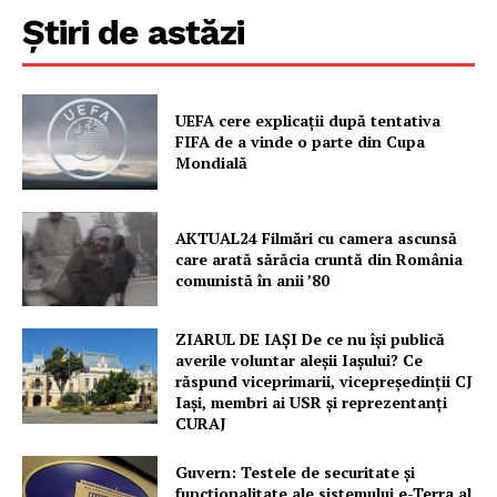
Știri de astăzi
UEFA cere explicații după tentativa
FIFA de a vinde o parte din Cupa
Mondială
AKTUAL24 Filmări cu camera ascunsă
care arată sărăcia cruntă din România
comunistă în anii ’80
ZIARUL DE IAȘI De ce nu își publică
averile voluntar aleșii Iașului? Ce
răspund viceprimarii, vicepreședinții CJ
Iași, membri ai USR și reprezentanți
CURAJ
Guvern: Testele de securitate și
funcționalitate ale sistemului e-Terra al