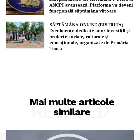
ANCPI avansează. Platforma va deveni
funcțională săptămâna viitoare
SĂPTĂMÂNA ONLINE (BISTRIȚA)
Evenimente dedicate unor investiții și
proiecte sociale, culturale și
educaționale, organizate de Primăria
Teaca
Mai multe articole
RELATED
similare