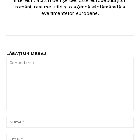
interviuri, alături de fișe dedicate eurodeputaților
români, resurse utile și o agendă săptămânală a
evenimentelor europene.
LĂSAȚI UN MESAJ
Comentariu:
Nu
Ema