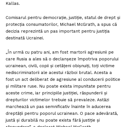
Kallas.
Comisarul pentru democrație, justiție, statul de drept și
protecția consumatorilor, Michael McGrath, a spus că
decizia reprezintă un pas important pentru justiția
destinată Ucrainei.
„În urmă cu patru ani, am fost martorii agresiunii pe
care Rusia a ales să o declanșeze împotriva poporului
ucrainean, civili, copii și cetățeni obișnuiți, toți victime
nediscriminatorii ale acestui război brutal. Acesta a
fost un act deliberat de agresiune al conducerii politice
și militare ruse. Nu poate exista impunitate pentru
aceste crime, iar principiile justiției, răspunderii și
drepturilor victimelor trebuie să prevaleze. Astăzi
marchează un pas semnificativ înainte în aducerea
dreptății pentru poporul ucrainean. O pace adevărată,
justă și durabilă nu poate exista fără justiție și