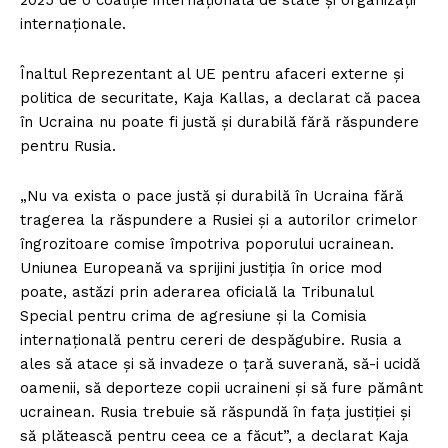
2025 de o coaliție internațională de state și organizații
internaționale.
Înaltul Reprezentant al UE pentru afaceri externe și
politica de securitate, Kaja Kallas, a declarat că pacea
în Ucraina nu poate fi justă și durabilă fără răspundere
pentru Rusia.
„Nu va exista o pace justă și durabilă în Ucraina fără
tragerea la răspundere a Rusiei și a autorilor crimelor
îngrozitoare comise împotriva poporului ucrainean.
Uniunea Europeană va sprijini justiția în orice mod
poate, astăzi prin aderarea oficială la Tribunalul
Special pentru crima de agresiune și la Comisia
internațională pentru cereri de despăgubire. Rusia a
ales să atace și să invadeze o țară suverană, să-i ucidă
oamenii, să deporteze copii ucraineni și să fure pământ
ucrainean. Rusia trebuie să răspundă în fața justiției și
să plătească pentru ceea ce a făcut”, a declarat Kaja