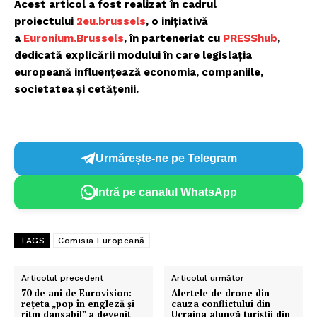
Acest articol a fost realizat în cadrul
proiectului
2eu.brussels
, o inițiativă
a
Euronium.Brussels
, în parteneriat cu
PRESShub
,
dedicată explicării modului în care legislația
europeană influențează economia, companiile,
societatea și cetățenii.
Urmărește-ne pe Telegram
Intră pe canalul WhatsApp
TAGS
Comisia Europeană
Un proiect
Articolul precedent
Articolul următor
70 de ani de Eurovision:
Alertele de drone din
FREEDOM HOUSE ROMÂNIA
rețeta „pop în engleză și
cauza conflictului din
ritm dansabil” a devenit
Ucraina alungă turiștii din