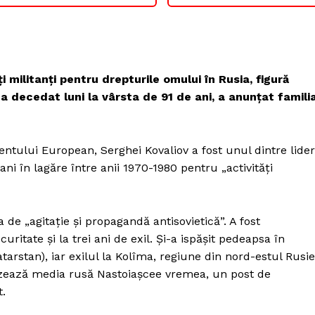
 militanţi pentru drepturile omului în Rusia, figură
a decedat luni la vârsta de 91 de ani, a anunţat famili
tului European, Serghei Kovaliov a fost unul dintre lider
ni în lagăre între anii 1970-1980 pentru „activităţi
 de „agitaţie şi propagandă antisovietică”. A fost
itate şi la trei ani de exil. Şi-a ispăşit pedeapsa în
tarstan), iar exilul la Kolîma, regiune din nord-estul Rusie
cizează media rusă Nastoiaşcee vremea, un post de
t.