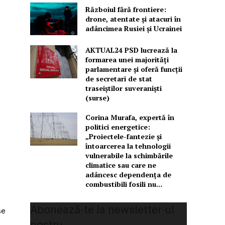
Războiul fără frontiere:
drone, atentate și atacuri în
adâncimea Rusiei și Ucrainei
AKTUAL24 PSD lucrează la
formarea unei majorităţi
parlamentare și oferă funcții
de secretari de stat
traseiștilor suveraniști
(surse)
Corina Murafa, expertă în
politici energetice:
„Proiectele-fantezie și
întoarcerea la tehnologii
vulnerabile la schimbările
climatice sau care ne
adâncesc dependența de
combustibili fosili nu...
Abonează-te la newsletter-ul
se
nostru