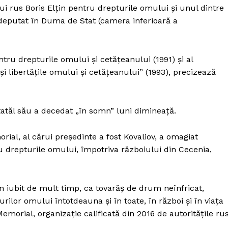
ui rus Boris Elţin pentru drepturile omului şi unul dintre
a deputat în Duma de Stat (camera inferioară a
ntru drepturile omului şi cetăţeanului (1991) şi al
e şi libertăţile omului şi cetăţeanului” (1993), precizează
tatăl său a decedat „în somn” luni dimineaţă.
ial, al cărui preşedinte a fost Kovaliov, a omagiat
drepturile omului, împotriva războiului din Cecenia,
en iubit de mult timp, ca tovarăş de drum neînfricat,
pturilor omului întotdeauna şi în toate, în război şi în viaţa
ă Memorial, organizaţie calificată din 2016 de autorităţile ru