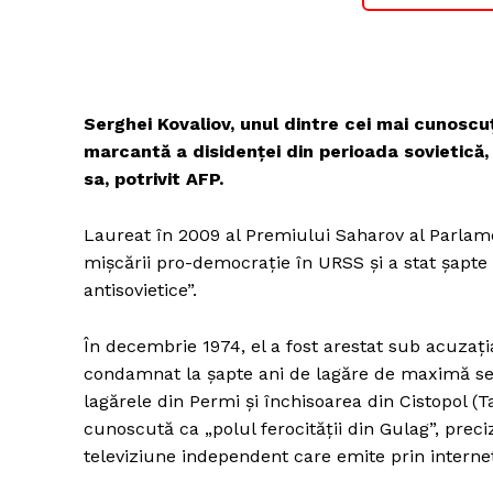
Serghei Kovaliov, unul dintre cei mai cunoscuţi
marcantă a disidenţei din perioada sovietică, 
sa, potrivit AFP.
Laureat în 2009 al Premiului Saharov al Parlamen
mişcării pro-democraţie în URSS şi a stat şapte a
antisovietice”.
În decembrie 1974, el a fost arestat sub acuzaţia
condamnat la şapte ani de lagăre de maximă secur
lagărele din Permi şi închisoarea din Cistopol (Ta
cunoscută ca „polul ferocităţii din Gulag”, pre
televiziune independent care emite prin interne