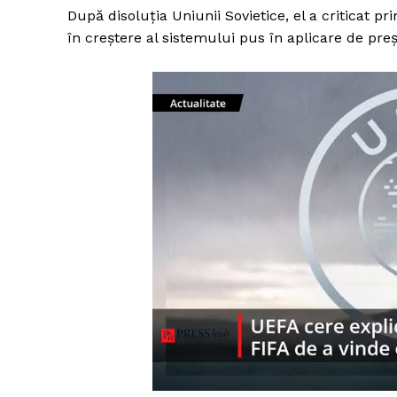
După disoluţia Uniunii Sovietice, el a criticat p
în creştere al sistemului pus în aplicare de preş