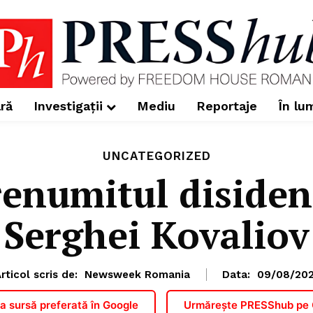
ră
Investigații
Mediu
Reportaje
În lu
UNCATEGORIZED
renumitul disident
Serghei Kovaliov
rticol scris de:
Newsweek Romania
Data:
09/08/202
 sursă preferată în Google
Urmărește PRESShub pe