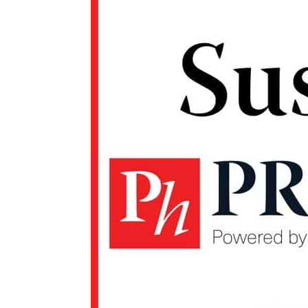
Un pro
FREEDOM
ROMÂ