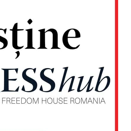
Proiecte editoriale
Rețea
Contact
iect
 HOUSE
NIA