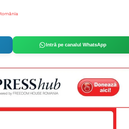
România
Intră pe canalul WhatsApp
PRESShub
Despre noi / Echipa