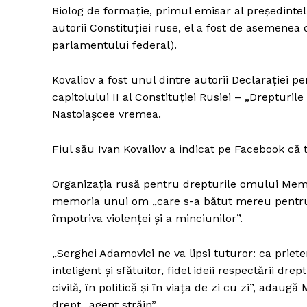
Biolog de formaţie, primul emisar al preşedintel
autorii Constituţiei ruse, el a fost de asemene
parlamentului federal).
Kovaliov a fost unul dintre autorii Declaraţiei pe
capitolului II al Constituţiei Rusiei – „Drepturil
Nastoiaşcee vremea.
Fiul său Ivan Kovaliov a indicat pe Facebook că 
Organizaţia rusă pentru drepturile omului Memor
memoria unui om „care s-a bătut mereu pentru 
împotriva violenţei şi a minciunilor”.
„Serghei Adamovici ne va lipsi tuturor: ca priet
inteligent şi sfătuitor, fidel ideii respectării dre
civilă, în politică şi în viaţa de zi cu zi”, adaug
drept „agent străin”.