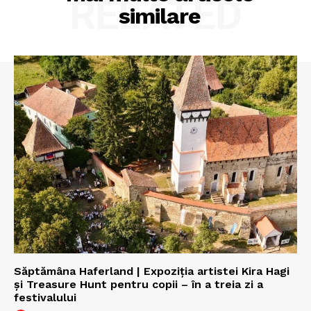
RELATED
similare
Săptămâna Haferland | Expoziţia artistei Kira Hagi
şi Treasure Hunt pentru copii – în a treia zi a
festivalului