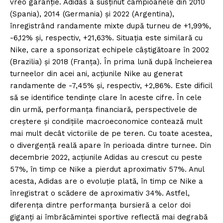
vreo garanție. Adidas a susținut campioanele din 2010
(Spania), 2014 (Germania) și 2022 (Argentina),
înregistrând randamente mixte după turneu de +1,99%,
-6,12% și, respectiv, +21,63%. Situația este similară cu
Nike, care a sponsorizat echipele câștigătoare în 2002
(Brazilia) și 2018 (Franța). În prima lună după încheierea
turneelor din acei ani, acțiunile Nike au generat
randamente de -7,45% și, respectiv, +2,86%. Este dificil
să se identifice tendințe clare în aceste cifre. În cele
din urmă, performanța financiară, perspectivele de
creștere și condițiile macroeconomice contează mult
mai mult decât victoriile de pe teren. Cu toate acestea,
o divergență reală apare în perioada dintre turnee. Din
decembrie 2022, acțiunile Adidas au crescut cu peste
57%, în timp ce Nike a pierdut aproximativ 57%. Anul
acesta, Adidas are o evoluție plată, în timp ce Nike a
înregistrat o scădere de aproximativ 34%. Astfel,
diferența dintre performanța bursieră a celor doi
giganți ai îmbrăcămintei sportive reflectă mai degrabă