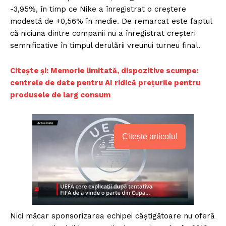
-3,95%, în timp ce Nike a înregistrat o creștere
modestă de +0,56% în medie. De remarcat este faptul
că niciuna dintre companii nu a înregistrat creșteri
semnificative în timpul derulării vreunui turneu final.
Citește și: Memorie limitată, dispozitive scumpe:
centrele de date pentru AI ridică prețurile pentru
produsele de larg consum
Citește articolul
Nici măcar sponsorizarea echipei câștigătoare nu oferă