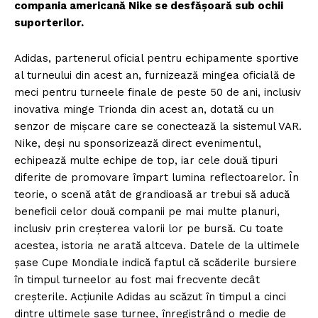
compania americană Nike se desfășoară sub ochii
suporterilor.
Adidas, partenerul oficial pentru echipamente sportive
al turneului din acest an, furnizează mingea oficială de
meci pentru turneele finale de peste 50 de ani, inclusiv
inovativa minge Trionda din acest an, dotată cu un
senzor de mișcare care se conectează la sistemul VAR.
Nike, deși nu sponsorizează direct evenimentul,
echipează multe echipe de top, iar cele două tipuri
diferite de promovare împart lumina reflectoarelor. În
teorie, o scenă atât de grandioasă ar trebui să aducă
beneficii celor două companii pe mai multe planuri,
inclusiv prin creșterea valorii lor pe bursă. Cu toate
acestea, istoria ne arată altceva. Datele de la ultimele
șase Cupe Mondiale indică faptul că scăderile bursiere
în timpul turneelor au fost mai frecvente decât
creșterile. Acțiunile Adidas au scăzut în timpul a cinci
dintre ultimele șase turnee, înregistrând o medie de