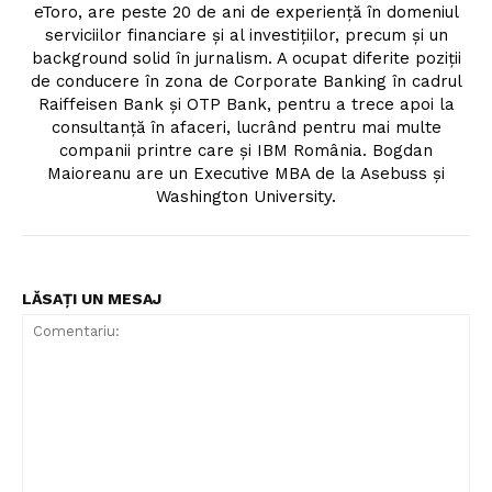
eToro, are peste 20 de ani de experiență în domeniul
serviciilor financiare și al investițiilor, precum și un
background solid în jurnalism. A ocupat diferite poziții
de conducere în zona de Corporate Banking în cadrul
Raiffeisen Bank și OTP Bank, pentru a trece apoi la
consultanță în afaceri, lucrând pentru mai multe
companii printre care și IBM România. Bogdan
Maioreanu are un Executive MBA de la Asebuss și
Washington University.
Un proiect
FREEDOM HOUSE ROMÂNIA
LĂSAȚI UN MESAJ
PRESShub
Despre noi / Echipa
Proiecte editoriale