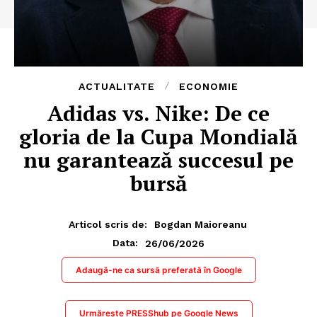
ACTUALITATE
ECONOMIE
Adidas vs. Nike: De ce
gloria de la Cupa Mondială
nu garantează succesul pe
bursă
Articol scris de:
Bogdan Maioreanu
26/06/2026
Data:
Adaugă-ne ca sursă preferată în Google
Urmărește PRESShub pe Google News