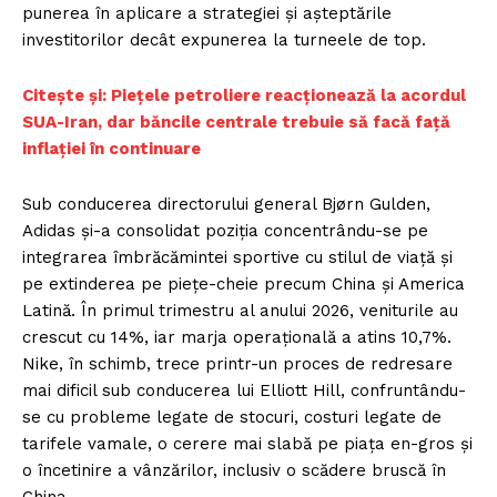
punerea în aplicare a strategiei și așteptările
investitorilor decât expunerea la turneele de top.
Citește și: Piețele petroliere reacționează la acordul
SUA-Iran, dar băncile centrale trebuie să facă față
inflației în continuare
Sub conducerea directorului general Bjørn Gulden,
Adidas și-a consolidat poziția concentrându-se pe
integrarea îmbrăcămintei sportive cu stilul de viață și
pe extinderea pe piețe-cheie precum China și America
Latină. În primul trimestru al anului 2026, veniturile au
crescut cu 14%, iar marja operațională a atins 10,7%.
Nike, în schimb, trece printr-un proces de redresare
mai dificil sub conducerea lui Elliott Hill, confruntându-
se cu probleme legate de stocuri, costuri legate de
tarifele vamale, o cerere mai slabă pe piața en-gros și
o încetinire a vânzărilor, inclusiv o scădere bruscă în