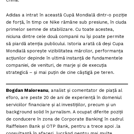
China.
Adidas a intrat în această Cupă Mondială dintr-o poziție
de forță, în timp ce Nike rămâne sub presiune, în ciuda
primelor semne de stabilizare. Cu toate acestea,
niciuna dintre cele două companii nu își poate permite
să piardă atenția publicului. Istoria arată că deși Cupa
Mondială sporește vizibilitatea mărcilor, performanța
acțiunilor depinde în ultimă instanță de fundamentele
companiei, de venituri, de marje și de execuția
strategică – și mai puțin de cine câștigă pe teren.
Bogdan Maioreanu
, analist și comentator de piață al
eToro, are peste 20 de ani de experiență în domeniul
serviciilor financiare și al investițiilor, precum și un
background solid în jurnalism. A ocupat diferite poziții
de conducere în zona de Corporate Banking în cadrul
Raiffeisen Bank și OTP Bank, pentru a trece apoi .la
consultanță în afaceri, lucrând pentru mai multe