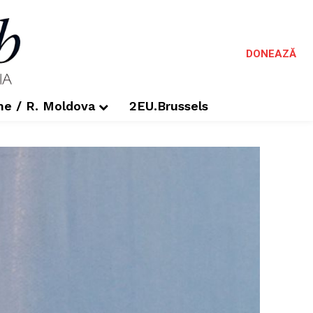
DONEAZĂ
me / R. Moldova
2EU.Brussels