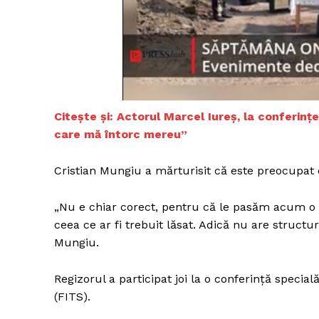
Un pro
FREEDOM
ROMÂ
Citește și: Actorul Marcel Iureș, la conferinț
care mă întorc mereu”
Cristian Mungiu a mărturisit că este preocupat d
„Nu e chiar corect, pentru că le pasăm acum o s
ceea ce ar fi trebuit lăsat. Adică nu are structu
Mungiu.
Regizorul a participat joi la o conferinţă special
(FITS).