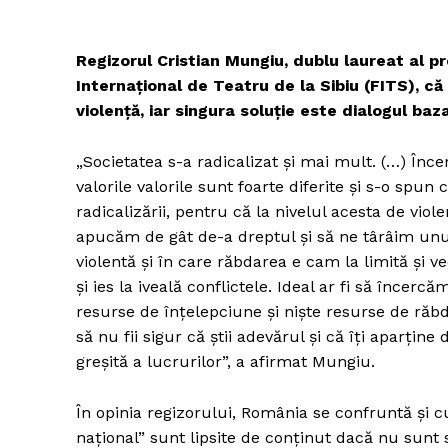
Regizorul Cristian Mungiu, dublu laureat al pre
Internaţional de Teatru de la Sibiu (FITS), c
violenţă, iar singura soluţie este dialogul baz
„Societatea s-a radicalizat şi mai mult. (…) Înc
valorile valorile sunt foarte diferite şi s-o spu
radicalizării, pentru că la nivelul acesta de vio
apucăm de gât de-a dreptul şi să ne târâim unul
violentă şi în care răbdarea e cam la limită şi 
şi ies la iveală conflictele. Ideal ar fi să încerc
resurse de înţelepciune şi nişte resurse de răbd
să nu fii sigur că ştii adevărul şi că îţi aparţine
greşită a lucrurilor”, a afirmat Mungiu.
În opinia regizorului, România se confruntă şi cu
naţional” sunt lipsite de conţinut dacă nu sunt s