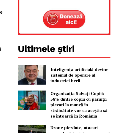
te
Ultimele știri
i
Inteligența artificială devine
sistemul de operare al
industriei berii
Organizația Salvați Copiii:
58% dintre copiii cu părinții
plecați la muncă în
străinătate vor ca aceștia să
se întoarcă în România
Drone pierdute, atacuri