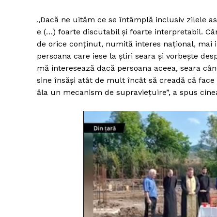
„Dacă ne uităm ce se întâmplă inclusiv zilele a
e (…) foarte discutabil şi foarte interpretabil. C
de orice conţinut, numită interes naţional, ma
persoana care iese la ştiri seara şi vorbeşte des
mă interesează dacă persoana aceea, seara când 
sine însăşi atât de mult încât să creadă că face
ăla un mecanism de supravieţuire”, a spus cine