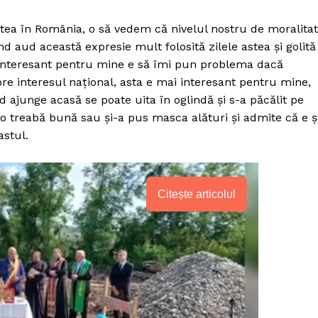
stea în România, o să vedem că nivelul nostru de moralita
ând aud această expresie mult folosită zilele astea şi golită
i interesant pentru mine e să îmi pun problema dacă
pre interesul naţional, asta e mai interesant pentru mine,
ajunge acasă se poate uita în oglindă şi s-a păcălit pe
 o treabă bună sau şi-a pus masca alături şi admite că e ş
astul.
Citește articolul
PRESShub
Despre noi / Echipa