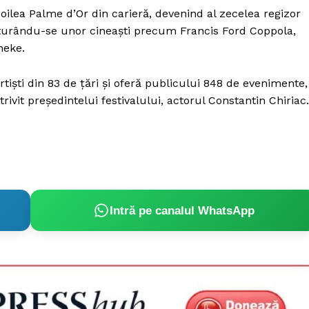
doilea Palme d’Or din carieră, devenind al zecelea regizor
lăturându-se unor cineaşti precum Francis Ford Coppola,
neke.
tişti din 83 de ţări şi oferă publicului 848 de evenimente,
ivit preşedintelui festivalului, actorul Constantin Chiriac.
Intră pe canalul WhatsApp