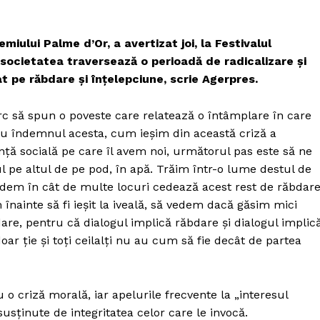
miului Palme d’Or, a avertizat joi, la Festivalul
ă societatea traversează o perioadă de radicalizare şi
at pe răbdare şi înţelepciune, scrie Agerpres.
erc să spun o poveste care relatează o întâmplare în care
n cu îndemnul acesta, cum ieşim din această criză a
lenţă socială pe care îl avem noi, următorul pas este să ne
 pe altul de pe pod, în apă. Trăim într-o lume destul de
vedem în cât de multe locuri cedează acest rest de răbdar
ăm înainte să fi ieşit la iveală, să vedem dacă găsim mici
are, pentru că dialogul implică răbdare şi dialogul implic
 doar ţie şi toţi ceilalţi nu au cum să fie decât de partea
 o criză morală, iar apelurile frecvente la „interesul
usţinute de integritatea celor care le invocă.