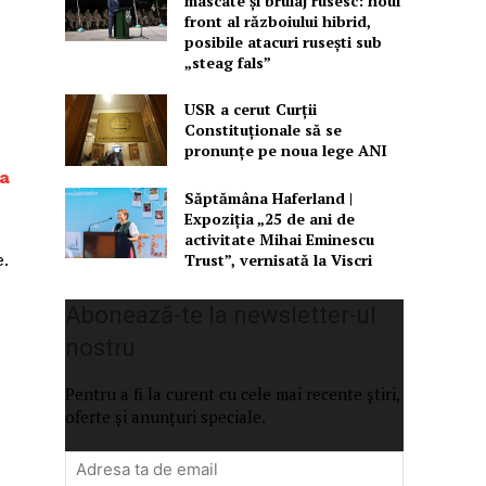
mascate și bruiaj rusesc: noul
front al războiului hibrid,
posibile atacuri rusești sub
„steag fals”
USR a cerut Curții
Constituționale să se
pronunțe pe noua lege ANI
la
Săptămâna Haferland |
Expoziţia „25 de ani de
activitate Mihai Eminescu
Trust”, vernisată la Viscri
e.
Abonează-te la newsletter-ul
nostru
Pentru a fi la curent cu cele mai recente știri,
oferte și anunțuri speciale.