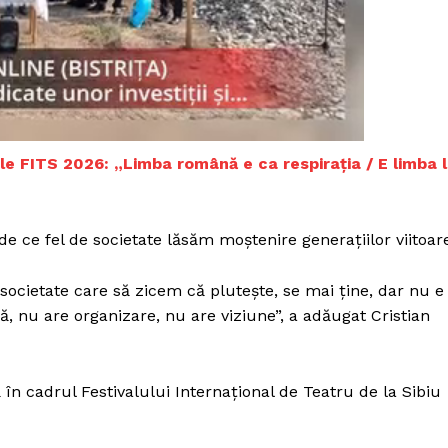
Proiecte editoriale
Rețea
Contact
iect
 HOUSE
NIA
ele FITS 2026: „Limba română e ca respirația / E limba 
e ce fel de societate lăsăm moştenire generaţiilor viitoar
ocietate care să zicem că pluteşte, se mai ţine, dar nu e
ră, nu are organizare, nu are viziune”, a adăugat Cristian
ă în cadrul Festivalului Internaţional de Teatru de la Sibiu