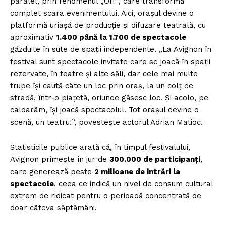
paralel, prin fenomenul „Off”, care transformă
complet scara evenimentului. Aici, orașul devine o
platformă uriașă de producție și difuzare teatrală, cu
aproximativ
1.400 până la 1.700 de spectacole
găzduite în sute de spații independente. „La Avignon în
festival sunt spectacole invitate care se joacă în spații
rezervate, în teatre și alte săli, dar cele mai multe
trupe își caută câte un loc prin oraș, la un colț de
stradă, într-o piațetă, oriunde găsesc loc. Și acolo, pe
caldarâm, își joacă spectacolul. Tot orașul devine o
scenă, un teatru!”, povestește actorul Adrian Matioc.
Statisticile publice arată că, în timpul festivalului,
Avignon primește în jur de
300.000 de participanți
,
care generează peste
2 milioane de intrări la
spectacole
, ceea ce indică un nivel de consum cultural
extrem de ridicat pentru o perioadă concentrată de
doar câteva săptămâni.