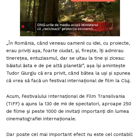
„În România, când veneau oamenii cu idei, cu proiecte,
erau priviți așa, foarte ciudat, și, firește, îți admirau
tinerețea, entuziasmul, dar se uitau la tine și ziceau:
băiatul ăsta e de pe altă planetă!”, așa își amintește
Tudor Giurgiu că era privit, când bătea la uși și spunea
că vrea să facă un festival internațional de film la Cluj.
Acum, Festivalului Internațional de Film Transilvania
(TIFF) a ajuns la 130 de mii de spectatori, aproape 250
de filme și peste 1000 de invitați importanți din lumea
cinematografiei internaționale.
Dar poate cel mai important efect nu este cel contabil: