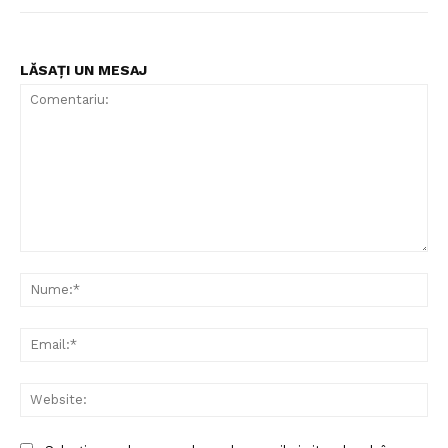
LĂSAȚI UN MESAJ
Comentariu:
Nu
Ema
Web