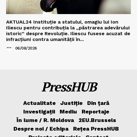
AKTUAL24 Instituție a statului, omagiu lui Ion
Iliescu pentru contribuția la „păstrarea adevărului
istoric” despre Revoluție. Iliescu fusese acuzat de
infracțiuni contra umanității în...
06/08/2026
PressHUB
Actualitate
Justiție
Din țară
Investigații
Mediu
Reportaje
În lume / R. Moldova
2EU.Brussels
Despre noi / Echipa
Rețea PressHUB