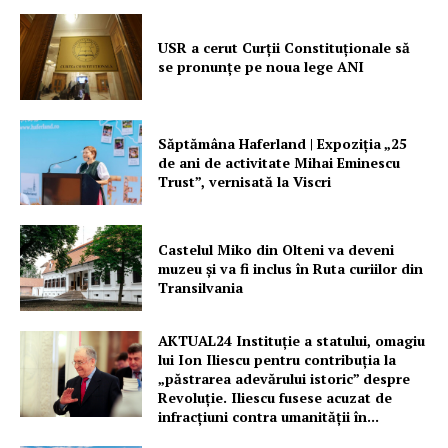
USR a cerut Curții Constituționale să
se pronunțe pe noua lege ANI
Săptămâna Haferland | Expoziţia „25
de ani de activitate Mihai Eminescu
Trust”, vernisată la Viscri
Castelul Miko din Olteni va deveni
muzeu şi va fi inclus în Ruta curiilor din
Transilvania
AKTUAL24 Instituție a statului, omagiu
lui Ion Iliescu pentru contribuția la
„păstrarea adevărului istoric” despre
Revoluție. Iliescu fusese acuzat de
infracțiuni contra umanității în...