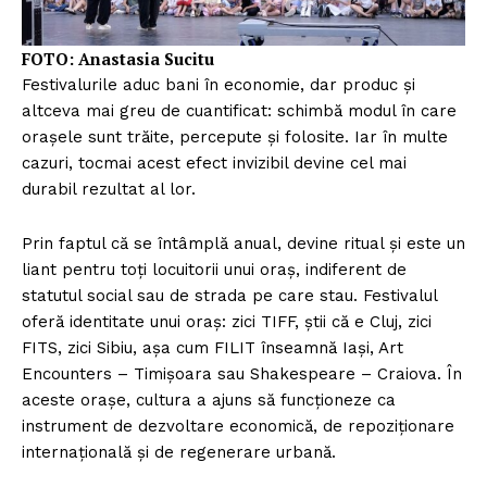
FOTO: Anastasia Sucitu
Festivalurile aduc bani în economie, dar produc și
altceva mai greu de cuantificat: schimbă modul în care
orașele sunt trăite, percepute și folosite. Iar în multe
cazuri, tocmai acest efect invizibil devine cel mai
durabil rezultat al lor.
Prin faptul că se întâmplă anual, devine ritual și este un
liant pentru toți locuitorii unui oraș, indiferent de
statutul social sau de strada pe care stau. Festivalul
oferă identitate unui oraș: zici TIFF, știi că e Cluj, zici
FITS, zici Sibiu, așa cum FILIT înseamnă Iași, Art
Encounters – Timișoara sau Shakespeare – Craiova. În
aceste orașe, cultura a ajuns să funcționeze ca
instrument de dezvoltare economică, de repoziționare
internațională și de regenerare urbană.