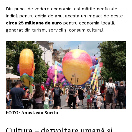
FREEDOM HOUSE ROMÂNIA
Din punct de vedere economic, estimările neoficiale
indică pentru ediția de anul acesta un impact de peste
circa 25 milioane de euro
pentru economia locală,
generat din turism, servicii și consum cultural.
PRESShub
Despre noi / Echipa
Proiecte editoriale
Rețea
Contact
FOTO: Anastasia Sucitu
Cultura = dezvoltare umană și