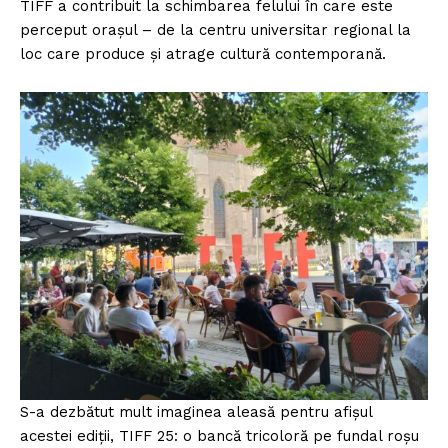
TIFF a contribuit la schimbarea felului în care este
perceput orașul – de la centru universitar regional la
loc care produce și atrage cultură contemporană.
S-a dezbătut mult imaginea aleasă pentru afișul
acestei ediții, TIFF 25: o bancă tricoloră pe fundal roșu