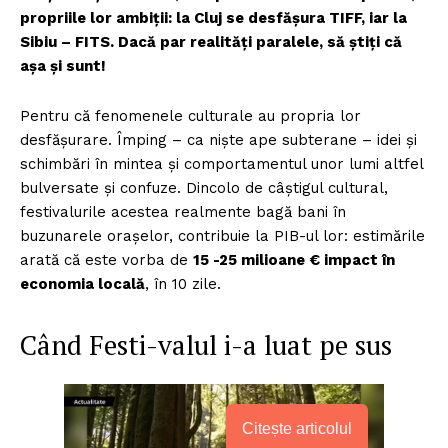
propriile lor ambiții: la Cluj se desfășura TIFF, iar la
Sibiu – FITS. Dacă par realități paralele, să știți că
așa și sunt!
Pentru că fenomenele culturale au propria lor
desfășurare. Împing – ca niște ape subterane – idei și
schimbări în mintea și comportamentul unor lumi altfel
bulversate și confuze. Dincolo de câștigul cultural,
festivalurile acestea realmente bagă bani în
buzunarele orașelor, contribuie la PIB-ul lor: estimările
arată că este vorba de
15 -25 milioane € impact în
economia locală
, în 10 zile.
Când Festi-valul i-a luat pe sus
Citește articolul