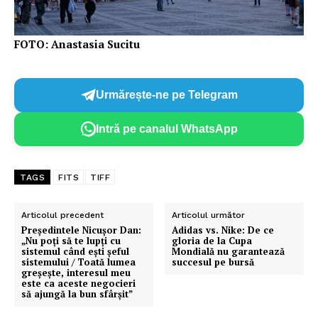
FOTO: Anastasia Sucitu
Urmărește-ne pe Telegram
Intră pe canalul WhatsApp
TAGS
FITS
TIFF
Articolul precedent
Articolul următor
​Președintele Nicușor Dan:
Adidas vs. Nike: De ce
„Nu poți să te lupți cu
gloria de la Cupa
sistemul când ești șeful
Mondială nu garantează
sistemului / Toată lumea
succesul pe bursă
greșește, interesul meu
este ca aceste negocieri
să ajungă la bun sfârșit”