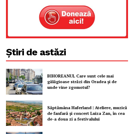
Știri de astăzi
Un proiect
BIHOREANUL Care sunt cele mai
FREEDOM HOUSE ROMÂNIA
gălăgioase străzi din Oradea și de
unde vine zgomotul?
Săptămâna Haferland | Ateliere, muzică
PRESShub
de fanfară şi concert Luiza Zan, în cea
de-a doua zi a festivalului
Despre noi / Echipa