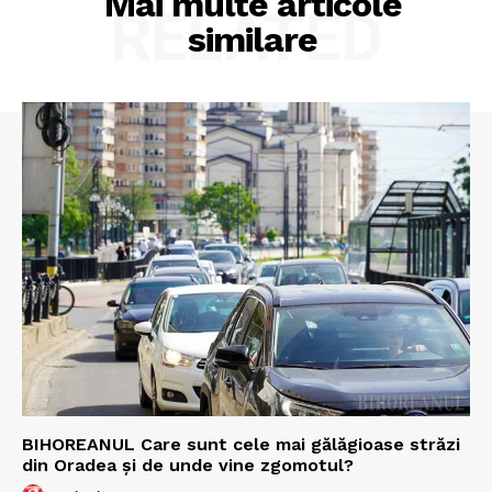
Mai multe articole
RELATED
similare
BIHOREANUL Care sunt cele mai gălăgioase străzi
din Oradea și de unde vine zgomotul?