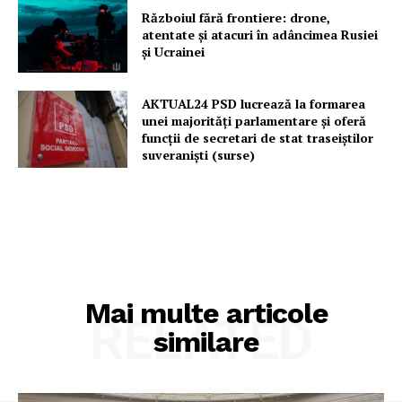
Războiul fără frontiere: drone,
atentate și atacuri în adâncimea Rusiei
și Ucrainei
AKTUAL24 PSD lucrează la formarea
unei majorităţi parlamentare și oferă
funcții de secretari de stat traseiștilor
suveraniști (surse)
Mai multe articole
RELATED
similare