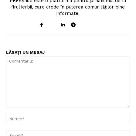
PRESShub este o platformă pentru jurnalismul de la
firul ierbii, care crede în puterea comunităților bine
informate.
LĂSAȚI UN MESAJ
Comentariu:
Nu
Ema