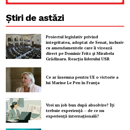
Știri de astăzi
PRESShub
Proiectul legislativ privind
integritatea, adoptat de Senat, inclusiv
Despre noi / Echipa
cu amendamentele care îi vizează
Proiecte editoriale
direct pe Dominic Fritz și Mirabela
Grădinaru. Reacția liderului USR
Rețea
Contact
Ce ar însemna pentru UE o victorie a
lui Marine Le Pen în Franța
Vrei un job bun după absolvire? Îți
trebuie experiență – de ce nu
experiență internațională?