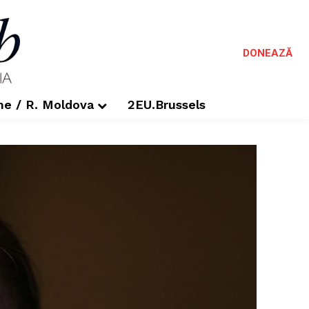
DONEAZĂ
me / R. Moldova
2EU.Brussels