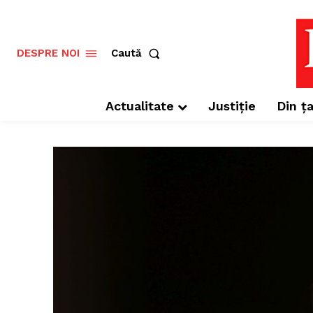
Caută
DESPRE NOI
Actualitate
Justiție
Din ța