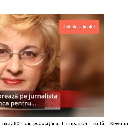
Citește articolul
PRESShub
Despre noi / Echipa
ximativ 80% din populaţie ar fi împotriva finanţării Kievului