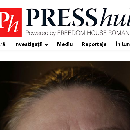
ră
Investigații
Mediu
Reportaje
În lu