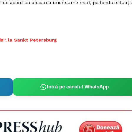
 fi de acord cu alocarea unor sume mari, pe fondul situaţi
Proiecte editoriale
Rețea
Contact
iect
 HOUSE
in”, la Sankt Petersburg
NIA
Intră pe canalul WhatsApp