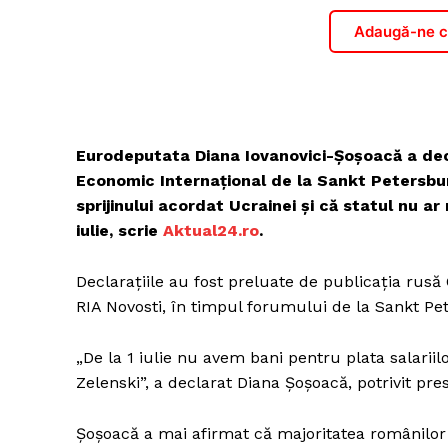
Adaugă-ne ca
Eurodeputata Diana Iovanovici-Şoşoacă a decl
Economic Internaţional de la Sankt Petersbur
sprijinului acordat Ucrainei şi că statul nu ar 
iulie, scrie
Aktual24.ro
.
Declaraţiile au fost preluate de publicaţia rusă
RIA Novosti, în timpul forumului de la Sankt Pe
„De la 1 iulie nu avem bani pentru plata salarii
Zelenski”, a declarat Diana Şoşoacă, potrivit pres
Şoşoacă a mai afirmat că majoritatea românilor s-