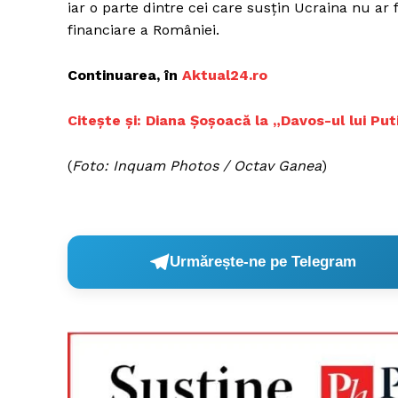
iar o parte dintre cei care susţin Ucraina nu ar
financiare a României.
Continuarea, în
Aktual24.ro
Un pro
FREEDOM
Citește și: Diana Șoșoacă la „Davos-ul lui Put
ROMÂ
(
Foto: Inquam Photos / Octav Ganea
)
Urmărește-ne pe Telegram