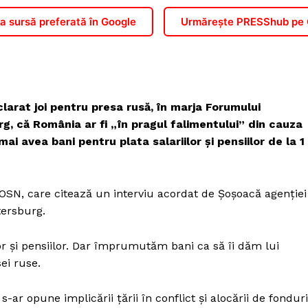
 sursă preferată în Google
Urmărește PRESShub pe
arat joi pentru presa rusă, în marja Forumului
g, că România ar fi „în pragul falimentului” din cauza
mai avea bani pentru plata salariilor şi pensiilor de la 1
 OSN, care citează un interviu acordat de Şoşoacă agenţiei
tersburg.
lor şi pensiilor. Dar împrumutăm bani ca să îi dăm lui
ei ruse.
ar opune implicării ţării în conflict şi alocării de fonduri