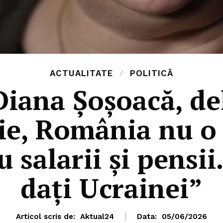
ACTUALITATE
POLITICĂ
Diana Șoșoacă, del
lie, România nu o
 salarii și pensii
dați Ucrainei”
Articol scris de:
Aktual24
Data:
05/06/2026