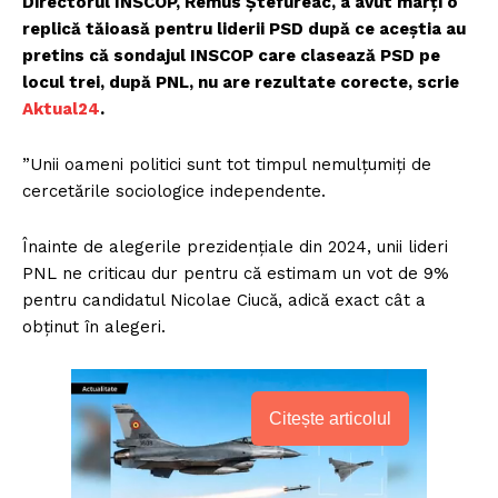
Directorul INSCOP, Remus Ștefureac, a avut marți o
replică tăioasă pentru liderii PSD după ce aceștia au
pretins că sondajul INSCOP care clasează PSD pe
locul trei, după PNL, nu are rezultate corecte, scrie
Aktual24
.
”Unii oameni politici sunt tot timpul nemulțumiți de
cercetările sociologice independente.
Înainte de alegerile prezidențiale din 2024, unii lideri
PNL ne criticau dur pentru că estimam un vot de 9%
pentru candidatul Nicolae Ciucă, adică exact cât a
obținut în alegeri.
Citește articolul