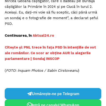
Mircea Geoană câştigător, care îl dădeau pe Burduja
câştigător la Primărie în 2024 şi pe Ciucă în turul 2.
Aceiași. Eu, dați-mi voie să fiu sceptic, căci până urmă
un sondaj e o fotografie de moment”, a declarat șeful
PSD.
Continuarea, în
Aktual24.ro
Citește și: PNL trece în fața PSD în intențiile de vot
ale românilor. Ce scor ar obține AUR la alegerile
parlamentare | Sondaj INSCOP
(
FOTO: Inquam Photos / Sabin Cirstoveanu
)
Urmărește-ne pe Telegram
Intră pe canalul WhatsApp