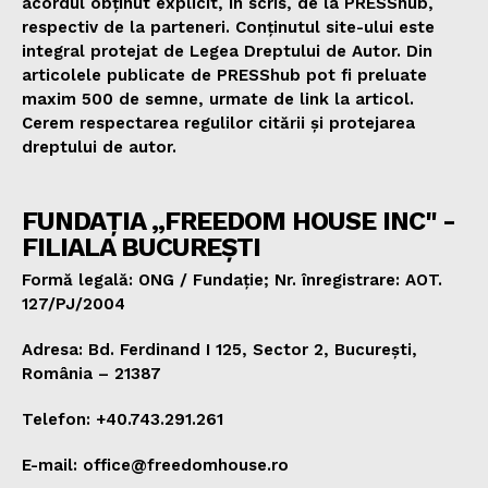
acordul obținut explicit, în scris, de la PRESShub,
respectiv de la parteneri. Conținutul site-ului este
integral protejat de Legea Dreptului de Autor. Din
articolele publicate de PRESShub pot fi preluate
maxim 500 de semne, urmate de link la articol.
Cerem respectarea regulilor citării și protejarea
dreptului de autor.
FUNDAȚIA „FREEDOM HOUSE INC" -
FILIALA BUCUREȘTI
Formă legală: ONG / Fundație; Nr. înregistrare: AOT.
127/PJ/2004
Adresa: Bd. Ferdinand I 125, Sector 2, București,
România – 21387
Telefon: +40.743.291.261
E-mail: office@freedomhouse.ro