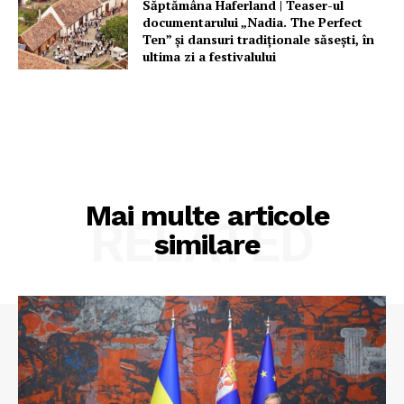
Săptămâna Haferland | Teaser-ul
documentarului „Nadia. The Perfect
Ten” şi dansuri tradiţionale săseşti, în
ultima zi a festivalului
Mai multe articole
RELATED
similare