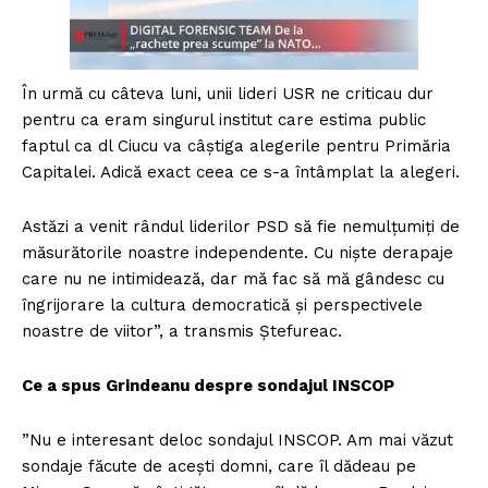
În urmă cu câteva luni, unii lideri USR ne criticau dur
pentru ca eram singurul institut care estima public
faptul ca dl Ciucu va câștiga alegerile pentru Primăria
Capitalei. Adică exact ceea ce s-a întâmplat la alegeri.
Astăzi a venit rândul liderilor PSD să fie nemulțumiți de
măsurătorile noastre independente. Cu niște derapaje
care nu ne intimidează, dar mă fac să mă gândesc cu
îngrijorare la cultura democratică și perspectivele
noastre de viitor”, a transmis Ștefureac.
Ce a spus Grindeanu despre sondajul INSCOP
”Nu e interesant deloc sondajul INSCOP. Am mai văzut
sondaje făcute de acești domni, care îl dădeau pe