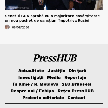
Senatul SUA aprobă cu o majoritate covârșitoare
un nou pachet de sancțiuni împotriva Rusiei
09/08/2026
PressHUB
Actualitate
Justiție
Din țară
Investigații
Mediu
Reportaje
În lume / R. Moldova
2EU.Brussels
Despre noi / Echipa
Rețea PressHUB
Proiecte editoriale
Contact