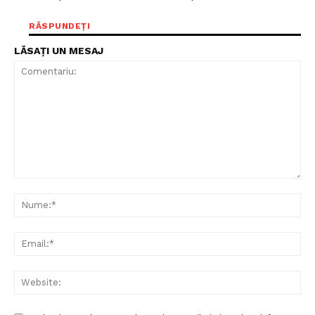
RĂSPUNDEȚI
LĂSAȚI UN MESAJ
Comentariu:
Nu
Ema
Web