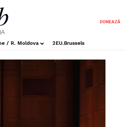
DONEAZĂ
me / R. Moldova
2EU.Brussels