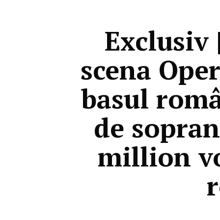
Exclusiv 
scena Oper
basul româ
de sopran
million vo