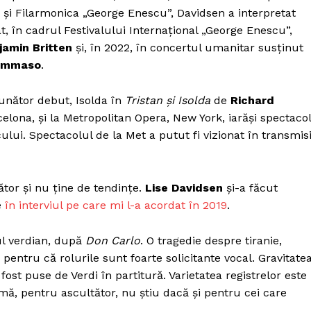
Proiecte editoriale
și Filarmonica „George Enescu”, Davidsen a interpretat
Rețea
t, în cadrul Festivalului Internațional „George Enescu”,
jamin Britten
și, în 2022, în concertul umanitar susținut
Contact
iect
Tommaso
.
 HOUSE
NIA
unător debut, Isolda în
Tristan și Isolda
de
Richard
celona, și la Metropolitan Opera, New York, iarăși spectaco
ului. Spectacolul de la Met a putut fi vizionat în transmis
tor și nu ține de tendințe.
Lise Davidsen
și-a făcut
e
în interviul pe care mi l-a acordat în 2019
.
ul verdian, după
Don Carlo
. O tragedie despre tiranie,
 pentru că rolurile sunt foarte solicitante vocal. Gravitate
ost puse de Verdi în partitură. Varietatea registrelor este
mă, pentru ascultător, nu știu dacă și pentru cei care