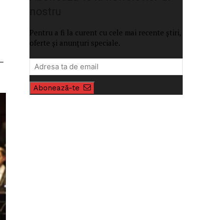
nostru
Pentru a fi la curent cu cele mai recente știri,
oferte și anunțuri speciale.
 –
Abonează-te