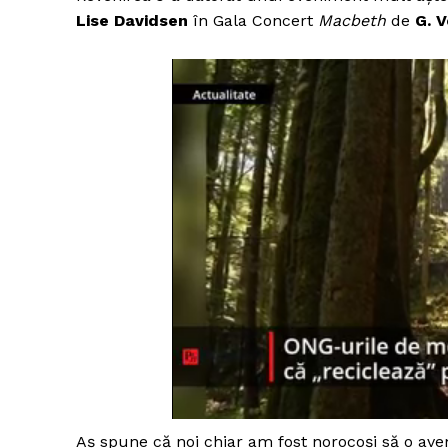
Lise Davidsen
în Gala Concert
Macbeth
de
G. V
Aș spune că noi chiar am fost norocoși să o avem