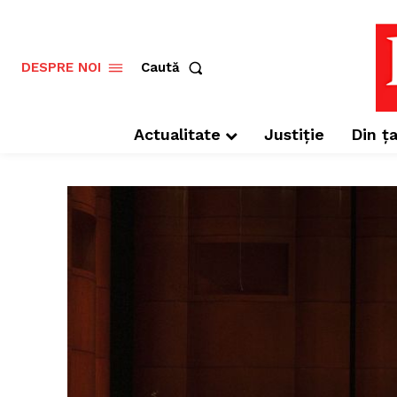
Caută
DESPRE NOI
Actualitate
Justiție
Din ța