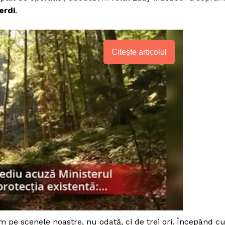
erdi
.
Citește articolul
PRESShub
Despre noi / Echipa
 pe scenele noastre, nu odată, ci de trei ori. Începând c