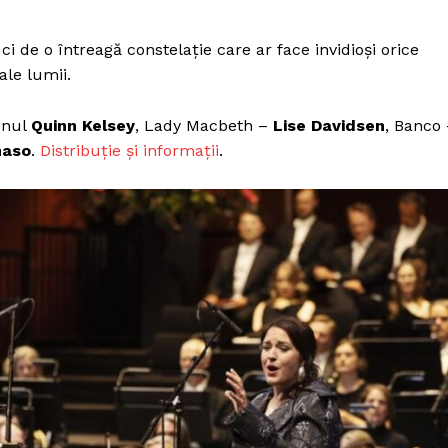
ci de o întreagă constelație care ar face invidioși orice
ale lumii.
onul
Quinn Kelsey
, Lady Macbeth –
Lise Davidsen
, Banco
maso
.
Distribuție și informații
.