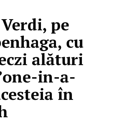
 Verdi, pe
penhaga, cu
czi alături
”one-in-a-
acesteia în
h