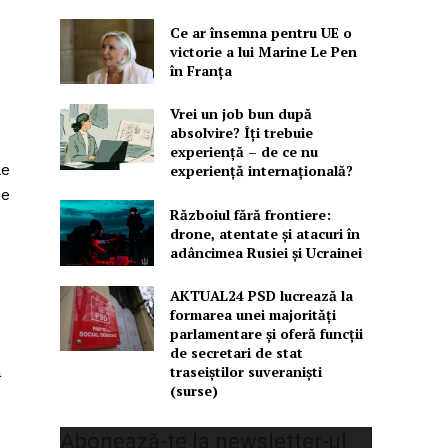
Ce ar însemna pentru UE o
victorie a lui Marine Le Pen
în Franța
Vrei un job bun după
absolvire? Îți trebuie
experiență – de ce nu
le
experiență internațională?
ie
Războiul fără frontiere:
drone, atentate și atacuri în
adâncimea Rusiei și Ucrainei
AKTUAL24 PSD lucrează la
formarea unei majorităţi
parlamentare și oferă funcții
de secretari de stat
traseiștilor suveraniști
a
(surse)
Abonează-te la newsletter-ul