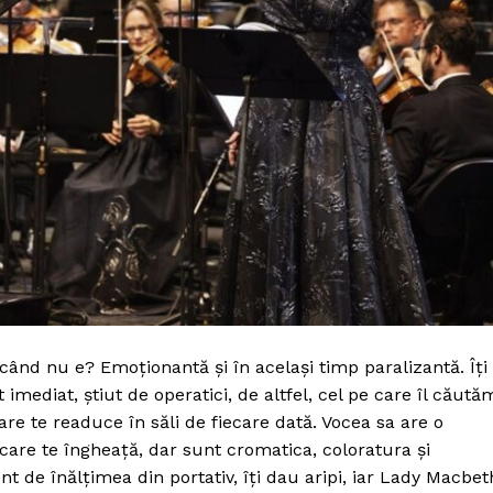
când nu e? Emoționantă și în același timp paralizantă. Îți
 imediat, știut de operatici, de altfel, cel pe care îl căută
are te readuce în săli de fiecare dată. Vocea sa are o
care te îngheață, dar sunt cromatica, coloratura și
ent de înălțimea din portativ, îți dau aripi, iar Lady Macbet