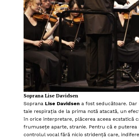
Soprana Lise Davidsen
Soprana
Lise Davidsen
a fost seducătoare. Dar 
taie respirația de la prima notă atacată, un efect
în orice interpretare, plăcerea aceea ecstatică c
frumusețe aparte, stranie. Pentru că e puterea 
controlul vocal fără nicio stridență care, indifer