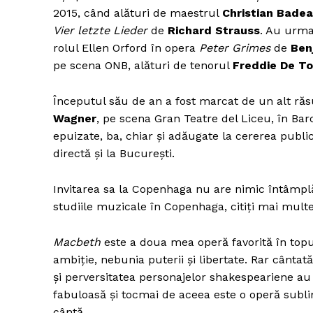
2015, când alături de maestrul
Christian Badea
Vier letzte Lieder
de
Richard Strauss
. Au urma
rolul Ellen Orford în opera
Peter Grimes
de
Ben
Un pro
pe scena ONB, alături de tenorul
Freddie De 
FREEDOM
ROMÂ
Începutul său de an a fost marcat de un alt răs
Wagner
, pe scena Gran Teatre del Liceu, în Bar
epuizate, ba, chiar și adăugate la cererea public
directă și la București.
Invitarea sa la Copenhaga nu are nimic întâmplă
studiile muzicale în Copenhaga, citiți mai mult
Macbeth
este a doua mea operă favorită în top
ambiție, nebunia puterii și libertate. Rar cântată
și perversitatea personajelor shakespeariene au f
fabuloasă și tocmai de aceea este o operă subli
cântă.