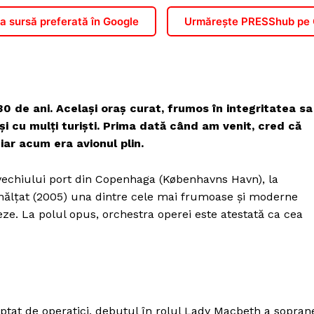
 sursă preferată în Google
Urmărește PRESShub pe
 de ani. Același oraș curat, frumos în integritatea sa
i cu mulți turiști. Prima dată când am venit, cred că
iar acum era avionul plin.
 vechiului port din Copenhaga (Københavns Havn), la
înălțat (2005) una dintre cele mai frumoase și moderne
e. La polul opus, orchestra operei este atestată ca cea
tat de operatici, debutul în rolul Lady Macbeth a sopran