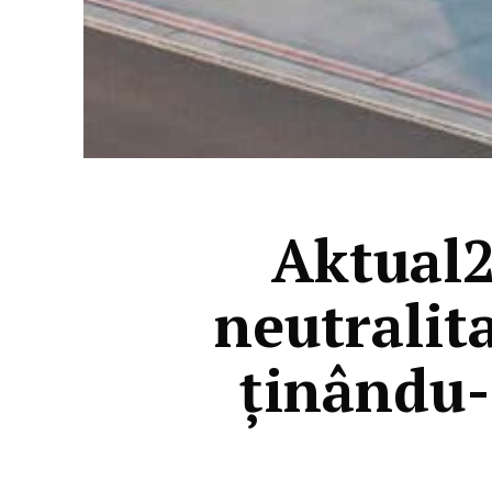
Aktual2
neutralit
ținându-