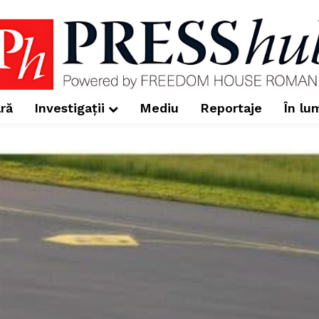
ră
Investigații
Mediu
Reportaje
În lu