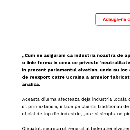
Adaugă-ne ca
„Cum ne asiguram ca industria noastra de ap
o linie ferma in ceea ce priveste ‘neutralita
in prezent parlamentul elvetian, unde au loc d
de reexport catre Ucraina a armelor fabricate
analiza.
Aceasta dilema afecteaza deja industria locala d
si, prin extensie, ii face pe clientii traditional
oficial de top din industrie, „pur si simplu ne pi
Oficialul, secretarul general al federatiei elveti