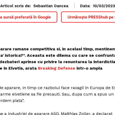
Articol scris de:
Sebastian Oancea
Data:
10/03/2023
 sursă preferată în Google
Urmărește PRESShub pe
arare ramane competitiva si, in acelasi timp, mentine
tea’ istorica?”. Aceasta este dilema cu care se confrunt
ezbateri aprinse cu privire la renuntarea la interdicti
 in Elvetia, arata
Breaking Defense
intr-o ampla
e aparare, in timp ce razboiul face ravagii in Europa de E
i de arme elvetiene sa fie precauti. Sau, dupa cum a spus un
erdem piata”.
ene a industriei de aparare ASD, Matthias Zoller, a declarat