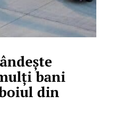
gândește
mulți bani
boiul din