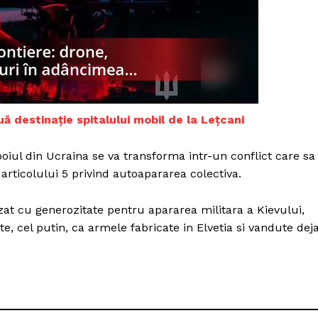
Proiecte editoriale
Rețea
Contact
iect
 HOUSE
NIA
ă destinație spitalului mobil de la Leţcani
boiul din Ucraina se va transforma intr-un conflict care sa
rticolului 5 privind autoapararea colectiva.
izat cu generozitate pentru apararea militara a Kievului,
e, cel putin, ca armele fabricate in Elvetia si vandute dej