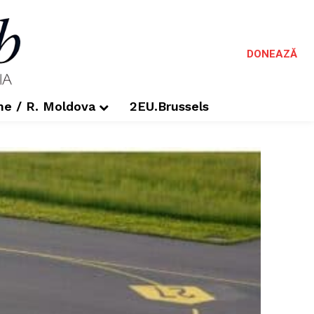
DONEAZĂ
me / R. Moldova
2EU.Brussels