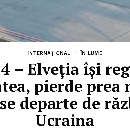
INTERNAȚIONAL
ÎN LUME
4 – Elveția își re
atea, pierde prea 
se departe de răz
Ucraina