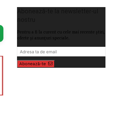
Abonează-te la newsletter-ul
nostru
Pentru a fi la curent cu cele mai recente știri,
oferte și anunțuri speciale.
Abonează-te