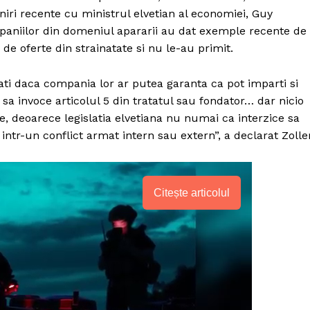
niri recente cu ministrul elvetian al economiei, Guy
mpaniilor din domeniul apararii au dat exemple recente de
ri de oferte din strainatate si nu le-au primit.
bati daca compania lor ar putea garanta ca pot imparti si
i sa invoce articolul 5 din tratatul sau fondator… dar nicio
, deoarece legislatia elvetiana nu numai ca interzice sa
te intr-un conflict armat intern sau extern”, a declarat Zoller
Citește articolul
PRESShub
Despre noi / Echipa