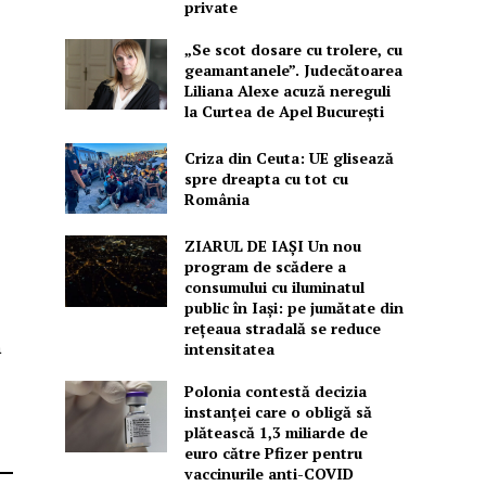
private
„Se scot dosare cu trolere, cu
geamantanele”. Judecătoarea
Liliana Alexe acuză nereguli
la Curtea de Apel București
Criza din Ceuta: UE glisează
spre dreapta cu tot cu
România
ZIARUL DE IAȘI Un nou
program de scădere a
consumului cu iluminatul
public în Iași: pe jumătate din
rețeaua stradală se reduce
a
intensitatea
Polonia contestă decizia
instanței care o obligă să
plătească 1,3 miliarde de
euro către Pfizer pentru
vaccinurile anti-COVID