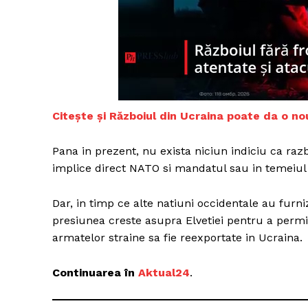
Un pro
FREEDOM
ROMÂ
Citește și Războiul din Ucraina poate da o nou
Pana in prezent, nu exista niciun indiciu ca raz
implice direct NATO si mandatul sau in temeiul a
Dar, in timp ce alte natiuni occidentale au furn
presiunea creste asupra Elvetiei pentru a permit
armatelor straine sa fie reexportate in Ucraina.
Continuarea în
Aktual24
.