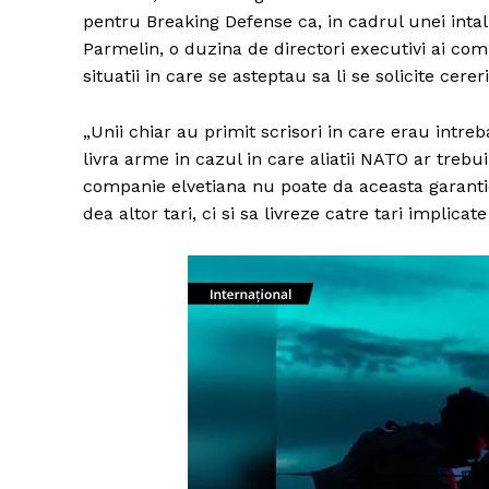
pentru Breaking Defense ca, in cadrul unei intal
Parmelin, o duzina de directori executivi ai co
situatii in care se asteptau sa li se solicite cere
„Unii chiar au primit scrisori in care erau intre
livra arme in cazul in care aliatii NATO ar trebu
companie elvetiana nu poate da aceasta garantie
dea altor tari, ci si sa livreze catre tari implica