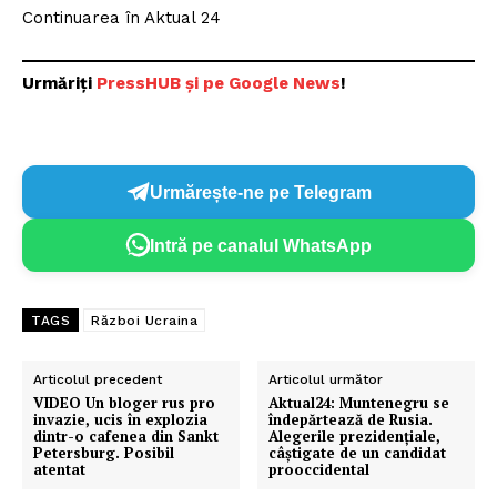
Continuarea în Aktual 24
Urmăriți
PressHUB și pe Google News
!
Urmărește-ne pe Telegram
Intră pe canalul WhatsApp
TAGS
Război Ucraina
Articolul precedent
Articolul următor
VIDEO Un bloger rus pro
Aktual24: Muntenegru se
invazie, ucis în explozia
îndepărtează de Rusia.
dintr-o cafenea din Sankt
Alegerile prezidențiale,
Petersburg. Posibil
câștigate de un candidat
atentat
prooccidental