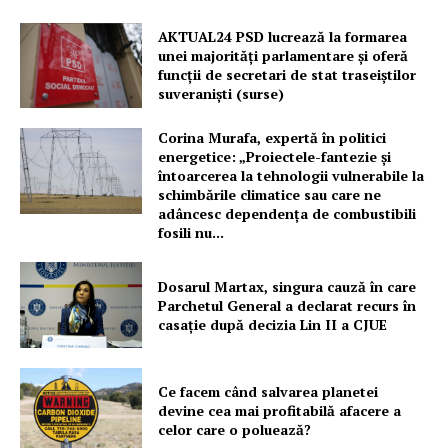
AKTUAL24 PSD lucrează la formarea
unei majorităţi parlamentare și oferă
funcții de secretari de stat traseiștilor
PRESShub
suveraniști (surse)
Despre noi / Echipa
Corina Murafa, expertă în politici
energetice: „Proiectele-fantezie și
Proiecte editoriale
întoarcerea la tehnologii vulnerabile la
Rețea
schimbările climatice sau care ne
adâncesc dependența de combustibili
Contact
fosili nu...
Dosarul Martax, singura cauză în care
Parchetul General a declarat recurs în
casație după decizia Lin II a CJUE
Ce facem când salvarea planetei
devine cea mai profitabilă afacere a
celor care o poluează?