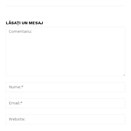
LĂSAȚI UN MESAJ
Comentariu:
Nu
Ema
Web