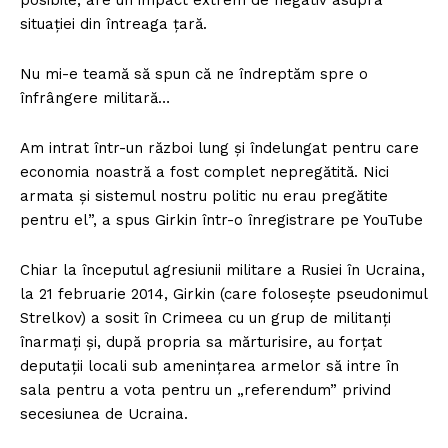
situaţiei din întreaga ţară.
Nu mi-e teamă să spun că ne îndreptăm spre o
înfrângere militară…
Am intrat într-un război lung şi îndelungat pentru care
economia noastră a fost complet nepregătită. Nici
armata şi sistemul nostru politic nu erau pregătite
pentru el”, a spus Girkin într-o înregistrare pe YouTube
Chiar la începutul agresiunii militare a Rusiei în Ucraina,
la 21 februarie 2014, Girkin (care foloseşte pseudonimul
Strelkov) a sosit în Crimeea cu un grup de militanţi
înarmaţi şi, după propria sa mărturisire, au forţat
deputaţii locali sub ameninţarea armelor să intre în
sala pentru a vota pentru un „referendum” privind
secesiunea de Ucraina.