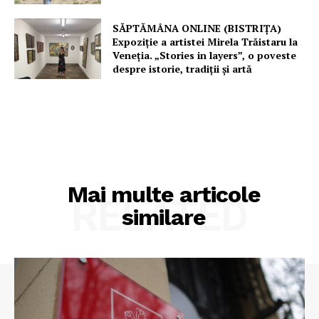
SĂPTĂMÂNA ONLINE (BISTRIȚA)
Expoziție a artistei Mirela Trăistaru la
Veneția. „Stories in layers”, o poveste
despre istorie, tradiții și artă
Mai multe articole
RELATED
similare