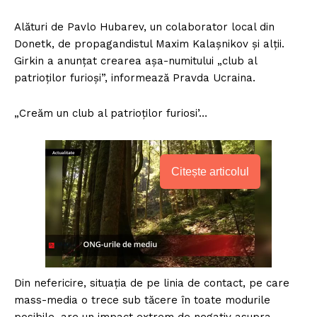
Alături de Pavlo Hubarev, un colaborator local din
Donetk, de propagandistul Maxim Kalaşnikov şi alţii.
Girkin a anunţat crearea aşa-numitului „club al
patrioţilor furioşi”, informează Pravda Ucraina.
„Creăm un club al patrioţilor furiosi’…
Citește articolul
Din nefericire, situaţia de pe linia de contact, pe care
mass-media o trece sub tăcere în toate modurile
posibile, are un impact extrem de negativ asupra