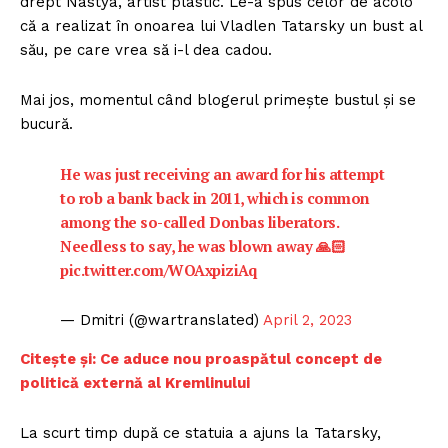
drept Nastya, artist plastic. Le-a spus celor de acolo
că a realizat în onoarea lui Vladlen Tatarsky un bust al
său, pe care vrea să i-l dea cadou.
Mai jos, momentul când blogerul primește bustul și se
bucură.
He was just receiving an award for his attempt
to rob a bank back in 2011, which is common
among the so-called Donbas liberators.
Needless to say, he was blown away 🙏🏻
pic.twitter.com/WOAxpiziAq
— Dmitri (@wartranslated)
April 2, 2023
Citește și: Ce aduce nou proaspătul concept de
politică externă al Kremlinului
La scurt timp după ce statuia a ajuns la Tatarsky,