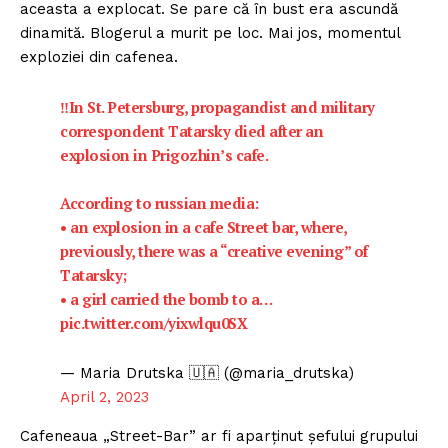
aceasta a explocat. Se pare că în bust era ascundă
dinamită. Blogerul a murit pe loc. Mai jos, momentul
exploziei din cafenea.
‼️In St. Petersburg, propagandist and military
correspondent Tatarsky died after an
explosion in Prigozhin’s cafe.
According to russian media:
• an explosion in a cafe Street bar, where,
previously, there was a “creative evening” of
Tatarsky;
• a girl carried the bomb to a…
pic.twitter.com/yixwlqu0SX
— Maria Drutska 🇺🇦 (@maria_drutska)
April 2, 2023
Cafeneaua „Street-Bar” ar fi aparținut șefului grupului