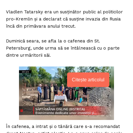
Vladlen Tatarsky era un susținător public al politicilor
pro-Kremlin și a declarat că susține invazia din Rusia
încă din primăvara anului trecut.
Duminică seara, se afla la o cafenea din St.
Petersburg, unde urma să se întâlnească cu o parte
dintre urmăritorii săi.
Citește articolul
În cafenea, a intrat și o tânără care s-a recomandat