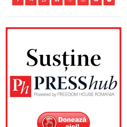
Un proiect
FREEDOM HOUSE ROMÂNIA
PRESShub
Despre noi / Echipa
Proiecte editoriale