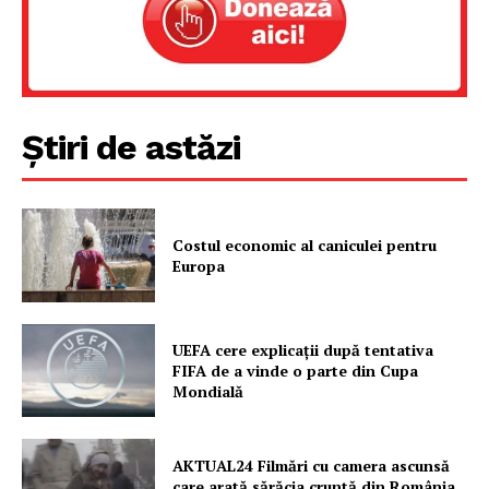
FREEDOM HOUSE ROMÂNIA
PRESShub
Știri de astăzi
Despre noi / Echipa
Proiecte editoriale
Costul economic al caniculei pentru
Rețea
Europa
Contact
UEFA cere explicații după tentativa
FIFA de a vinde o parte din Cupa
Mondială
AKTUAL24 Filmări cu camera ascunsă
care arată sărăcia cruntă din România