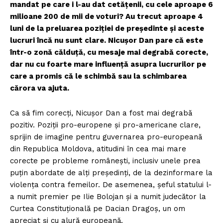
mandat pe care i l-au dat cetățenii, cu cele aproape 6
milioane 200 de mii de voturi? Au trecut aproape 4
luni de la preluarea poziției de președinte și aceste
lucruri încă nu sunt clare. Nicușor Dan pare că este
într-o zonă călduță, cu mesaje mai degrabă corecte,
dar nu cu foarte mare influență asupra lucrurilor pe
care a promis că le schimbă sau la schimbarea
cărora va ajuta.
Ca să fim corecți, Nicușor Dan a fost mai degrabă
pozitiv. Poziții pro-europene și pro-americane clare,
sprijin de imagine pentru guvernarea pro-europeană
din Republica Moldova, atitudini în cea mai mare
corecte pe probleme românești, inclusiv unele prea
puțin abordate de alți președinți, de la dezinformare la
violența contra femeilor. De asemenea, șeful statului l-
a numit premier pe Ilie Bolojan și a numit judecător la
Curtea Constituțională pe Dacian Dragoș, un om
apreciat și cu alură europeană.