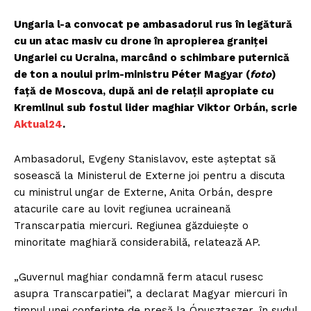
Ungaria l-a convocat pe ambasadorul rus în legătură
cu un atac masiv cu drone în apropierea graniței
Ungariei cu Ucraina, marcând o schimbare puternică
de ton a noului prim-ministru Péter Magyar (
foto
)
față de Moscova, după ani de relații apropiate cu
Kremlinul sub fostul lider maghiar Viktor Orbán, scrie
Aktual24
.
Ambasadorul, Evgeny Stanislavov, este așteptat să
sosească la Ministerul de Externe joi pentru a discuta
cu ministrul ungar de Externe, Anita Orbán, despre
atacurile care au lovit regiunea ucraineană
Transcarpatia miercuri. Regiunea găzduiește o
minoritate maghiară considerabilă, relatează AP.
„Guvernul maghiar condamnă ferm atacul rusesc
asupra Transcarpatiei”, a declarat Magyar miercuri în
timpul unei conferințe de presă la Ópusztaszer, în sudul