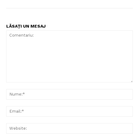
LĂSAȚI UN MESAJ
Comentariu:
Nu
Ema
Web