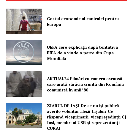
PRESShub
Costul economic al caniculei pentru
Europa
Despre noi / Echipa
Proiecte editoriale
Rețea
UEFA cere explicații după tentativa
FIFA de a vinde o parte din Cupa
Contact
Mondială
AKTUAL24 Filmări cu camera ascunsă
care arată sărăcia cruntă din România
comunistă în anii ’80
ZIARUL DE IAȘI De ce nu își publică
averile voluntar aleșii Iașului? Ce
răspund viceprimarii, vicepreședinții CJ
Iași, membri ai USR și reprezentanți
CURAJ