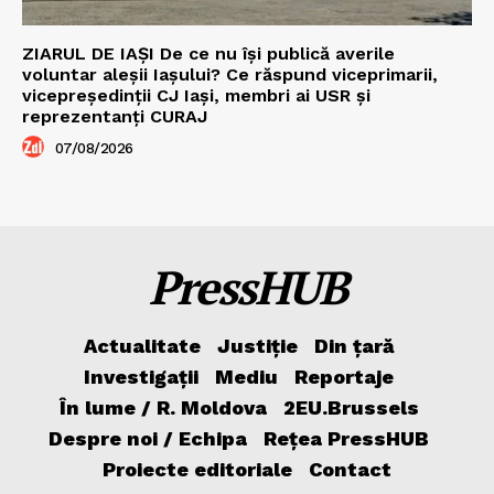
ZIARUL DE IAȘI De ce nu își publică averile
voluntar aleșii Iașului? Ce răspund viceprimarii,
vicepreședinții CJ Iași, membri ai USR și
reprezentanți CURAJ
07/08/2026
PressHUB
Actualitate
Justiție
Din țară
Investigații
Mediu
Reportaje
În lume / R. Moldova
2EU.Brussels
Despre noi / Echipa
Rețea PressHUB
Proiecte editoriale
Contact