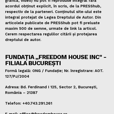
grafică, video) nu pot fi reproduse integral fără
acordul obținut explicit, în scris, de la PRESShub,
respectiv de la parteneri. Conținutul site-ului este
integral protejat de Legea Dreptului de Autor. Din
articolele publicate de PRESShub pot fi preluate
maxim 500 de semne, urmate de link la articol.
Cerem respectarea regulilor citării și protejarea
dreptului de autor.
FUNDAȚIA „FREEDOM HOUSE INC" -
FILIALA BUCUREȘTI
Formă legală: ONG / Fundație; Nr. înregistrare: AOT.
127/PJ/2004
Adresa: Bd. Ferdinand I 125, Sector 2, București,
România – 21387
Telefon: +40.743.291.261
E-mail: office@freedomhouse.ro