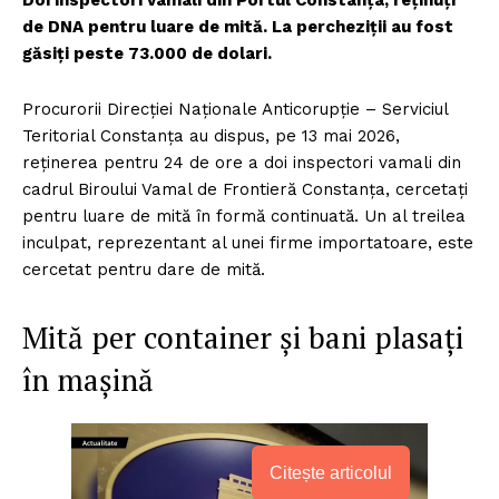
Doi inspectori vamali din Portul Constanța, reținuți
de DNA pentru luare de mită. La percheziții au fost
găsiți peste 73.000 de dolari.
Procurorii Direcției Naționale Anticorupție – Serviciul
Teritorial Constanța au dispus, pe 13 mai 2026,
reținerea pentru 24 de ore a doi inspectori vamali din
cadrul Biroului Vamal de Frontieră Constanța, cercetați
pentru luare de mită în formă continuată. Un al treilea
inculpat, reprezentant al unei firme importatoare, este
cercetat pentru dare de mită.
Mită per container și bani plasați
în mașină
Citește articolul