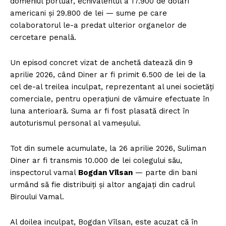
domeniul portuar, echivalentul a 17.900 de dolari
americani și 29.800 de lei — sume pe care
colaboratorul le-a predat ulterior organelor de
cercetare penală.
Un episod concret vizat de anchetă datează din 9
aprilie 2026, când Diner ar fi primit 6.500 de lei de la
cel de-al treilea inculpat, reprezentant al unei societăți
comerciale, pentru operațiuni de vămuire efectuate în
luna anterioară. Suma ar fi fost plasată direct în
autoturismul personal al vameșului.
Tot din sumele acumulate, la 26 aprilie 2026, Suliman
Diner ar fi transmis 10.000 de lei colegului său,
inspectorul vamal
Bogdan Vîlsan
— parte din bani
urmând să fie distribuiți și altor angajați din cadrul
Biroului Vamal.
Al doilea inculpat, Bogdan Vîlsan, este acuzat că în