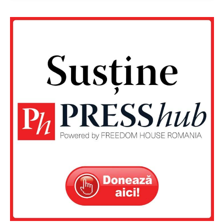
PRESShub
Despre noi / Echipa
Proiecte editoriale
Rețea
Contact