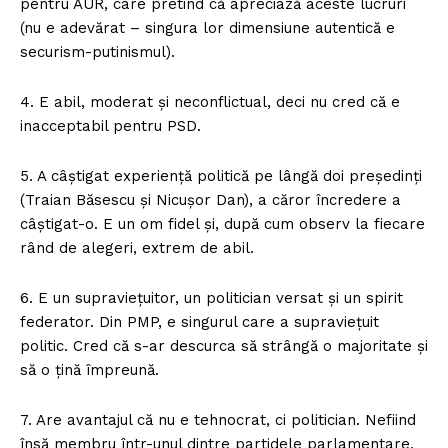
pentru AUR, care pretind că apreciază aceste lucruri
(nu e adevărat – singura lor dimensiune autentică e
securism-putinismul).
4. E abil, moderat și neconflictual, deci nu cred că e
inacceptabil pentru PSD.
5. A câștigat experiență politică pe lângă doi președinți
(Traian Băsescu și Nicușor Dan), a căror încredere a
câștigat-o. E un om fidel și, după cum observ la fiecare
rând de alegeri, extrem de abil.
6. E un supraviețuitor, un politician versat și un spirit
federator. Din PMP, e singurul care a supraviețuit
politic. Cred că s-ar descurca să strângă o majoritate și
să o țină împreună.
7. Are avantajul că nu e tehnocrat, ci politician. Nefiind
însă membru într-unul dintre partidele parlamentare,