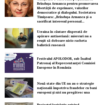
Brîndușa Armanca pentru promovarea
libertății de exprimare, valorilor
democratice și dialogului. Societatea
Timișoara: „Brîndușa Armanca și-a
sacrificat interesul personal...
Ucraina în căutare disperată de
apărare antiaeriană: miercuri nu a
reușit să doboare nicio racheta
balistică rusească
Festivalul APOLODOR, sub Înaltul
Patronaj al Reprezentanței Comisiei
Europene în România
Nouă state din UE nu au o strategie
națională împotriva fraudelor cu bani
europeni și nici nu pregătesc una
Proiectul legislativ privind