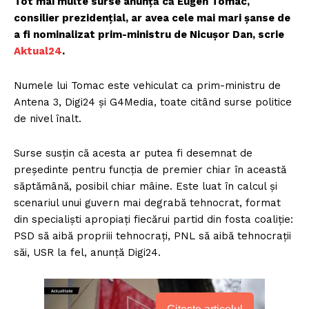
Tot mai multe surse anunță că Eugen Tomac,
consilier prezidențial, ar avea cele mai mari șanse de
a fi nominalizat prim-ministru de Nicușor Dan, scrie
Aktual24
.
Numele lui Tomac este vehiculat ca prim-ministru de
Antena 3, Digi24 și G4Media, toate citând surse politice
de nivel înalt.
Surse susțin că acesta ar putea fi desemnat de
președinte pentru funcția de premier chiar în această
săptămână, posibil chiar mâine. Este luat în calcul și
scenariul unui guvern mai degrabă tehnocrat, format
din specialiști apropiați fiecărui partid din fosta coaliție:
PSD să aibă propriii tehnocrați, PNL să aibă tehnocrații
săi, USR la fel, anunță Digi24.