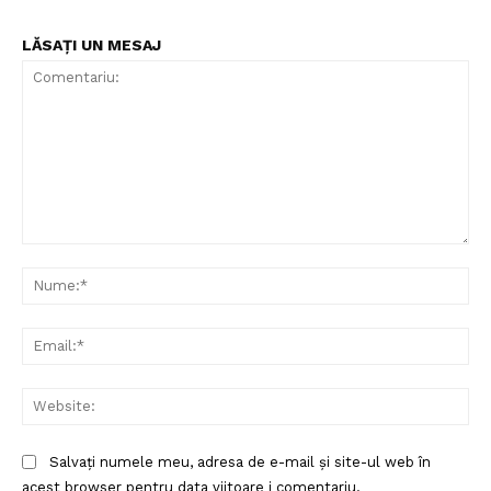
LĂSAȚI UN MESAJ
Comentariu:
Nu
Ema
Web
Salvați numele meu, adresa de e-mail și site-ul web în
acest browser pentru data viitoare i comentariu.