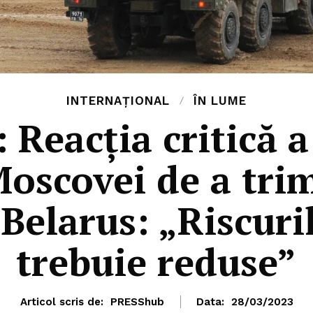
INTERNAȚIONAL
ÎN LUME
 Reacția critică a
Moscovei de a tri
Belarus: „Riscuri
trebuie reduse”
Articol scris de:
PRESShub
Data:
28/03/2023