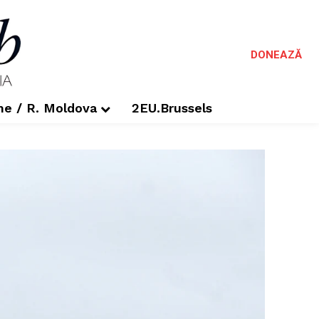
DONEAZĂ
me / R. Moldova
2EU.Brussels