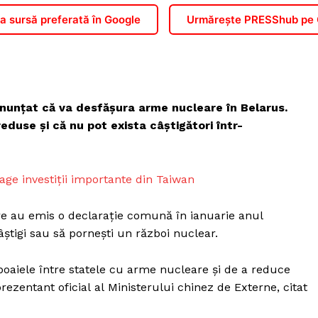
 sursă preferată în Google
Urmărește PRESShub pe
anunțat că va desfășura arme nucleare în Belarus.
reduse și că nu pot exista câștigători într-
ge investiții importante din Taiwan
are au emis o declarație comună în ianuarie anul
âștigi sau să pornești un război nuclear.
zboaiele între statele cu arme nucleare și de a reduce
prezentant oficial al Ministerului chinez de Externe, citat