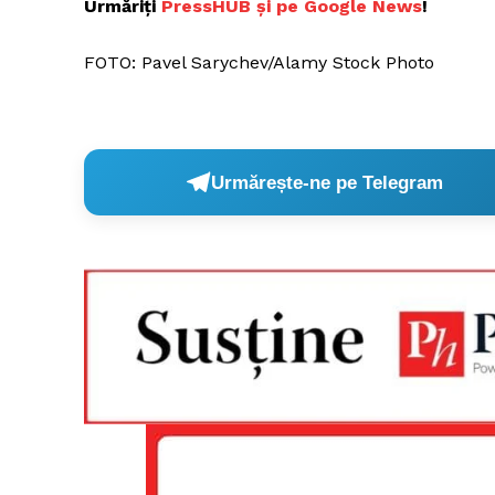
Urmăriți
PressHUB și pe Google News
!
FOTO: Pavel Sarychev/Alamy Stock Photo
Un pro
FREEDOM
ROMÂ
Urmărește-ne pe Telegram