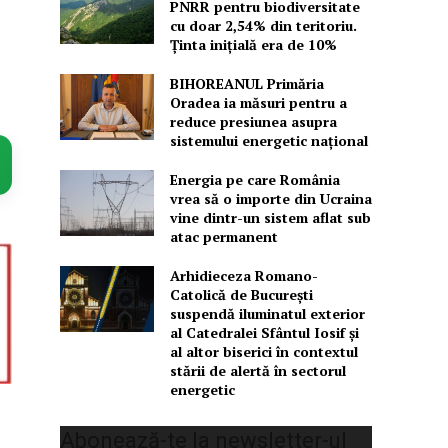
PNRR pentru biodiversitate
cu doar 2,54% din teritoriu.
Ținta inițială era de 10%
BIHOREANUL Primăria
Oradea ia măsuri pentru a
reduce presiunea asupra
sistemului energetic național
Energia pe care România
vrea să o importe din Ucraina
vine dintr-un sistem aflat sub
atac permanent
Arhidieceza Romano-
Catolică de București
suspendă iluminatul exterior
al Catedralei Sfântul Iosif și
al altor biserici în contextul
stării de alertă în sectorul
energetic
Abonează-te la newsletter-ul