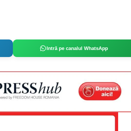
Proiecte editoriale
Rețea
Contact
iect
 HOUSE
NIA
Intră pe canalul WhatsApp