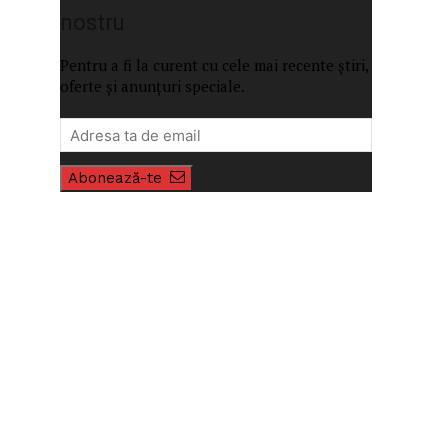
nostru
Pentru a fi la curent cu cele mai recente știri,
oferte și anunțuri speciale.
Abonează-te