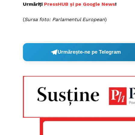
Urmăriți
P
ressHUB și pe Google News
!
(
Sursa foto: Parlamentul European
)
Urmărește-ne pe Telegram