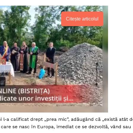
Citește articolul
PRESShub
 l-a calificat drept „prea mic”, adăugând că „există atât d
i care se nasc în Europa, imediat ce se dezvoltă, vând sau
Despre noi / Echipa