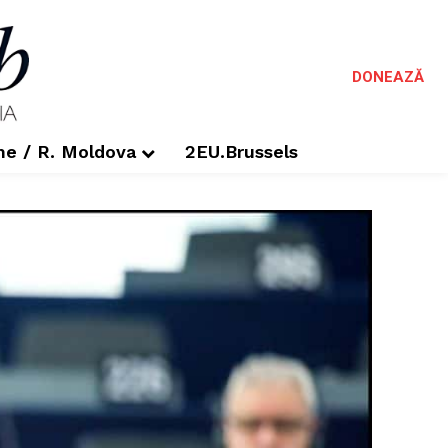
DONEAZĂ
me / R. Moldova
2EU.Brussels