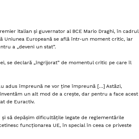
remier italian și guvernator al BCE Mario Draghi, în cadrul
 că Uniunea Europeană se află într-un moment critic, iar
tru a „deveni un stat”.
i, se declară „îngrijorat” de momentul critic pe care îl
au adus împreună ne vor ține împreună […] Astăzi,
reinventăm un alt mod de a crește, dar pentru a face acest
tat de Euractiv.
 și să depășim dificultățile legate de reglementările
etinesc funcționarea UE, în special în ceea ce priveste