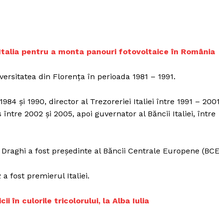
Proiecte editoriale
Rețea
Contact
iect
 Italia pentru a monta panouri fotovoltaice în România
 HOUSE
NIA
ersitatea din Florența în perioada 1981 – 1991.
984 și 1990, director al Trezoreriei Italiei între 1991 – 2001
tre 2002 și 2005, apoi guvernator al Băncii Italiei, între
 Draghi a fost președinte al Băncii Centrale Europene (BCE
a fost premierul Italiei.
f
icii în culorile tricolorului, la Alba Iulia