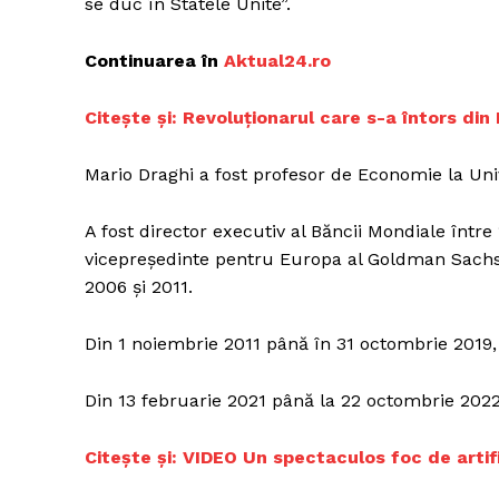
se duc în Statele Unite”.
Continuarea în
A
ktual24.ro
Un pro
Citește și:
Revoluționarul care s-a întors din
FREEDOM
ROMÂ
Mario Draghi a fost profesor de Economie la Univ
A fost director executiv al Băncii Mondiale între 1
vicepreședinte pentru Europa al Goldman Sachs în
2006 și 2011.
Din 1 noiembrie 2011 până în 31 octombrie 2019,
Din 13 februarie 2021 până la 22 octombrie 2022 
Citește și: VIDEO Un spectaculos foc de arti