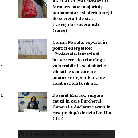
AKTUAL24 PSD lucrează la
formarea unei majorităţi
parlamentare și oferă funcții
de secretari de stat
traseiștilor suveraniști
(surse)
Corina Murafa, expertă în
politici energetice:
„Proiectele-fantezie și
întoarcerea la tehnologii
,
vulnerabile la schimbările
climatice sau care ne
adâncesc dependența de
combustibili fosili nu...
).
Dosarul Martax, singura
cauză în care Parchetul
General a declarat recurs în
casație după decizia Lin II a
CJUE
Abonează-te la newsletter-ul