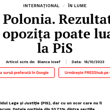
INTERNAȚIONAL
ÎN LUME
 Polonia. Rezulta
 opozița poate lu
la PiS
Articol scris de:
Bianca Iosef
Data:
16/10/2023
 sursă preferată în Google
Urmărește PRESShub pe
dul Lege și Justiție (PiS), dar cu un scor care nu îi
acum. Datele parțiale din
53,73% dintre secțiile