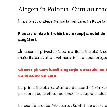
Alegeri în Polonia. Cum au rea
Un pro
În paralel cu alegerile parlamentare, în Poloni
FREEDOM
ROMÂ
Fiecare dintre întrebări, cu excepția celei d
alegători.
„În ceea ce privește răspunsurile la întrebări, se
majoritatea avut un vot negativ” – a spus președ
Citește și: Cum luptă o agenție a statului cu t
cu 100.000 de euro
La prima întrebare, „Sunteți de acord că vânzare
pierderea controlului polonezilor asupra sectoa
La cea de-a doua întrebare, „Sunteți de acord cu