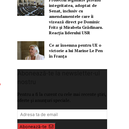
integritatea, adoptat de
Senat, inclusiv cu
amendamentele care îi
vizează direct pe Dominic
Fritz și Mirabela Grădinaru.
Reacția liderului USR
Ce ar însemna pentru UE o
victorie a lui Marine Le Pen
în Franța
Abonează-te la newsletter-ul
nostru
e
Pentru a fi la curent cu cele mai recente știri,
oferte și anunțuri speciale.
Abonează-te