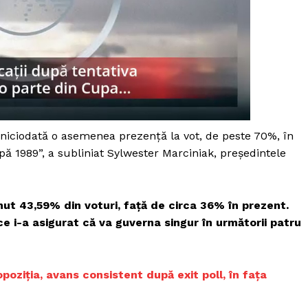
t niciodată o asemenea prezență la vot, de peste 70%, în
pă 1989”, a subliniat Sylwester Marciniak, președintele
nut 43,59% din voturi, față de circa 36% în prezent.
ce i-a asigurat că va guverna singur în următorii patru
PRESShub
poziția, avans consistent după exit poll, în fața
Despre noi / Echipa