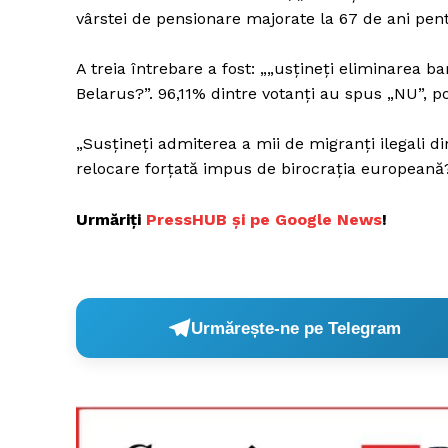
vârstei de pensionare majorate la 67 de ani pen
A treia întrebare a fost: „„usțineți eliminarea b
Belarus?”. 96,11% dintre votanți au spus „NU”, po
„Susțineți admiterea a mii de migranți ilegali d
relocare forțată impus de birocrația europeană?
Urmăriți
P
ressHUB și pe Google News
!
Urmărește-ne pe Telegram