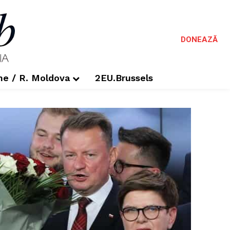
DONEAZĂ
me / R. Moldova
2EU.Brussels