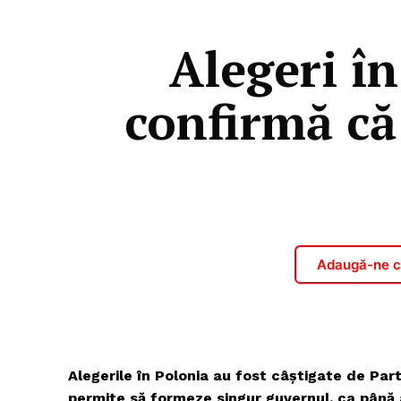
Alegeri în
confirmă că
Adaugă-ne ca
Alegerile în Polonia au fost câștigate de Parti
permite să formeze singur guvernul, ca până 