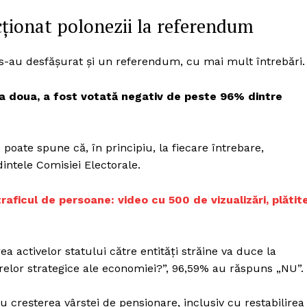
Proiecte editoriale
cționat polonezii la referendum
Rețea
Contact
iect
a s-au desfășurat și un referendum, cu mai mult întrebări.
 HOUSE
NIA
e a doua, a fost votată negativ de peste 96% dintre
 poate spune că, în principiu, la fiecare întrebare,
intele Comisiei Electorale.
raficul de persoane: video cu 500 de vizualizări, plătit
a activelor statului către entități străine va duce la
relor strategice ale economiei?”, 96,59% au răspuns „NU”.
 creșterea vârstei de pensionare, inclusiv cu restabilirea