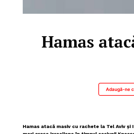
Hamas atacă
Adaugă-ne ca
Hamas atacă masiv cu rachete la Tel Aviv şi 
mari orașe israeliene în timpul sesiunii Kness