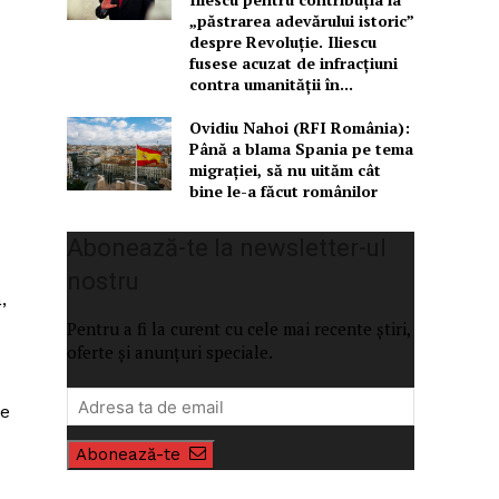
„păstrarea adevărului istoric”
despre Revoluție. Iliescu
fusese acuzat de infracțiuni
contra umanității în...
Ovidiu Nahoi (RFI România):
Până a blama Spania pe tema
migrației, să nu uităm cât
bine le-a făcut românilor
Abonează-te la newsletter-ul
nostru
,
Pentru a fi la curent cu cele mai recente știri,
oferte și anunțuri speciale.
re
Abonează-te