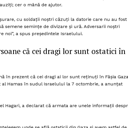
Proiecte editoriale
 auziţi; cer o mână de ajutor.
Rețea
şurare, cu soldaţii noştri căzuţi la datorie care nu au fost
Contact
iect
să semene seminţe de divizare şi ură. Adversarii noştri
 HOUSE
e noi”, a spus preşedintele Israelului.
NIA
soane că cei dragi lor sunt ostatici în
nă în prezent că cei dragi ai lor sunt reținuți în Fâșia Gaza
st al Hamas în sudul Israelului la 7 octombrie, a anunțat
el Hagari, a declarat că armata are unele informații desp
nțelegem unde se află ostaticii din Gaza și avem astfel de