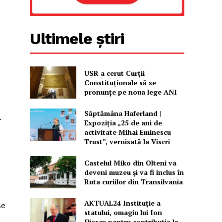
Ultimele știri
USR a cerut Curții
Constituționale să se
pronunțe pe noua lege ANI
Săptămâna Haferland |
.
Expoziţia „25 de ani de
activitate Mihai Eminescu
Trust”, vernisată la Viscri
Castelul Miko din Olteni va
deveni muzeu şi va fi inclus în
Ruta curiilor din Transilvania
AKTUAL24 Instituție a
se
statului, omagiu lui Ion
Iliescu pentru contribuția la