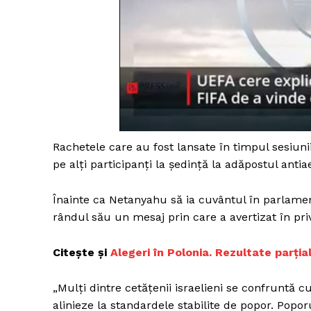
Rachetele care au fost lansate în timpul sesiunii
pe alţi participanţi la şedinţă la adăpostul antia
Înainte ca Netanyahu să ia cuvântul în parlament
rândul său un mesaj prin care a avertizat în privin
Citește și
Alegeri în Polonia. Rezultate parți
„Mulţi dintre cetăţenii israelieni se confruntă cu 
alinieze la standardele stabilite de popor. Poporu