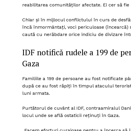
reabilitarea comunităţilor afectate. Ei cer să fie
Chiar şi în mijlocul conflictului în curs de desfă
Un pro
încă înmormântaţi, voci periculoase (încearcă) 
FREEDOM
caută cu nerăbdare orice indiciu de divizare într
ROMÂ
IDF notifică rudele a 199 de per
Gaza
Familiile a 199 de persoane au fost notificate pâ
după ce au fost răpiți în timpul atacului terori
luni armata.
Purtătorul de cuvânt al IDF, contraamiralul Dani
locul unde se află ostaticii reținuți în Gaza.
„Facem eforturi curajoase pentru a încerca să î