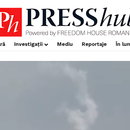
ră
Investigații
Mediu
Reportaje
În lu