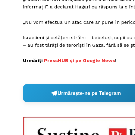
informații”, a declarat Hagari ca răspuns la o î
„Nu vom efectua un atac care ar pune în pericol
Israelieni și cetățeni străini – bebeluși, copii 
– au fost târâți de teroriști în Gaza, fără să se
Urmăriți
P
ressHUB și pe Google News
!
Urmărește-ne pe Telegram