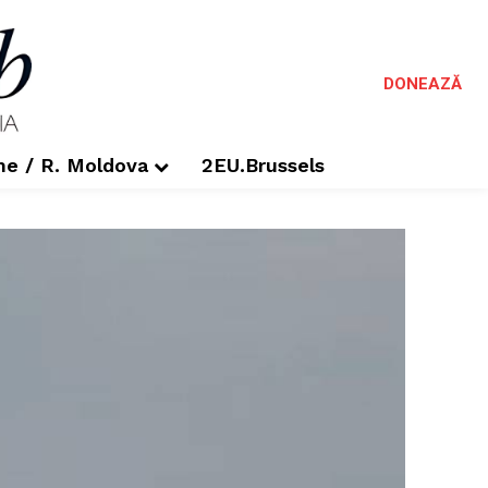
DONEAZĂ
me / R. Moldova
2EU.Brussels