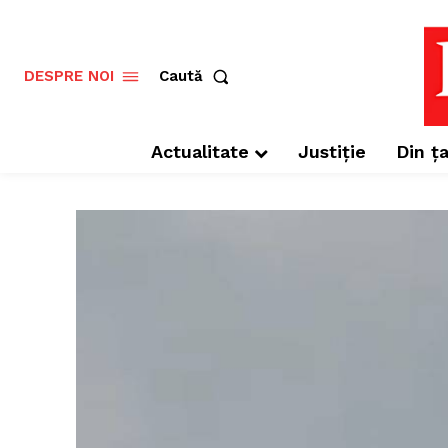
Caută
DESPRE NOI
Actualitate
Justiție
Din ța