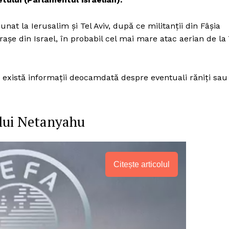
at la Ierusalim şi Tel Aviv, după ce militanţii din Fâşia
şe din Israel, în probabil cel mai mare atac aerian de la
 există informaţii deocamdată despre eventuali răniţi sau
 lui Netanyahu
Citește articolul