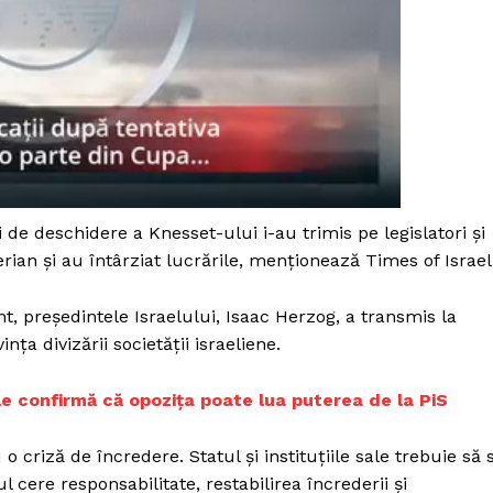
 de deschidere a Knesset-ului i-au trimis pe legislatori şi
erian şi au întârziat lucrările, menţionează Times of Israel
, preşedintele Israelului, Isaac Herzog, a transmis la
ţa divizării societăţii israeliene.
ale confirmă că opozița poate lua puterea de la PiS
PRESShub
o criză de încredere. Statul şi instituţiile sale trebuie să 
Despre noi / Echipa
l cere responsabilitate, restabilirea încrederii şi