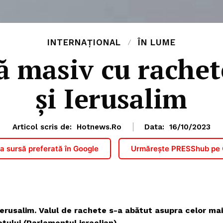
INTERNAȚIONAL
ÎN LUME
 masiv cu rachete
şi Ierusalim
Articol scris de:
Hotnews.ro
Data:
16/10/2023
 sursă preferată în Google
Urmărește PRESShub pe
Ierusalim. Valul de rachete s-a abătut asupra celor mai
etului (Parlamentul israelian).