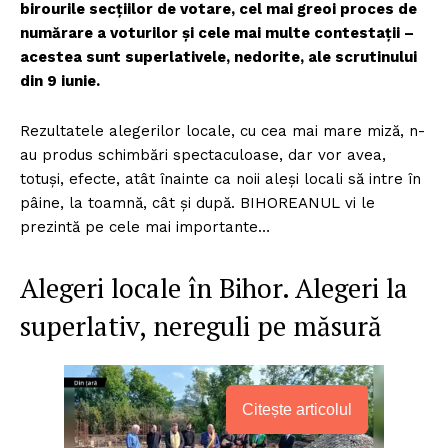
birourile secţiilor de votare, cel mai greoi proces de
numărare a voturilor şi cele mai multe contestaţii –
acestea sunt superlativele, nedorite, ale scrutinului
din 9 iunie.
Rezultatele alegerilor locale, cu cea mai mare miză, n-
au produs schimbări spectaculoase, dar vor avea,
totuşi, efecte, atât înainte ca noii aleşi locali să intre în
pâine, la toamnă, cât şi după. BIHOREANUL vi le
prezintă pe cele mai importante…
Alegeri locale în Bihor. Alegeri la
superlativ, nereguli pe măsură
Citește articolul