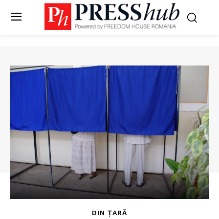
DIN ȚARĂ