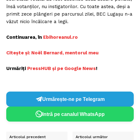
însă votanţilor, nu instigatorilor. Cu toate astea, deşi a
primit zece plângeri pe parcursul zilei, BEC Lugaşu n-a
văzut nicio încălcare a legii.
Continuarea, în
E
bihoreanul.ro
Citește și: Noël Be
rnard, mentorul meu
Urmăriți
PressHUB și pe Google N
ews
!
Urmărește-ne pe Telegram
Intră pe canalul WhatsApp
Articolul precedent
Articolul următor