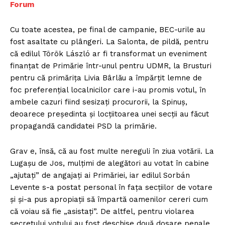
Forum
Cu toate acestea, pe final de campanie, BEC-urile au
fost asaltate cu plângeri. La Salonta, de pildă, pentru
că edilul Török László ar fi transformat un eveniment
finanţat de Primărie într-unul pentru UDMR, la Brusturi
pentru că primăriţa Livia Bârlău a împărţit lemne de
foc preferenţial localnicilor care i-au promis votul, în
ambele cazuri fiind sesizaţi procurorii, la Spinuş,
deoarece preşedinta şi locţiitoarea unei secţii au făcut
propagandă candidatei PSD la primărie.
Grav e, însă, că au fost multe nereguli în ziua votării. La
Lugaşu de Jos, mulţimi de alegători au votat în cabine
„ajutaţi” de angajaţi ai Primăriei, iar edilul Sorbán
Levente s-a postat personal în faţa secţiilor de votare
şi şi-a pus apropiaţii să împartă oamenilor cereri cum
că voiau să fie „asistaţi”. De altfel, pentru violarea
secretului votului au fost deschise două dosare penale,