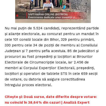
Nu mai puţin de 5.524 candidaţi, reprezentând partide
şi alianţe electorale, au concurat pentru un mandat în
cele 101 consilii locale din Bihor, 329 pentru primării,
330 pentru cele 34 de poziţii de membru al Consiliului
Judeţean şi 7 pentru şefia acestuia. 85 de judecători şi
procurori au fost preşedinţi şi locţiitori ai Birourilor
Electorale de Circumscripţie locale, iar 2.456 de
membri ai Corpului Experţilor Electorali, preşedinţi,
locţiitori şi operatori de tablete STS în cele 659 secţii
de votare, cu datoria să asigure corectitudinea
întregului proces electoral.
C
itește și: Două surse, date diferite despre votare:
nu coincid în 38,64% din cazuri | Analiză Expert