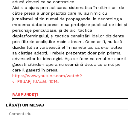
aducă dovezi ca se contrazice.
Aici s-a ajuns prin aplicarea sistematica în ultimii ani de
către presa a unor practici care nu au nimic cu
jurnalismul și tin numai de propaganda. în deontologia
moderna datoria presei e sa protejeze publicul de idei și
personaje periculoase, și de aici tactica
deplatformingului, și tactica canalizării ideilor dizidente
prin filtrele analiștilor main-stream. Orice ar fi, nu lasă
dizidentul sa vorbească el în numele lui, ca s-ar putea
sa câștige adepți. Trebuie prezentat doar prin prisma
adversarilor lui ideologici. Așa se face ca omul pe care il
gasesti citindu-i opera nu seamănă deloc cu omul pe
care il gasesti în presa.
https://www.youtube.com/watch?
v=F9dAPjIfUAc&t=1014s
RĂSPUNDEȚI
LĂSAȚI UN MESAJ