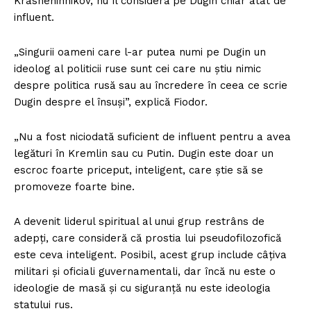
Krasheninnikov, nu îl consideră pe Dugin chiar atât de
influent.
„Singurii oameni care l-ar putea numi pe Dugin un
ideolog al politicii ruse sunt cei care nu știu nimic
despre politica rusă sau au încredere în ceea ce scrie
Dugin despre el însuși”, explică Fiodor.
„Nu a fost niciodată suficient de influent pentru a avea
legături în Kremlin sau cu Putin. Dugin este doar un
escroc foarte priceput, inteligent, care știe să se
promoveze foarte bine.
A devenit liderul spiritual al unui grup restrâns de
adepți, care consideră că prostia lui pseudofilozofică
este ceva inteligent. Posibil, acest grup include câțiva
militari și oficiali guvernamentali, dar încă nu este o
ideologie de masă și cu siguranță nu este ideologia
statului rus.