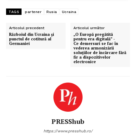
TAGS
partener
Rusia
Ucraina
Articolul precedent
Articolul următor
Războiul din Ucraina și
„O Europă pregătită
punctul de cotitură al
pentru era digitală” -
Germaniei
Ce demersuri se fac în
vederea armonizării
soluțiilor de încărcare fără
fir a dispozitivelor
electronice
Un proiect
FREEDOM HOUSE ROMÂNIA
PRESShub
PRESShub
https://www.presshub.ro/