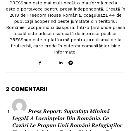
PRESShub este mai mult decât o platformă media –
este o portavoce pentru presa independentă. Creată în
Despre noi / Echipa
2018 de Freedom House România, coagulează 44 de
Proiecte editoriale
publicații acoperind peste jumătate din teritoriul
României, acoperind și diaspora. Într-o țară unde presa
Rețea
locală este adesea sufocată de interese politice,
Contact
PRESShub este o platformă pentru jurnalismul de la
firul ierbii, care crede în puterea comunităților bine
informate.
2 COMENTARII
Press Report: Suprafața Minimă
Legală A Locuințelor Din România. Ce
Cazări Le Propun Unii Români Refugiaților