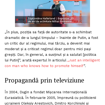
„În plus, poziția sa față de autoritate s-a schimbat
dramatic de-a lungul timpului – înainte de Putin, a fost
un critic dur al regimului, mai târziu, a devenit mai
moderat și a criticat regimul doar pentru mici pași
greșiți. Dar, în general, a susținut și a salutat [politica
lui Putin]”, arată expertul în articolul
„J
ust an intelligent
con man who knows how to promote himself
”.
Propagandă prin televiziune
În 2004, Dugin a fondat Mișcarea Internațională
Eurasiatică. În februarie 2005, împreună cu politicienii
ucraineni Oleksiy Arestovich, Dmitro Korchinski și