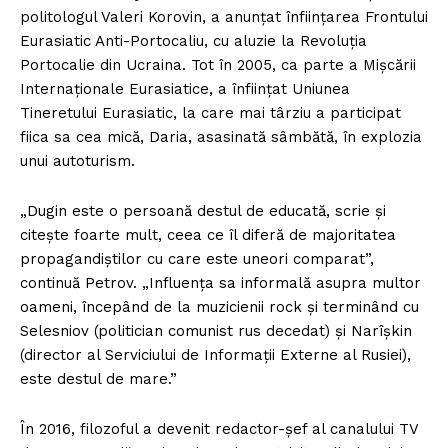
politologul Valeri Korovin, a anunțat înființarea Frontului
Eurasiatic Anti-Portocaliu, cu aluzie la Revoluția
Portocalie din Ucraina. Tot în 2005, ca parte a Mișcării
Internaționale Eurasiatice, a înființat Uniunea
Tineretului Eurasiatic, la care mai târziu a participat
fiica sa cea mică, Daria, asasinată sâmbătă, în explozia
unui autoturism.
„Dugin este o persoană destul de educată, scrie și
citește foarte mult, ceea ce îl diferă de majoritatea
propagandiștilor cu care este uneori comparat”,
continuă Petrov. „Influența sa informală asupra multor
oameni, începând de la muzicienii rock și terminând cu
Selesniov (politician comunist rus decedat) și Narîșkin
(director al Serviciului de Informații Externe al Rusiei),
este destul de mare.”
În 2016, filozoful a devenit redactor-șef al canalului TV