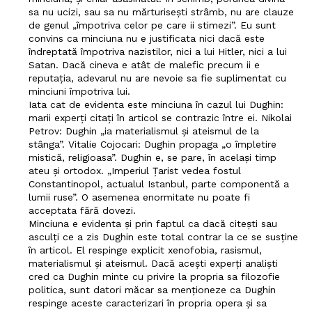
sa nu ucizi, sau sa nu mărturisești strâmb, nu are clauze
de genul „împotriva celor pe care ii stimezi”. Eu sunt
convins ca minciuna nu e justificata nici dacă este
îndreptată împotriva nazistilor, nici a lui Hitler, nici a lui
Satan. Dacă cineva e atât de malefic precum ii e
reputația, adevarul nu are nevoie sa fie suplimentat cu
minciuni împotriva lui.
Iata cat de evidenta este minciuna în cazul lui Dughin:
marii experți citați în articol se contrazic între ei. Nikolai
Petrov: Dughin „ia materialismul și ateismul de la
stânga”. Vitalie Cojocari: Dughin propaga „o împletire
mistică, religioasa”. Dughin e, se pare, în același timp
ateu și ortodox. „Imperiul Țarist vedea fostul
Constantinopol, actualul Istanbul, parte componentă a
lumii ruse”. O asemenea enormitate nu poate fi
acceptata fără dovezi.
Minciuna e evidenta și prin faptul ca dacă citești sau
asculți ce a zis Dughin este total contrar la ce se susține
în articol. El respinge explicit xenofobia, rasismul,
materialismul și ateismul. Dacă acești experți analiști
cred ca Dughin minte cu privire la propria sa filozofie
politica, sunt datori măcar sa menționeze ca Dughin
respinge aceste caracterizari în propria opera și sa