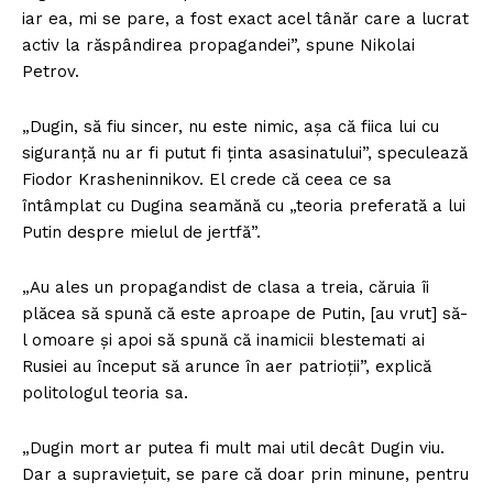
iar ea, mi se pare, a fost exact acel tânăr care a lucrat
activ la răspândirea propagandei”, spune Nikolai
Petrov.
„Dugin, să fiu sincer, nu este nimic, așa că fiica lui cu
siguranță nu ar fi putut fi ținta asasinatului”, speculează
Fiodor Krasheninnikov. El crede că ceea ce sa
întâmplat cu Dugina seamănă cu „teoria preferată a lui
Putin despre mielul de jertfă”.
„Au ales un propagandist de clasa a treia, căruia îi
plăcea să spună că este aproape de Putin, [au vrut] să-
l omoare și apoi să spună că inamicii blestemati ai
Rusiei au început să arunce în aer patrioții”, explică
politologul teoria sa.
„Dugin mort ar putea fi mult mai util decât Dugin viu.
Dar a supraviețuit, se pare că doar prin minune, pentru