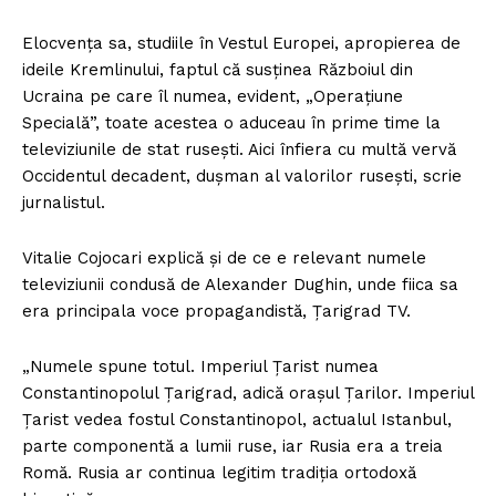
Elocvența sa, studiile în Vestul Europei, apropierea de
ideile Kremlinului, faptul că susținea Războiul din
Ucraina pe care îl numea, evident, „Operațiune
Specială”, toate acestea o aduceau în prime time la
televiziunile de stat rusești. Aici înfiera cu multă vervă
Occidentul decadent, dușman al valorilor rusești, scrie
jurnalistul.
Vitalie Cojocari explică și de ce e relevant numele
televiziunii condusă de Alexander Dughin, unde fiica sa
era principala voce propagandistă, Țarigrad TV.
„Numele spune totul. Imperiul Țarist numea
Constantinopolul Țarigrad, adică orașul Țarilor. Imperiul
Țarist vedea fostul Constantinopol, actualul Istanbul,
parte componentă a lumii ruse, iar Rusia era a treia
Romă. Rusia ar continua legitim tradiția ortodoxă