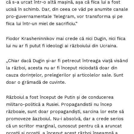
că s-a urcat într-o altă mașină, așa că fiica lui a fost
ucisă în schimb. Dar, din ceea ce văd pe anumite canale
pro-guvernamentale Telegram, vor transforma și pe
fiica lui într-un miel de sacrificiu.”
Fiodor Krasheninnikov mai crede că nici Dugin, nici fiica
lui nu ar fi putut fi ideologi ai războiului din Ucraina.
„Chiar dacă Dugin și-ar fi petrecut întreaga viață visând
la război, acesta nu ar fi început niciodată doar din
cauza dorințelor, prelegerilor și articolelor sale. Sunt
doar o grămadă de cuvinte.
Războiul a fost început de Putin și de conducerea
militaro-politică a Rusiei. Propagandistii nu încep
războaie, sunt doar propagandiști, sarcina lor este să
promoveze ăazboiul. Nu-i absolvă, dar a crede serios
că un scriitor marginal, cunoscut pentru că a aruncat
prostii și prostii, a început acest război înseamnă a