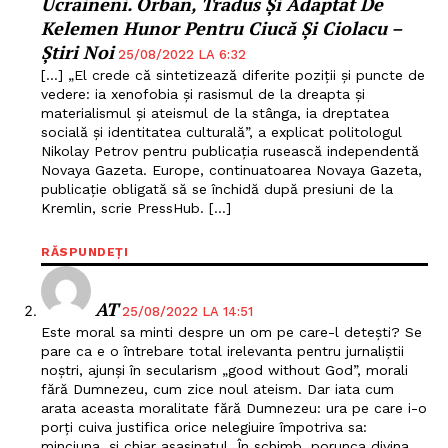
Ucraineni. Orban, Tradus Și Adaptat De
Kelemen Hunor Pentru Ciucă Și Ciolacu –
Știri Noi
25/08/2022 LA 6:32
[…] „El crede că sintetizează diferite poziții și puncte de
vedere: ia xenofobia și rasismul de la dreapta și
materialismul și ateismul de la stânga, ia dreptatea
socială și identitatea culturală”, a explicat politologul
Nikolay Petrov pentru publicația rusească independentă
Novaya Gazeta. Europe, continuatoarea Novaya Gazeta,
publicație obligată să se închidă după presiuni de la
Kremlin, scrie PressHub. […]
RĂSPUNDEȚI
AT
25/08/2022 LA 14:51
Este moral sa minti despre un om pe care-l detești? Se
pare ca e o întrebare total irelevanta pentru jurnaliștii
noștri, ajunși în secularism „good without God”, morali
fără Dumnezeu, cum zice noul ateism. Dar iata cum
arata aceasta moralitate fără Dumnezeu: ura pe care i-o
porți cuiva justifica orice nelegiuire împotriva sa:
minciuna, și chiar asasinatul. În schimb, porunca divina