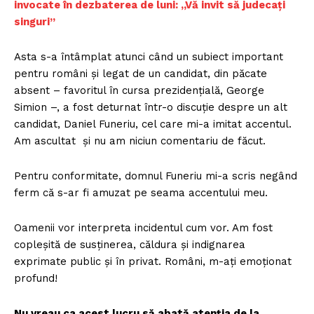
invocate în dezbaterea de luni: „Vă invit să judecați
singuri”
Asta s-a întâmplat atunci când un subiect important
pentru români și legat de un candidat, din păcate
absent – favoritul în cursa prezidențială, George
Simion –, a fost deturnat într-o discuție despre un alt
candidat, Daniel Funeriu, cel care mi-a imitat accentul.
Am ascultat și nu am niciun comentariu de făcut.
Pentru conformitate, domnul Funeriu mi-a scris negând
ferm că s-ar fi amuzat pe seama accentului meu.
Oamenii vor interpreta incidentul cum vor. Am fost
copleșită de susținerea, căldura și indignarea
exprimate public și în privat. Români, m-ați emoționat
profund!
Nu vreau ca acest lucru să abată atenția de la