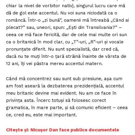
chiar la nivel de vorbitor nativ), singurul lucru care mă
dă de gol este accentul. Nu voi suna niciodată ca o
româncă. Într-o „zi bună”, oamenii mă întreabă „Când ai
plecat?” sau, uneori, spun: „Ești din Transilvania?” –
ceea ce mă face fericită, dar de cele mai multe ori sun
ca o britanică în mod clar, cu „T”-uri, „R”-uri și vocale
pronunțate diferit. Nu sunt specialistă, dar cred că,
dacă nu te muți într-o țară străină înainte de vârsta de
12 ani, îți vei păstra mereu accentul matern.
Când mă concentrez sau sunt sub presiune, așa cum
am fost aseară la dezbaterea prezidențială, accentul
meu britanic devine mai evident. Nu am ce face în
privința asta. Încerc totuși să folosesc corect
gramatica, în mare parte, și să comunic eficient – ceea
ce, cred eu, este mai important.
Citește și:
Nicușor Dan face publice documentele