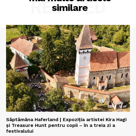
RELATED
similare
Săptămâna Haferland | Expoziţia artistei Kira Hagi
şi Treasure Hunt pentru copii – în a treia zi a
festivalului