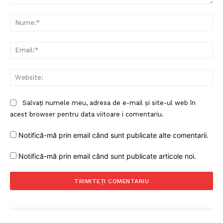
Comentariu:
Nu
Ema
Web
Salvați numele meu, adresa de e-mail și site-ul web în
Un proiect
acest browser pentru data viitoare i comentariu.
FREEDOM HOUSE ROMÂNIA
Notifică-mă prin email când sunt publicate alte comentarii.
Notifică-mă prin email când sunt publicate articole noi.
PRESShub
Despre noi / Echipa
Proiecte editoriale