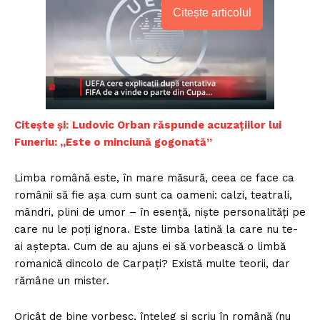
Citește articolul
Citește și:
Ludovic Orban răspunde acuzațiilor lui
Funeriu: „Este o minciună gogonată”
Limba română este, în mare măsură, ceea ce face ca
românii să fie așa cum sunt ca oameni: calzi, teatrali,
mândri, plini de umor – în esență, niște personalități pe
care nu le poți ignora. Este limba latină la care nu te-
ai aștepta. Cum de au ajuns ei să vorbească o limbă
romanică dincolo de Carpați? Există multe teorii, dar
rămâne un mister.
Oricât de bine vorbesc, înțeleg și scriu în română (nu