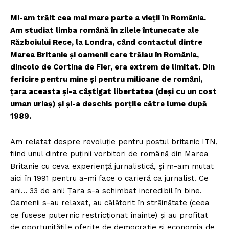
Mi-am trăit cea mai mare parte a vieții în România.
Am studiat limba română în zilele întunecate ale
Războiului Rece, la Londra, când contactul dintre
Marea Britanie și oamenii care trăiau în România,
dincolo de Cortina de Fier, era extrem de limitat. Din
fericire pentru mine și pentru milioane de români,
țara aceasta și-a câștigat libertatea (deși cu un cost
uman uriaș) și și-a deschis porțile către lume după
1989.
Am relatat despre revoluție pentru postul britanic ITN,
fiind unul dintre puținii vorbitori de română din Marea
Britanie cu ceva experiență jurnalistică, și m-am mutat
aici în 1991 pentru a-mi face o carieră ca jurnalist. Ce
ani… 33 de ani! Țara s-a schimbat incredibil în bine.
Oamenii s-au relaxat, au călătorit în străinătate (ceea
ce fusese puternic restricționat înainte) și au profitat
de oportunitățile oferite de democrație și economia de