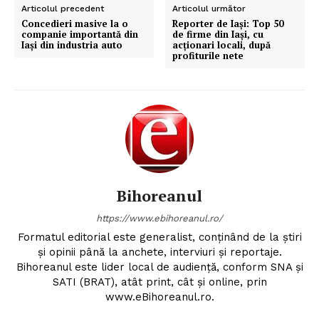
Articolul precedent
Articolul următor
Concedieri masive la o
Reporter de Iași: Top 50
companie importantă din
de firme din Iași, cu
Iași din industria auto
acționari locali, după
profiturile nete
Bihoreanul
https://www.ebihoreanul.ro/
Formatul editorial este generalist, conţinând de la ştiri
şi opinii până la anchete, interviuri şi reportaje.
Bihoreanul este lider local de audienţă, conform SNA şi
SATI (BRAT), atât print, cât şi online, prin
www.eBihoreanul.ro.