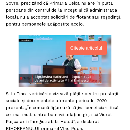
Șovre, precizând că Primăria Ceica nu are în plată
persoane din centrul de la Incești și că administrația
locală nu a acceptat solicitări de flotant sau reședință
pentru persoanele adăpostite acolo.
Citește articolul
Şi la Tinca verificările vizează plățile pentru prestații
sociale și documentele aferente perioadei 2020 –
prezent. „În comună figurează câțiva beneficiari, însă
cei mai mulți dintre bolnavii aflați în grija lui Viorel
Pașca ar fi înregistrați la Holod”, a declarat
BIHOREANULUI primarul Vlad Popa.