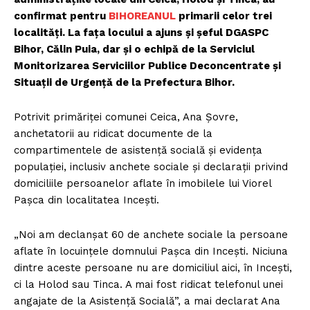
confirmat pentru
BIHOREANUL
primarii celor trei
localităţi. La faţa locului a ajuns şi şeful DGASPC
Bihor, Călin Puia, dar şi o echipă de la Serviciul
Monitorizarea Serviciilor Publice Deconcentrate şi
Situații de Urgență de la Prefectura Bihor.
Potrivit primăriței comunei Ceica, Ana Șovre,
anchetatorii au ridicat documente de la
compartimentele de asistență socială și evidența
populației, inclusiv anchete sociale și declarații privind
domiciliile persoanelor aflate în imobilele lui Viorel
Pașca din localitatea Inceşti.
„Noi am declanșat 60 de anchete sociale la persoane
aflate în locuințele domnului Pașca din Incești. Niciuna
dintre aceste persoane nu are domiciliul aici, în Incești,
ci la Holod sau Tinca. A mai fost ridicat telefonul unei
angajate de la Asistență Socială”, a mai declarat Ana