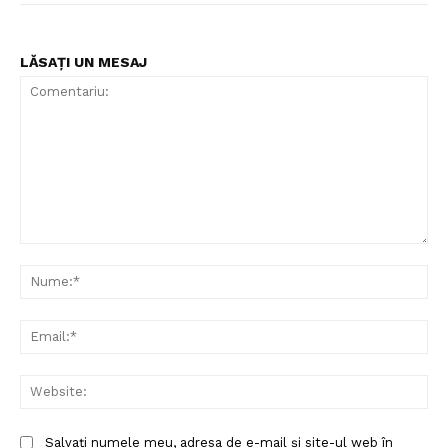
LĂSAȚI UN MESAJ
Comentariu:
Nu
Ema
Web
Salvați numele meu, adresa de e-mail și site-ul web în