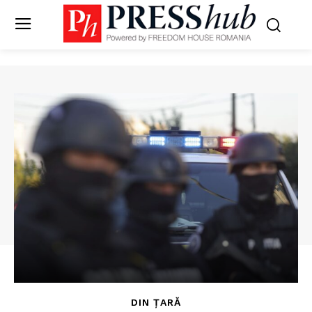
DIN ȚARĂ