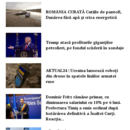
ROMÂNIA CURATĂ Cutiile de pantofi,
PRESShub
Dunărea fără apă și criza energetică
Despre noi / Echipa
Proiecte editoriale
Trump atacă profiturile giganților
Rețea
petrolieri, pe fondul scăderii în sondaje
Contact
AKTUAL24 | Ucraina lansează roboți
din drone în spatele liniilor armatei
ruse
Dominic Fritz rămâne primar, cu
diminuarea salariului cu 10% pe 6 luni.
Prefectura Timiș a emis ordinul după
hotărârea definitivă a Înaltei Curți.
Reacția...