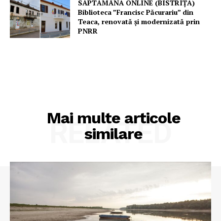
SĂPTĂMÂNA ONLINE (BISTRIȚA)
Biblioteca ”Francisc Păcurariu” din
Teaca, renovată și modernizată prin
PNRR
Mai multe articole
RELATED
similare