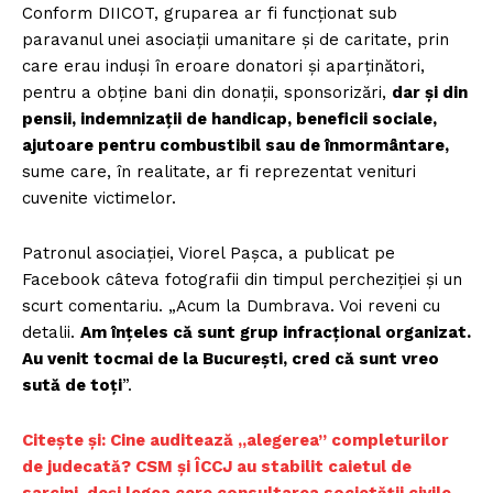
Conform DIICOT, gruparea ar fi funcționat sub
paravanul unei asociații umanitare și de caritate, prin
care erau induși în eroare donatori și aparținători,
pentru a obține bani din donații, sponsorizări,
dar și din
pensii, indemnizații de handicap, beneficii sociale,
ajutoare pentru combustibil sau de înmormântare,
sume care, în realitate, ar fi reprezentat venituri
cuvenite victimelor.
Patronul asociației, Viorel Pașca, a publicat pe
Facebook câteva fotografii din timpul percheziției și un
scurt comentariu. „Acum la Dumbrava. Voi reveni cu
detalii.
Am înțeles că sunt grup infracțional organizat.
Au venit tocmai de la București, cred că sunt vreo
sută de toți
”.
Citește și: Cine auditează „alegerea” completurilor
de judecată? CSM și ÎCCJ au stabilit caietul de