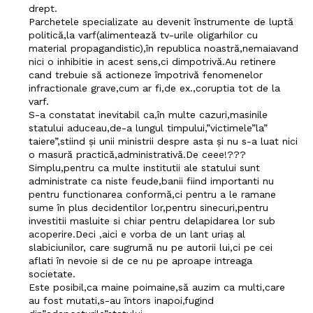
drept.
Parchetele specializate au devenit înstrumente de luptă
politică,la varf(alimentează tv-urile oligarhilor cu
PRESShub
material propagandistic),în republica noastră,nemaiavand
nici o inhibitie in acest sens,ci dimpotrivă.Au retinere
cand trebuie să actioneze împotrivă fenomenelor
Despre noi / Echipa
infractionale grave,cum ar fi,de ex.,coruptia tot de la
varf.
Proiecte editoriale
S-a constatat inevitabil ca,în multe cazuri,masinile
Rețea
statului aduceau,de-a lungul timpului,”victimele”la”
taiere”,stiind și unii ministrii despre asta și nu s-a luat nici
Contact
o masură practică,administrativă.De ceee!???
Simplu,pentru ca multe institutii ale statului sunt
administrate ca niste feude,banii fiind importanti nu
pentru functionarea conformă,ci pentru a le ramane
sume în plus decidentilor lor,pentru sinecuri,pentru
investitii masluite si chiar pentru delapidarea lor sub
acoperire.Deci ,aici e vorba de un lant uriaș al
slabiciunilor, care sugrumă nu pe autorii lui,ci pe cei
aflati în nevoie si de ce nu pe aproape intreaga
societate.
Este posibil,ca maine poimaine,să auzim ca multi,care
au fost mutati,s-au întors inapoi,fugind