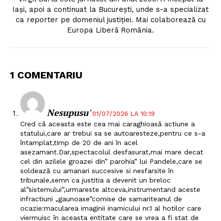
Iași, apoi a continuat la București, unde s-a specializat
ca reporter pe domeniul justiției. Mai colaborează cu
Europa Liberă România.
1 COMENTARIU
Nesupusu'
01/07/2026 LA 10:19
Cred că aceasta este cea mai caraghioasă actiune a
statului,care ar trebui sa se autoaresteze,pentru ce s-a
întamplat,timp de 20 de ani în acel
asezamant.Dar,spectacolul desfasurat,mai mare decat
cel din azilele groazei din” parohia” lui Pandele,care se
soldează cu amanari succesive si nesfarsite în
tribunale,semn ca justitia a devenit un breloc
al”sistemului”,urmareste altceva,instrumentand aceste
Un proiect
infractiuni „gaunoase”comise de samariteanul de
FREEDOM HOUSE ROMÂNIA
ocazie:macularea imaginii inamicului nr.1 al hotilor care
viermuisc în aceasta entitate care se vrea a fi stat de