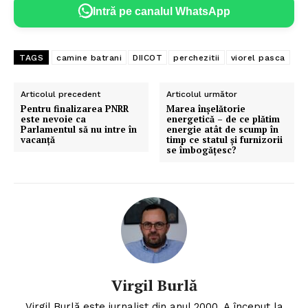
Intră pe canalul WhatsApp
TAGS
camine batrani
DIICOT
perchezitii
viorel pasca
Articolul precedent
Articolul următor
Pentru finalizarea PNRR
Marea înșelătorie
este nevoie ca
energetică – de ce plătim
Parlamentul să nu intre în
energie atât de scump în
vacanță
timp ce statul și furnizorii
se îmbogățesc?
Virgil Burlă
Virgil Burlă este jurnalist din anul 2000. A început la