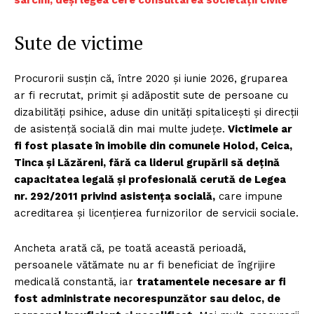
sarcini, deși legea cere consultarea societății civile
Sute de victime
Procurorii susțin că, între 2020 și iunie 2026, gruparea
ar fi recrutat, primit și adăpostit sute de persoane cu
dizabilități psihice, aduse din unități spitalicești și direcții
de asistență socială din mai multe județe.
Victimele ar
fi fost plasate în imobile din comunele Holod, Ceica,
Tinca și Lăzăreni, fără ca liderul grupării să dețină
capacitatea legală și profesională cerută de Legea
nr. 292/2011 privind asistența socială,
care impune
acreditarea și licențierea furnizorilor de servicii sociale.
Ancheta arată că, pe toată această perioadă,
persoanele vătămate nu ar fi beneficiat de îngrijire
medicală constantă, iar
tratamentele necesare ar fi
fost administrate necorespunzător sau deloc, de