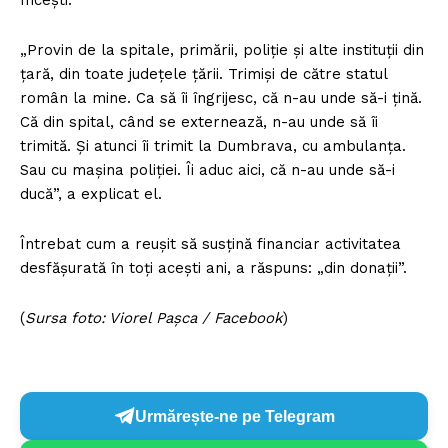
Inceşti.
„Provin de la spitale, primării, poliţie şi alte instituţii din
ţară, din toate judeţele ţării. Trimişi de către statul
român la mine. Ca să îi îngrijesc, că n-au unde să-i ţină.
Că din spital, când se externează, n-au unde să îi
trimită. Şi atunci îi trimit la Dumbrava, cu ambulanţa.
Sau cu maşina poliţiei. Îi aduc aici, că n-au unde să-i
ducă”, a explicat el.
Întrebat cum a reuşit să susţină financiar activitatea
desfăşurată în toţi aceşti ani, a răspuns: „din donaţii”.
(
Sursa foto: Viorel Pașca / Facebook
)
Urmărește-ne pe Telegram