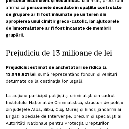
personal insuficient și necalificat.
Mai mult, procurorii
afirmă că
persoanele decedate în spațiile controlate
de grupare ar fi fost înhumate pe un teren din
apropierea unui cimitir greco-catolic, iar ajutoarele
de înmormântare ar fi fost încasate de membrii
grupării.
Prejudiciu de 13 milioane de lei
Prejudiciul estimat de anchetatori se ridică la
13.048.821 lei
, sumă reprezentând fonduri și venituri
deturnate de la destinația lor legală.
La acțiune participă polițiști și criminaliști din cadrul
Institutului Național de Criminalistică, structuri de poliție
din județele Alba, Sibiu, Cluj, Mureș și Bihor, jandarmi ai
Brigăzii Speciale de Intervenție, precum și specialiști ai
Autorității Naționale pentru Protecția Drepturilor