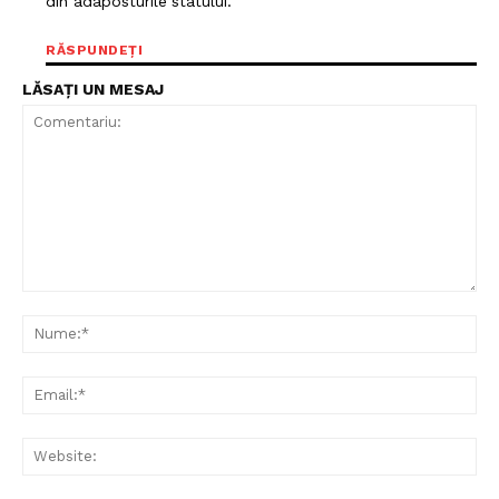
din”adaposturile”statului.
RĂSPUNDEȚI
LĂSAȚI UN MESAJ
Comentariu:
Nu
Ema
Web