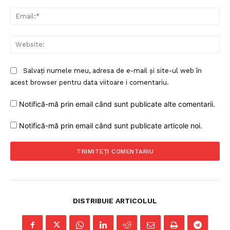
Ema
Web
Salvați numele meu, adresa de e-mail și site-ul web în
acest browser pentru data viitoare i comentariu.
Notifică-mă prin email când sunt publicate alte comentarii.
Un proiect
Notifică-mă prin email când sunt publicate articole noi.
FREEDOM HOUSE ROMÂNIA
PRESShub
DISTRIBUIE ARTICOLUL
Despre noi / Echipa
Proiecte editoriale