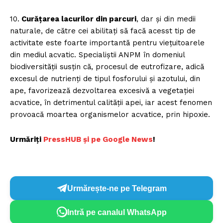
10.
Curățarea lacurilor din parcuri
, dar și din medii
naturale, de către cei abilitați să facă acesst tip de
activitate este foarte importantă pentru viețuitoarele
din mediul acvatic. Specialiștii ANPM în domeniul
biodiversității susțin că, procesul de eutrofizare, adică
excesul de nutrienți de tipul fosforului și azotului, din
ape, favorizează dezvoltarea excesivă a vegetației
acvatice, în detrimentul calității apei, iar acest fenomen
provoacă moartea organismelor acvatice, prin hipoxie.
Urmăriți
P
ressHUB și pe Google News
!
Urmărește-ne pe Telegram
Intră pe canalul WhatsApp