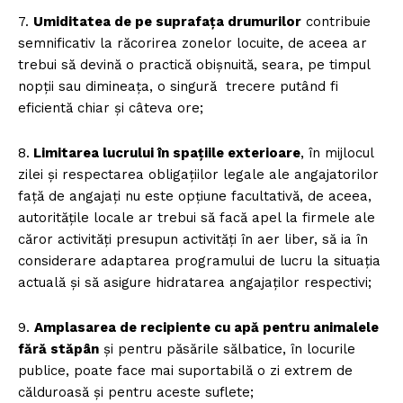
7.
Umiditatea de pe suprafața drumurilor
contribuie
semnificativ la răcorirea zonelor locuite, de aceea ar
trebui să devină o practică obișnuită, seara, pe timpul
nopții sau dimineața, o singură trecere putând fi
eficientă chiar și câteva ore;
8.
Limitarea lucrului în spațiile exterioare
, în mijlocul
zilei și respectarea obligațiilor legale ale angajatorilor
față de angajați nu este opțiune facultativă, de aceea,
autoritățile locale ar trebui să facă apel la firmele ale
căror activități presupun activități în aer liber, să ia în
considerare adaptarea programului de lucru la situația
actuală și să asigure hidratarea angajaților respectivi;
9.
Amplasarea de recipiente cu apă pentru animalele
fără stăpân
și pentru păsările sălbatice, în locurile
publice, poate face mai suportabilă o zi extrem de
călduroasă și pentru aceste suflete;