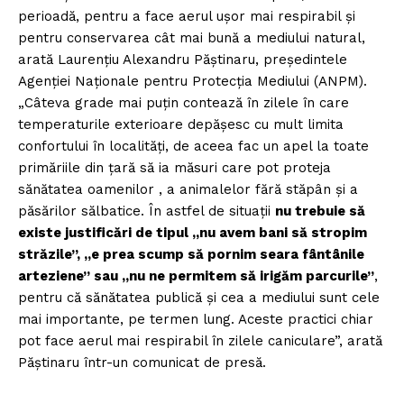
perioadă, pentru a face aerul ușor mai respirabil și
pentru conservarea cât mai bună a mediului natural,
arată Laurențiu Alexandru Păștinaru, președintele
Agenției Naționale pentru Protecția Mediului (ANPM).
„Câteva grade mai puțin contează în zilele în care
temperaturile exterioare depășesc cu mult limita
confortului în localități, de aceea fac un apel la toate
primăriile din țară să ia măsuri care pot proteja
sănătatea oamenilor , a animalelor fără stăpân și a
păsărilor sălbatice. În astfel de situații
nu trebuie să
existe justificări de tipul „nu avem bani să stropim
străzile”, „e prea scump să pornim seara fântânile
arteziene” sau „nu ne permitem să irigăm parcurile”
,
pentru că sănătatea publică și cea a mediului sunt cele
mai importante, pe termen lung. Aceste practici chiar
pot face aerul mai respirabil în zilele caniculare”, arată
Păștinaru într-un comunicat de presă.