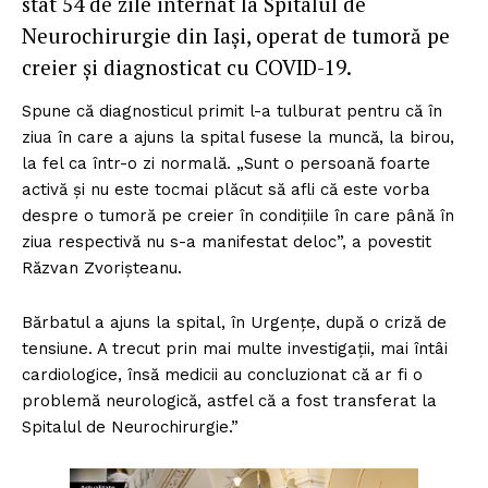
stat 54 de zile internat la Spitalul de
Neurochirurgie din Iași, operat de tumoră pe
creier și diagnosticat cu COVID-19.
Spune că diagnosticul primit l-a tulburat pentru că în
ziua în care a ajuns la spital fusese la muncă, la birou,
la fel ca într-o zi normală. „Sunt o persoană foarte
activă și nu este tocmai plăcut să afli că este vorba
despre o tumoră pe creier în condițiile în care până în
ziua respectivă nu s-a manifestat deloc”, a povestit
Răzvan Zvorișteanu.
Bărbatul a ajuns la spital, în Urgențe, după o criză de
tensiune. A trecut prin mai multe investigații, mai întâi
cardiologice, însă medicii au concluzionat că ar fi o
problemă neurologică, astfel că a fost transferat la
Spitalul de Neurochirurgie.”