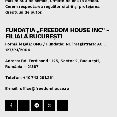
maxim 500 de semne, urmate de link la articol.
Cerem respectarea regulilor citării și protejarea
dreptului de autor.
FUNDAȚIA „FREEDOM HOUSE INC" -
FILIALA BUCUREȘTI
Formă legală: ONG / Fundație; Nr. înregistrare: AOT.
127/PJ/2004
Adresa: Bd. Ferdinand I 125, Sector 2, București,
România – 21387
Telefon: +40.743.291.261
E-mail: office@freedomhouse.ro