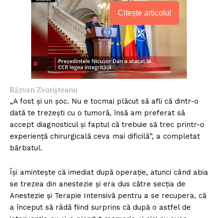
Citește articolul
Răzvan Zvorișteanu
„A fost și un șoc. Nu e tocmai plăcut să afli că dintr-o
dată te trezești cu o tumoră, însă am preferat să
accept diagnosticul și faptul că trebuie să trec printr-o
experiență chirurgicală ceva mai dificilă”, a completat
bărbatul.
Își amintește că imediat după operație, atunci când abia
se trezea din anestezie și era dus către secția de
Anestezie și Terapie Intensivă pentru a se recupera, că
a început să râdă fiind surprins că după o astfel de