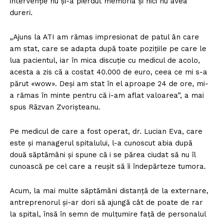
intervenție nu și-a pierdut memoria și nici nu avea
dureri.
„Ajuns la ATI am rămas impresionat de patul ân care
am stat, care se adapta după toate pozițiile pe care le
lua pacientul, iar în mica discuție cu medicul de acolo,
acesta a zis că a costat 40.000 de euro, ceea ce mi s-a
părut «wow». Deși am stat în el aproape 24 de ore, mi-
a rămas în minte pentru că i-am aflat valoarea”, a mai
spus Răzvan Zvorișteanu.
Pe medicul de care a fost operat, dr. Lucian Eva, care
este și managerul spitalului, l-a cunoscut abia după
două săptămâni și spune că i se părea ciudat să nu îl
cunoască pe cel care a reușit să îi îndepărteze tumora.
Acum, la mai multe săptămâni distanță de la externare,
antreprenorul și-ar dori să ajungă cât de poate de rar
la spital, însă în semn de mulțumire față de personalul