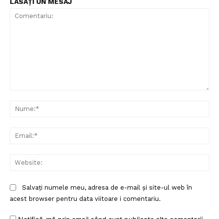
LĂSAȚI UN MESAJ
Comentariu:
Nu
Ema
Web
Salvați numele meu, adresa de e-mail și site-ul web în
acest browser pentru data viitoare i comentariu.