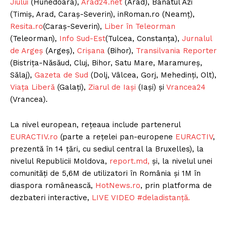
Jiului
(Hunedoara),
Arad24.net
(Arad), Banatul Azi
(Timiș, Arad, Caraș-Severin), inRoman.ro (Neamț),
Resita.ro
(Caraș-Severin),
Liber în Teleorman
(Teleorman),
Info Sud-Est
(Tulcea, Constanța),
Jurnalul
de Argeș
(Argeș),
Crișana
(Bihor),
Transilvania Reporter
(Bistrița-Năsăud, Cluj, Bihor, Satu Mare, Maramureș,
Sălaj),
Gazeta de Sud
(Dolj, Vâlcea, Gorj, Mehedinți, Olt),
Viața Liberă
(Galați),
Ziarul de Iași
(Iași) și
Vrancea24
(Vrancea).
La nivel european, rețeaua include partenerul
EURACTIV.ro
(parte a rețelei pan-europene
EURACTIV
,
prezentă în 14 țări, cu sediul central la Bruxelles), la
nivelul Republicii Moldova,
report.md,
și, la nivelul unei
comunități de 5,6M de utilizatori în România și 1M în
diaspora românească,
HotNews.ro
, prin platforma de
dezbateri interactive,
LIVE VIDEO #deladistanță.