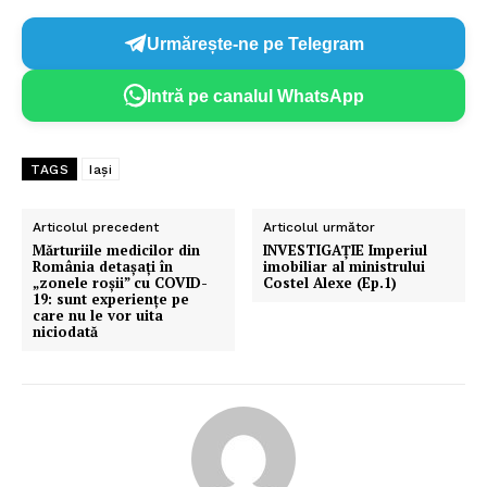
Urmărește-ne pe Telegram
Intră pe canalul WhatsApp
TAGS
Iași
Articolul precedent
Articolul următor
Mărturiile medicilor din
INVESTIGAȚIE Imperiul
România detașați în
imobiliar al ministrului
„zonele roșii” cu COVID-
Costel Alexe (Ep.1)
19: sunt experiențe pe
care nu le vor uita
niciodată