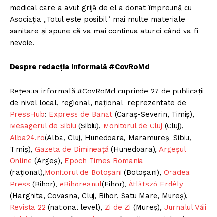
medical care a avut grijă de el a donat împreună cu
Asociația „Totul este posibil” mai multe materiale
sanitare și spune că va mai continua atunci când va fi
nevoie.
Despre redacția informală #CovRoMd
Rețeaua informală #CovRoMd cuprinde 27 de publicații
de nivel local, regional, național, reprezentate de
PressHub
:
Express de Banat
(Caraș-Severin, Timiș),
Mesagerul de Sibiu
(Sibiu),
Monitorul de Cluj
(Cluj),
Alba24.ro
(Alba, Cluj, Hunedoara, Maramureș, Sibiu,
Timiș),
Gazeta de Dimineață
(Hunedoara),
Argeșul
Online
(Argeș),
Epoch Times Romania
(național),
Monitorul de Botoșani
(Botoșani),
Oradea
Press
(Bihor),
eBihoreanul
(Bihor),
Átlátszó Erdély
(Harghita, Covasna, Cluj, Bihor, Satu Mare, Mureș),
Revista 22
(national level),
Zi de Zi
(Mureș),
Jurnalul Văii