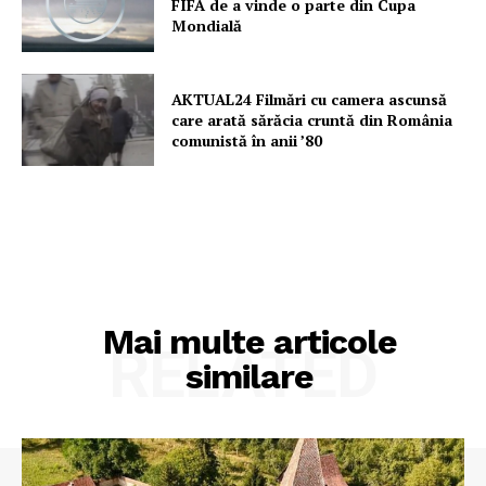
FIFA de a vinde o parte din Cupa
Mondială
AKTUAL24 Filmări cu camera ascunsă
care arată sărăcia cruntă din România
comunistă în anii ’80
Mai multe articole
RELATED
similare