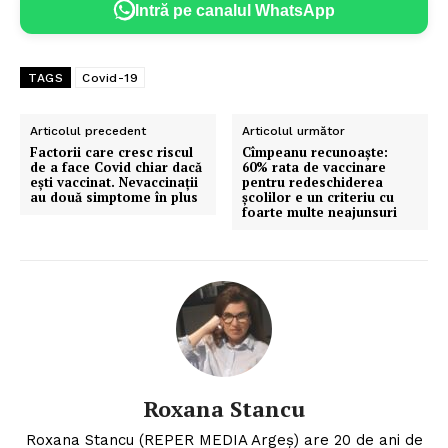
Intră pe canalul WhatsApp
TAGS
Covid-19
Articolul precedent
Articolul următor
Factorii care cresc riscul
Cîmpeanu recunoaşte:
de a face Covid chiar dacă
60% rata de vaccinare
eşti vaccinat. Nevaccinaţii
pentru redeschiderea
au două simptome în plus
şcolilor e un criteriu cu
foarte multe neajunsuri
Roxana Stancu
Roxana Stancu (REPER MEDIA Argeş) are 20 de ani de