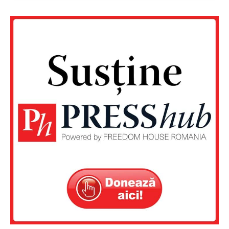
PRESShub
Despre noi / Echipa
Proiecte editoriale
Rețea
Contact