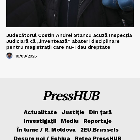
Judecătorul Costin Andrei Stancu acuză Inspecția
Judiciară că „inventează” abateri disciplinare
pentru magistrații care nu-i dau dreptate
10/08/2026
PressHUB
Actualitate
Justiție
Din țară
Investigații
Mediu
Reportaje
În lume / R. Moldova
2EU.Brussels
Despre noi / Echipa
Rețea PressHUB