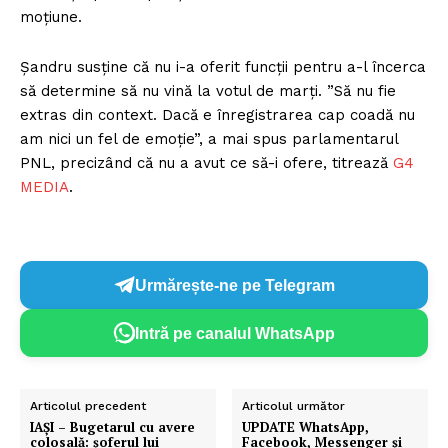
moțiune.
Șandru susține că nu i-a oferit funcții pentru a-l încerca
să determine să nu vină la votul de marți. ”Să nu fie
extras din context. Dacă e înregistrarea cap coadă nu
am nici un fel de emoție”, a mai spus parlamentarul
PNL, precizând că nu a avut ce să-i ofere, titrează
G4
MEDIA
.
Urmărește-ne pe Telegram
Intră pe canalul WhatsApp
Articolul precedent
Articolul următor
IAȘI – Bugetarul cu avere
UPDATE WhatsApp,
colosală: șoferul lui
Facebook, Messenger și