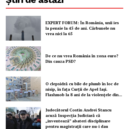
PRESShub
EXPERT FORUM: În România, unii ies
la pensie la 45 de ani. Cărbunele nu
vrea nici la 65
Despre noi / Echipa
Proiecte editoriale
Rețea
De ce nu vrea România în zona euro?
Contact
Din cauza PSD?
O clepsidră cu bile de plumb în loc de
nisip, în fața Curții de Apel Iași.
Flashmob la 8 ani de la violențele din...
Judecătorul Costin Andrei Stancu
acuză Inspecția Judiciară că
„inventează” abateri disciplinare
pentru magistrații care nu-i dau