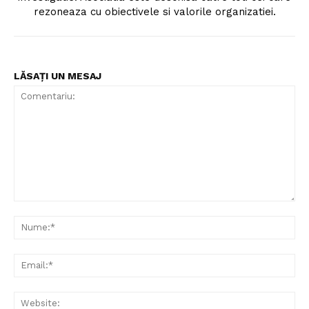
rezoneaza cu obiectivele si valorile organizatiei.
LĂSAȚI UN MESAJ
Comentariu:
Nu
Ema
Web