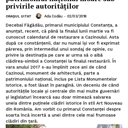
privirile autorităţilor
Ada Codău
-
02/03/2018
ORAȘUL UITAT
Decebal Făgădău, primarul municipiului Constanţa, a
anunţat, recent, că până la finalul lunii martie va fi
cunoscut calendarul de restaurare a Cazinoului. Asta
după ce constănţenii, dar nu numai îşi vor fi exprimat
părerea, prin intermediul unui sondaj de opinie, cu
privire la destinaţia pe care ar urma să o aibă
clădirea-simbol a Constanţei la finalul restaurării. În
vara anului 2017 s-au împlinit zece ani de când
Cazinoul, monument de arhitectură, parte a
patrimoniului naţional, inclus pe Lista Monumentelor
Istorice, a fost lăsat în paragină. Un deceniu de când
autorităţile locale şi centrale din mai multe guvernări
şi legislaturi încearcă sau doar mimează salvarea
uneia dintre puţinele clădiri istorice în stil Art Nouveau
din România. Am vorbit cu primarul Constanţei despre
soarta încă incertă a unei dintre cele mai frumoase
clădiri din ţară.