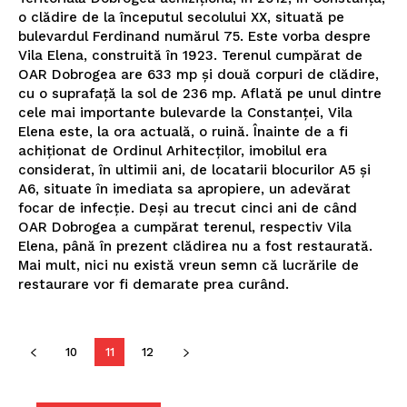
o clădire de la începutul secolului XX, situată pe
Despre noi / Echipa
bulevardul Ferdinand numărul 75. Este vorba despre
Proiecte editoriale
Vila Elena, construită în 1923. Terenul cumpărat de
Rețea
OAR Dobrogea are 633 mp şi două corpuri de clădire,
cu o suprafaţă la sol de 236 mp. Aflată pe unul dintre
Contact
cele mai importante bulevarde la Constanţei, Vila
Elena este, la ora actuală, o ruină. Înainte de a fi
achiţionat de Ordinul Arhitecţilor, imobilul era
considerat, în ultimii ani, de locatarii blocurilor A5 şi
A6, situate în imediata sa apropiere, un adevărat
focar de infecţie. Deşi au trecut cinci ani de când
OAR Dobrogea a cumpărat terenul, respectiv Vila
Elena, până în prezent clădirea nu a fost restaurată.
Mai mult, nici nu există vreun semn că lucrările de
restaurare vor fi demarate prea curând.
10
11
12