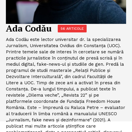
Ada Codău
56 ARTICOLE
Ada Codău este lector universitar dr. la specializarea
Jurnalism, Universitatea Ovidius din Constanța (UOC).
Printre temele sale de interes în cercetare se numără
practicile jurnalistice în conținutul de presă scrisă și în
mediul digital, fake-news-ul și studiile de gen. Predă la
programul de studii masterale „Relații Publice și
Dezvoltare Interculturală", din cadrul Facultății de
Litere a UOC. Timp de zece ani a activat în presa din
Constanţa. De-a lungul timpului, a publicat texte în
revistele „Dilema veche”, „Revista 22” și pe
platformele coordonate de Fundația Freedom House
România. Este – împreună cu Raluca Petre – evaluator
al traducerii în limba română a manualului UNESCO
„Jurnalism, fake news și dezinformare” (2021). A
publicat mai multe articole ştiinţifice care