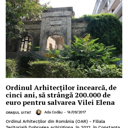
Un proiect
Ordinul Arhitecţilor încearcă, de
FREEDOM HOUSE ROMÂNIA
cinci ani, să strângă 200.000 de
euro pentru salvarea Vilei Elena
Ada Codău
-
14/09/2017
ORAȘUL UITAT
PRESShub
Ordinul Arhitecţilor din România (OAR) - Filiala
Teritorială Dobrogea achiziţiona, în 2012, în Constanţa,