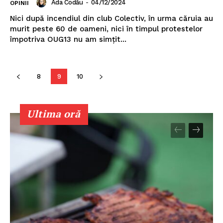
Ada Codău
-
04/12/2024
OPINII
Nici după incendiul din club Colectiv, în urma căruia au
murit peste 60 de oameni, nici în timpul protestelor
PRESShub
împotriva OUG13 nu am simţit...
Despre noi / Echipa
8
9
10
Proiecte editoriale
Rețea
Contact
Ultima oră