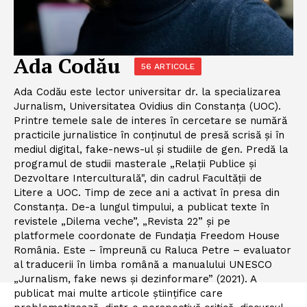
Ada Codău
56 ARTICOLE
Ada Codău este lector universitar dr. la specializarea
Jurnalism, Universitatea Ovidius din Constanța (UOC).
Printre temele sale de interes în cercetare se numără
practicile jurnalistice în conținutul de presă scrisă și în
mediul digital, fake-news-ul și studiile de gen. Predă la
programul de studii masterale „Relații Publice și
Dezvoltare Interculturală", din cadrul Facultății de
Litere a UOC. Timp de zece ani a activat în presa din
Constanţa. De-a lungul timpului, a publicat texte în
revistele „Dilema veche”, „Revista 22” și pe
platformele coordonate de Fundația Freedom House
România. Este – împreună cu Raluca Petre – evaluator
al traducerii în limba română a manualului UNESCO
„Jurnalism, fake news și dezinformare” (2021). A
publicat mai multe articole ştiinţifice care