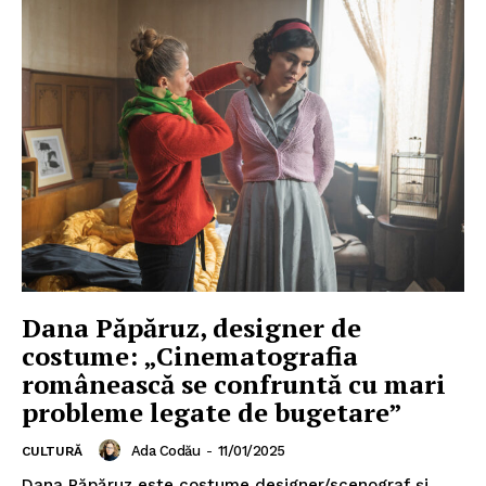
Dana Păpăruz, designer de
costume: „Cinematografia
românească se confruntă cu mari
probleme legate de bugetare”
Ada Codău
-
11/01/2025
CULTURĂ
Dana Păpăruz este costume designer/scenograf şi