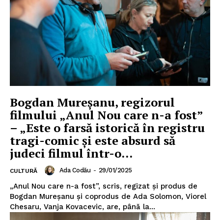
Bogdan Mureşanu, regizorul
filmului „Anul Nou care n-a fost”
– „Este o farsă istorică în registru
tragi-comic şi este absurd să
judeci filmul într-o...
Ada Codău
-
29/01/2025
CULTURĂ
„Anul Nou care n-a fost”, scris, regizat şi produs de
Bogdan Mureşanu şi coprodus de Ada Solomon, Viorel
Chesaru, Vanja Kovacevic, are, până la...