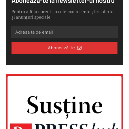
Abonează-te la newsletter-ul nostru
Pentru a fi la curent cu cele mai recente știri, oferte
și anunțuri speciale.
Abonează-te