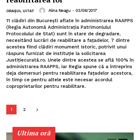
Alina Neagu
-
03/08/2017
ORAȘUL UITAT
11 clădiri din București aflate în administrarea RAAPPS
(Regia Autonomă Administrația Patrimoniului
Protocolului de Stat) sunt în stare de degradare,
necesitând lucrări de reabilitare a fațadelor, 7 dintre
acestea fiind clădiri monument istoric, potrivit unui
răspuns furnizat de instituție la solicitarea
Justițiecurată.ro. Unele dintre acestea se află 100% în
administrarea RAAPPS, iar Regia spune că a întreprins
deja demersuri pentru reabilitarea fațadelor acestora,
în timp ce pentru altele este necesar acordul
Un proiect
coproprietarilor pentru reabilitare.
FREEDOM HOUSE ROMÂNIA
1
2
PRESShub
Ultima oră