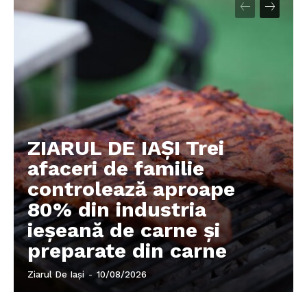
Despre noi / Echipa
Proiecte editoriale
Rețea
Contact
ZIARUL DE IAȘI Trei
afaceri de familie
controlează aproape
80% din industria
ieșeană de carne și
preparate din carne
Ziarul De Iași
-
10/08/2026