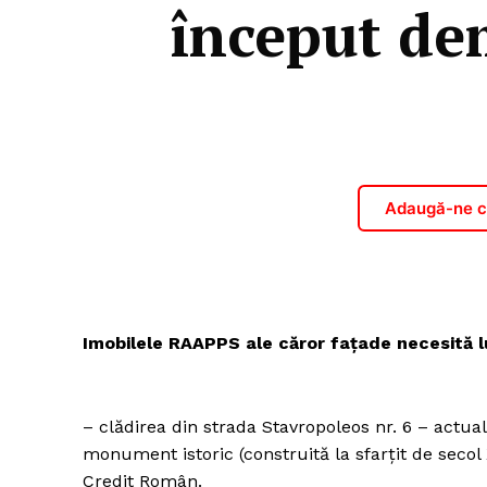
început dem
Adaugă-ne ca
Imobilele RAAPPS ale căror fațade necesită l
– clădirea din strada Stavropoleos nr. 6 – actual
monument istoric (construită la sfarțit de secol 
Credit Român.