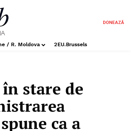
DONEAZĂ
me / R. Moldova
2EU.Brussels
în stare de
nistrarea
 spune ca a