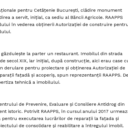
Proiecte editoriale
aţionale pentru Cetăţenie București, clădire monument
Rețea
irea a servit, inițial, ca sediu al Băncii Agricole. RAAPPS
Contact
ului în vederea obținerii Autorizației de construire pentr
iect
lului.
 HOUSE
NIA
 găzduiește la parter un restaurant. Imobilul din strada
e secol XIX, iar inițial, după construcție, aici erau case c
în derulare pentru proiectare și obținerea Autorizației de
eparații fațadă și acoperiș, spun reprezentanții RAAPPS. D
ertiza tehnică a imobilului.
trului de Prevenire, Evaluare și Consiliere Antidrog din
ent istoric. Potrivit RAAPPS, în cursul anului 2017 urmeaz
pentru executarea lucrărilor de reparații la fațada și
ectului de consolidare și reabilitare a întregului imobil.