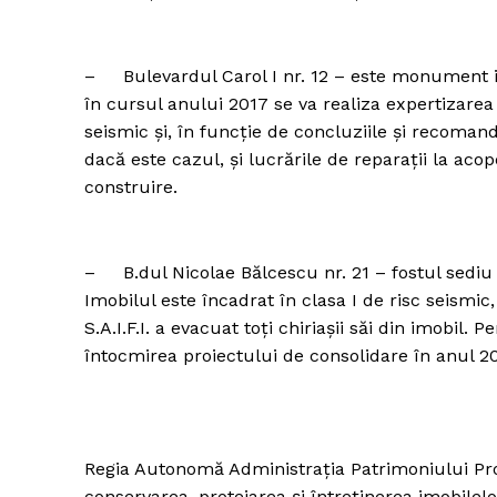
– Bulevardul Carol I nr. 12 – este monument ist
în cursul anului 2017 se va realiza expertizarea
seismic și, în funcție de concluziile și recomand
dacă este cazul, și lucrările de reparații la aco
construire.
– B.dul Nicolae Bălcescu nr. 21 – fostul sediu 
Imobilul este încadrat în clasa I de risc seismi
S.A.I.F.I. a evacuat toți chiriașii săi din imobil
întocmirea proiectului de consolidare în anul 20
Regia Autonomă Administrația Patrimoniului Prot
conservarea, protejarea și întreținerea imobilelo