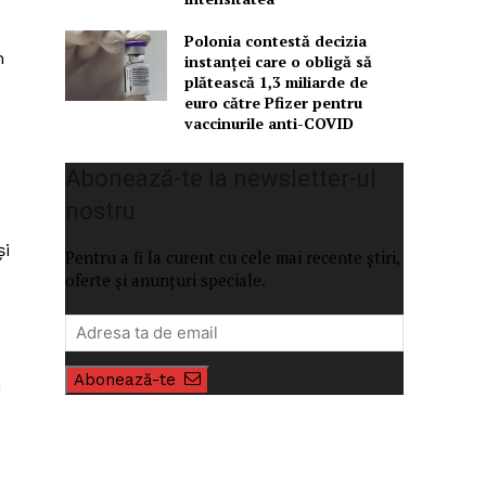
Polonia contestă decizia
n
instanței care o obligă să
plătească 1,3 miliarde de
euro către Pfizer pentru
vaccinurile anti-COVID
Abonează-te la newsletter-ul
nostru
și
Pentru a fi la curent cu cele mai recente știri,
oferte și anunțuri speciale.
Abonează-te
i