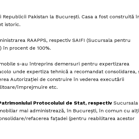
epublicii Pakistan la București. Casa a fost construită î
 istoric.
dministrarea RAAPPS, respectiv SAIFI (Sucursala pentru
r) în procent de 100%.
mobile s-au întreprins demersuri pentru expertizarea
 acolo unde expertiza tehnică a recomandat consolidarea, 
ea Autorizației de construire în vederea executării
elitoare/împrejmuire etc.
Patrimoniului Protocolului de Stat
, respectiv
Sucursala
mobiliar mai administrează, în București, în comun cu alț
PRESShub
consolidare/refacerea fațadei (pentru reabilitarea acestor
Despre noi / Echipa