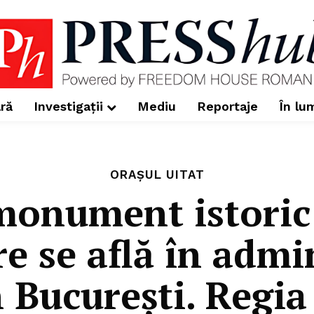
ră
Investigații
Mediu
Reportaje
În lu
ORAȘUL UITAT
 monument istoric 
e se află în admi
București. Regia