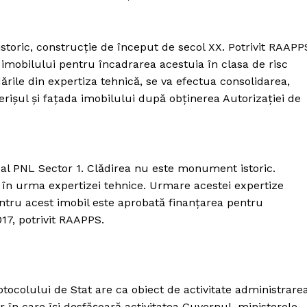
oric, construcție de început de secol XX. Potrivit RAAPP
 imobilului pentru încadrarea acestuia în clasa de risc
ările din expertiza tehnică, se va efectua consolidarea,
perișul și fațada imobilului după obținerea Autorizației de
al PNL Sector 1. Clădirea nu este monument istoric.
c, în urma expertizei tehnice. Urmare acestei expertize
. Pentru acest imobil este aprobată finanțarea pentru
17, potrivit RAAPPS.
ocolului de Stat are ca obiect de activitate administrarea
r în care își desfășoară activitatea Guvernul, ministerele,