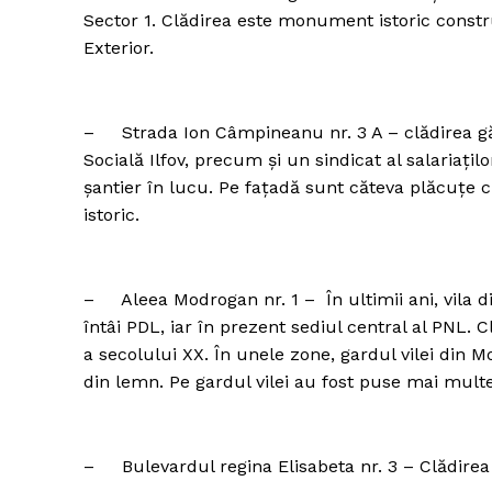
Sector 1. Clădirea este monument istoric constru
Exterior.
– Strada Ion Câmpineanu nr. 3 A – clădirea găz
Socială Ilfov, precum și un sindicat al salariațil
șantier în lucu. Pe fațadă sunt căteva plăcuțe
istoric.
– Aleea Modrogan nr. 1 – În ultimii ani, vila d
întâi PDL, iar în prezent sediul central al PNL.
a secolului XX. În unele zone, gardul vilei din M
din lemn. Pe gardul vilei au fost puse mai multe
– Bulevardul regina Elisabeta nr. 3 – Clădirea