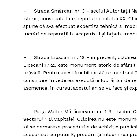
– Strada Smârdan nr. 3 – sediul Autorității N
istoric, construită la începutul secolului XX. Clăd
spune că s-a efectuat expertiza tehnică a imobil
Un pro
lucrări de reparații la acoperișul și fațada imobi
FREEDOM
ROMÂ
– Strada Lipscani nr. 19 – in prezent, clădirea
Lipscani 17-23 este monument istoric de sfârșit d
prăvălii. Pentru acest imobil există un contract 
construire în vederea executării lucrărilor de r
asemenea, în cursul acestui an se va face și exp
– Piața Walter Mărăcineanu nr. 1-3 – sediul Cen
Sectorul 1 al Capitalei. Clădirea nu este monum
să se demareze procedurile de achiziție publică 
acoperișul corpului E, precum și întocmirea proi