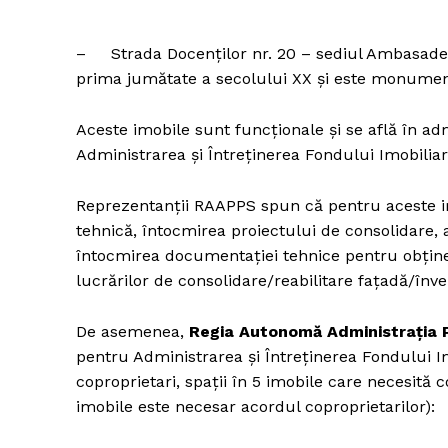
– Strada Docenților nr. 20 – sediul Ambasadei R
prima jumătate a secolului XX și este monument
Aceste imobile sunt funcționale și se află în a
Administrarea și Întreținerea Fondului Imobilia
Reprezentanții RAAPPS spun că pentru aceste i
tehnică, întocmirea proiectului de consolidare,
întocmirea documentației tehnice pentru obținer
lucrărilor de consolidare/reabilitare fațadă/înv
De asemenea,
Regia Autonom
ă Administrația 
pentru Administrarea și Întreținerea Fondului I
coproprietari, spații în 5 imobile care necesită 
imobile este necesar acordul coproprietarilor):