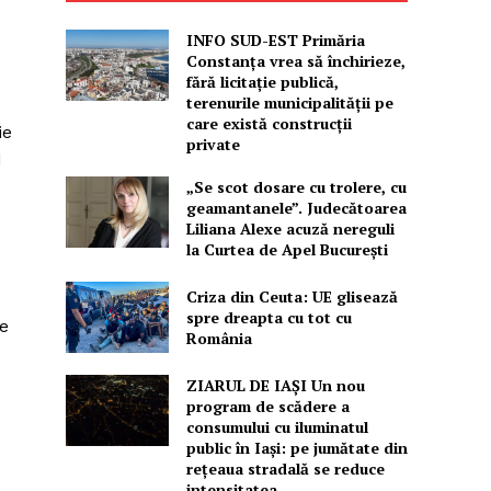
INFO SUD-EST Primăria
Constanța vrea să închirieze,
fără licitație publică,
terenurile municipalității pe
care există construcții
ie
private
d
„Se scot dosare cu trolere, cu
geamantanele”. Judecătoarea
Liliana Alexe acuză nereguli
la Curtea de Apel București
Criza din Ceuta: UE glisează
spre dreapta cu tot cu
te
România
ZIARUL DE IAȘI Un nou
program de scădere a
consumului cu iluminatul
public în Iași: pe jumătate din
rețeaua stradală se reduce
intensitatea