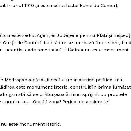
it în anul 1910 și este sediul fostei Bănci de Comerț
duiește sediul Agenției Județene pentru Plăți și Inspecț
or Curții de Conturi. La clădire se lucrează în prezent, fiin
 cu „Atenție, cade tencuiala!” Clădirea nu este monument
in Modrogan a găzduit sediul unor partide politice, mai
 Clădirea este monument istoric, construit în prima jumăta
odrogan stă să se prăbușească, fiind sprijinit cu proptele
 anunțuri cu „Ocoliți zona! Pericol de accidente”.
 nu este monument istoric.