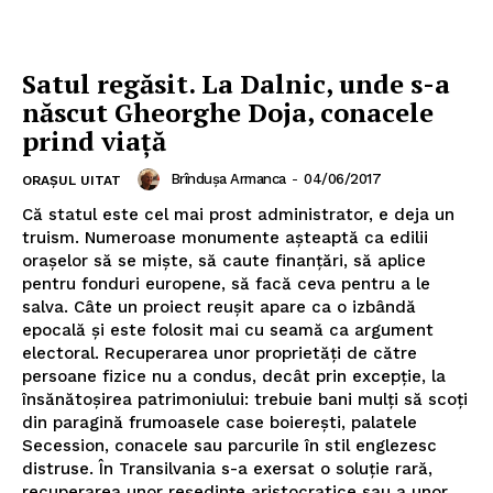
Satul regăsit. La Dalnic, unde s-a
născut Gheorghe Doja, conacele
prind viață
Brîndușa Armanca
-
04/06/2017
ORAȘUL UITAT
Că statul este cel mai prost administrator, e deja un
truism. Numeroase monumente așteaptă ca edilii
orașelor să se miște, să caute finanțări, să aplice
pentru fonduri europene, să facă ceva pentru a le
salva. Câte un proiect reușit apare ca o izbândă
epocală și este folosit mai cu seamă ca argument
electoral. Recuperarea unor proprietăți de către
persoane fizice nu a condus, decât prin excepție, la
însănătoșirea patrimoniului: trebuie bani mulți să scoți
din paragină frumoasele case boierești, palatele
Secession, conacele sau parcurile în stil englezesc
distruse. În Transilvania s-a exersat o soluție rară,
recuperarea unor reședințe aristocratice sau a unor