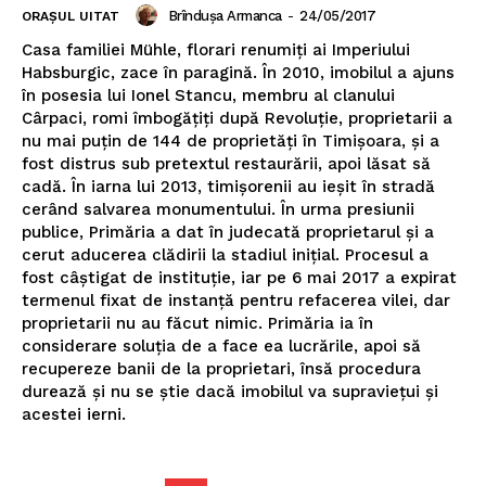
Brîndușa Armanca
-
24/05/2017
ORAȘUL UITAT
Casa familiei Mühle, florari renumiți ai Imperiului
Habsburgic, zace în paragină. În 2010, imobilul a ajuns
în posesia lui Ionel Stancu, membru al clanului
Cârpaci, romi îmbogățiți după Revoluție, proprietarii a
nu mai puțin de 144 de proprietăți în Timișoara, și a
fost distrus sub pretextul restaurării, apoi lăsat să
cadă. În iarna lui 2013, timișorenii au ieșit în stradă
cerând salvarea monumentului. În urma presiunii
publice, Primăria a dat în judecată proprietarul și a
cerut aducerea clădirii la stadiul inițial. Procesul a
fost câștigat de instituție, iar pe 6 mai 2017 a expirat
termenul fixat de instanță pentru refacerea vilei, dar
proprietarii nu au făcut nimic. Primăria ia în
considerare soluția de a face ea lucrările, apoi să
recupereze banii de la proprietari, însă procedura
durează și nu se știe dacă imobilul va supraviețui și
acestei ierni.