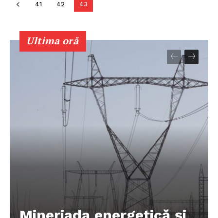
41
42
43
Ultima oră
Un proiect
FREEDOM HOUSE ROMÂNIA
Mineriada energetică și