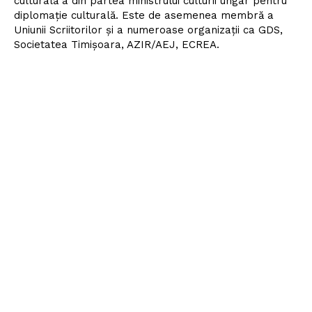
culturală a din partea ministrului culturii ungar pentru
diplomație culturală. Este de asemenea membră a
Uniunii Scriitorilor și a numeroase organizații ca GDS,
Societatea Timișoara, AZIR/AEJ, ECREA.