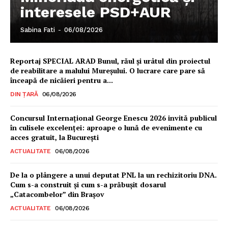
interesele PSD+AUR
PRESShub
Sabina Fati
-
06/08/2026
Despre noi / Echipa
Reportaj SPECIAL ARAD Bunul, răul și urâtul din proiectul
de reabilitare a malului Mureșului. O lucrare care pare să
Proiecte editoriale
înceapă de nicăieri pentru a...
Rețea
DIN ȚARĂ
06/08/2026
Contact
Concursul Internațional George Enescu 2026 invită publicul
în culisele excelenței: aproape o lună de evenimente cu
acces gratuit, la București
ACTUALITATE
06/08/2026
De la o plângere a unui deputat PNL la un rechizitoriu DNA.
Cum s-a construit și cum s-a prăbușit dosarul
„Catacombelor” din Brașov
ACTUALITATE
06/08/2026