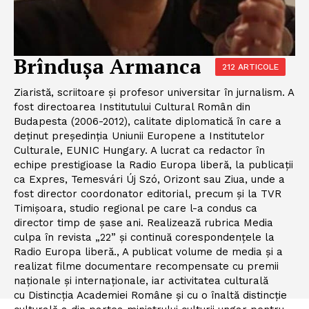
Brîndușa Armanca
212 ARTICOLE
Ziaristă, scriitoare şi profesor universitar în jurnalism. A
fost directoarea Institutului Cultural Român din
Budapesta (2006-2012), calitate diplomatică în care a
deținut președinția Uniunii Europene a Institutelor
Culturale, EUNIC Hungary. A lucrat ca redactor în
echipe prestigioase la Radio Europa liberă, la publicații
ca Expres, Temesvári Új Szó, Orizont sau Ziua, unde a
fost director coordonator editorial, precum și la TVR
Timişoara, studio regional pe care l-a condus ca
director timp de şase ani. Realizează rubrica Media
culpa în revista „22” și continuă corespondențele la
Radio Europa liberă., A publicat volume de media și a
realizat filme documentare recompensate cu premii
naționale și internaționale, iar activitatea culturală
cu Distincția Academiei Române și cu o înaltă distincție