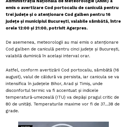
Administraţia Naţională de Meteorologie (ANM) a
emis o avertizare Cod portocaliu de caniculă pentru
trei judeţe şi o atenţionare Cod galben pentru 16
judeţe şi municipiul Bucureşti, valabile sâmbătă, între
orele 12:00 şi 21:00, potrivit Agerpres.
De asemenea, meteorologii au mai emis o atenţionare
Cod galben de caniculă pentru cinci judeţe şi Bucureşti,
valabilă duminică în acelaşi interval orar.
Astfel, conform avertizării Cod portocaliu, sâmbătă (16
august), valul de căldură va persista, iar canicula se va
intensifica în judeţele Bihor, Arad şi Timiş, unde
disconfortul termic va fi accentuat şi indicele
temperatură-umezeală (ITU) va depăşi pragul critic de
80 de unităţi. Temperaturile maxime vor fi de 37…38 de
grade.