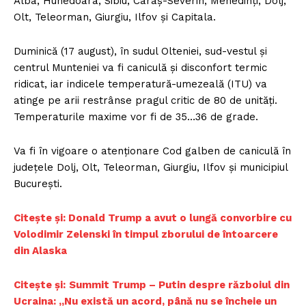
Alba, Hunedoara, Sibiu, Caraş-Severin, Mehedinţi, Dolj,
Olt, Teleorman, Giurgiu, Ilfov şi Capitala.
Duminică (17 august), în sudul Olteniei, sud-vestul şi
centrul Munteniei va fi caniculă şi disconfort termic
ridicat, iar indicele temperatură-umezeală (ITU) va
atinge pe arii restrânse pragul critic de 80 de unităţi.
Temperaturile maxime vor fi de 35…36 de grade.
Va fi în vigoare o atenţionare Cod galben de caniculă în
judeţele Dolj, Olt, Teleorman, Giurgiu, Ilfov şi municipiul
Bucureşti.
Citește și: Donald Trump a avut o lungă convorbire cu
Volodimir Zelenski în timpul zborului de întoarcere
din Alaska
Citește și:
Summit Trump – Putin despre războiul din
Ucraina: „Nu există un acord, până nu se încheie un