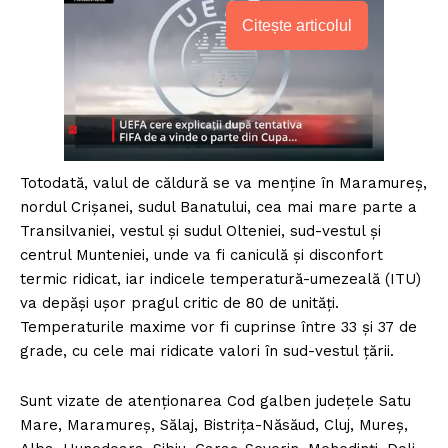
Citește articolul
Totodată, valul de căldură se va menţine în Maramureş,
nordul Crişanei, sudul Banatului, cea mai mare parte a
Transilvaniei, vestul şi sudul Olteniei, sud-vestul şi
centrul Munteniei, unde va fi caniculă şi disconfort
termic ridicat, iar indicele temperatură-umezeală (ITU)
va depăşi uşor pragul critic de 80 de unităţi.
Temperaturile maxime vor fi cuprinse între 33 şi 37 de
grade, cu cele mai ridicate valori în sud-vestul ţării.
Sunt vizate de atenţionarea Cod galben judeţele Satu
Mare, Maramureş, Sălaj, Bistriţa-Năsăud, Cluj, Mureş,