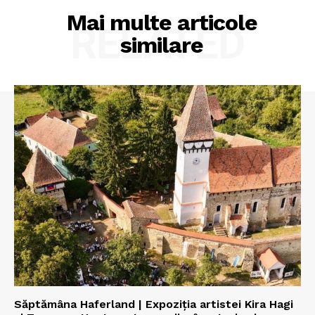
Mai multe articole
RELATED
similare
Săptămâna Haferland | Expoziţia artistei Kira Hagi