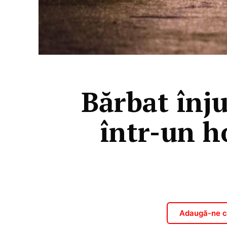
Bărbat înj
într-un h
Adaugă-ne ca