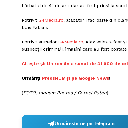
bărbatul de 41 de ani, dar au fost prinşi la scurt 
Potrivit
G
4Media.ro
, atacatorii fac parte din c
Luis Fabian.
Potrivit surselor
G
4Media.ro
, Alex Velea a fost și
suspecții criminali, imagini care au fost postat
C
itește și: Un român a sunat de 31.000 de ori
Urmăriți
P
ressHUB și pe Google News
!
(
FOTO: Inquam Photos / Cornel Putan
)
Urmărește-ne pe Telegram