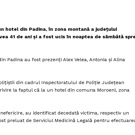
un hotel din Padina, în zona montană a judeţului
vea 41 de ani și a fost ucis în noaptea de sâmbătă spr
in Padina au fost prezenţi Alex Velea, Antonia şi Alina
oliţiştii din cadrul Inspectoratului de Poliţie Judeţean
ivire la faptul că la un hotel din comuna Moroeni, zona
n nefericire, au identificat decedată victima, respectiv un
fost preluat de Serviciul Medicină Legală pentru efectuare