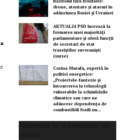
Războiul fără frontiere:
drone, atentate și atacuri în
adâncimea Rusiei și Ucrainei
AKTUAL24 PSD lucrează la
formarea unei majorităţi
parlamentare și oferă funcții
na
de secretari de stat
traseiștilor suveraniști
(surse)
st
Corina Murafa, expertă în
politici energetice:
„Proiectele-fantezie și
întoarcerea la tehnologii
vulnerabile la schimbările
climatice sau care ne
adâncesc dependența de
combustibili fosili nu...
Abonează-te la newsletter-ul
nostru