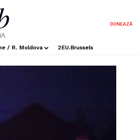
DONEAZĂ
me / R. Moldova
2EU.Brussels