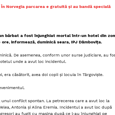
Proiecte editoriale
. În Norvegia p
arcarea e gratuită și au bandă specială
Rețea
Contact
iect
 HOUSE
 un bărbat a fost înjunghiat mortal într-un hotel din zo
NIA
 ore, informează, duminică seara, IPJ Dâmboviţa.
uminică. De asemenea, conform unor surse judiciare, au fo
otelul unde a avut loc incidentul.
, era căsătorit, avea doi copii şi locuia în Târgovişte.
u evenimentul.
l unui conflict spontan. La petrecerea care a avut loc la
elea, Antonia şi Alina Eremia. Incidentul a avut loc după
 agresori au fugit cu maşina după ce l-au înjunghiat pe