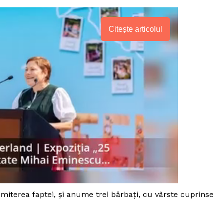
Citește articolul
PRESShub
miterea faptei, şi anume trei bărbaţi, cu vârste cuprinse
Despre noi / Echipa