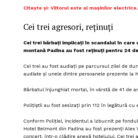
Citește și: Viitorul este al mașinilor electrice
Cei trei agresori, reținuți
Un pro
FREEDOM
Cei trei bărbaţi implicaţi în scandalul în care
ROMÂ
montană Padina au fost reţinuţi pentru 24 de
Cei trei au fost audiaţi pe parcursul zilei de d
audiate şi unele dintre persoanele prezente la h
Bărbatul înjunghiat mortal, în vârstă de 41 de ani
Poliţiştii au fost sesizaţi prin 112 în legătură c
Conform Poliţiei, incidentul a izbucnit pe fondu
Hotel Belmont din Padina au fost prezenţi Alex V
concert, într-o clădire anexă hotelului. Cei trei