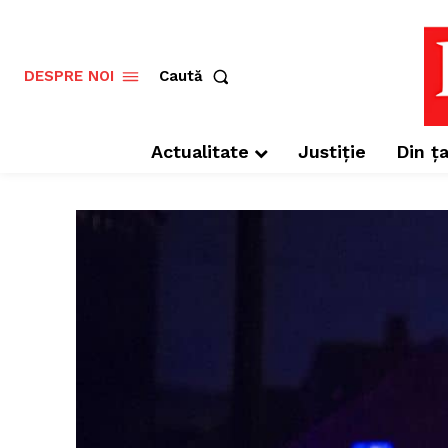
Caută
DESPRE NOI
Actualitate
Justiție
Din ța