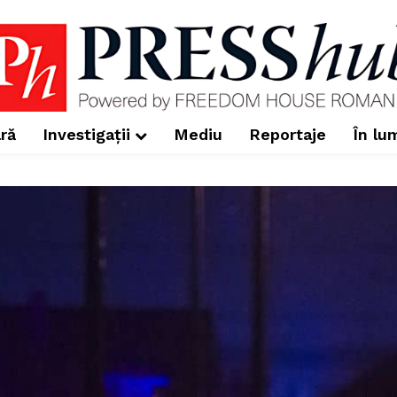
ră
Investigații
Mediu
Reportaje
În lu