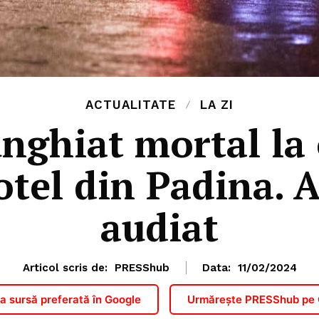
ACTUALITATE
LA ZI
unghiat mortal la 
otel din Padina. A
audiat
Articol scris de:
PRESShub
Data:
11/02/2024
 sursă preferată în Google
Urmărește PRESShub pe