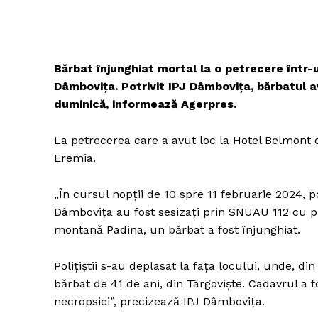
Bărbat înjunghiat mortal la o petrecere într-
Dâmboviţa. Potrivit IPJ Dâmbovița, bărbatul a
duminică, informează Agerpres.
La petrecerea care a avut loc la Hotel Belmont d
Eremia.
„În cursul nopţii de 10 spre 11 februarie 2024, p
Dâmboviţa au fost sesizaţi prin SNUAU 112 cu pr
montană Padina, un bărbat a fost înjunghiat.
Poliţiştii s-au deplasat la faţa locului, unde, di
bărbat de 41 de ani, din Târgovişte. Cadavrul a 
necropsiei”, precizează IPJ Dâmboviţa.