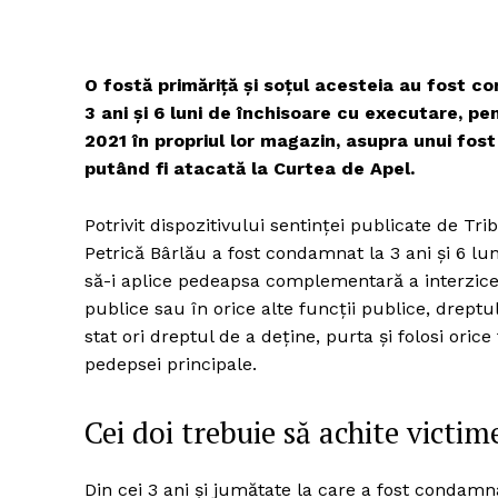
O fostă primăriță și soțul acesteia au fost con
3 ani și 6 luni de închisoare cu executare, p
2021 în propriul lor magazin, asupra unui fos
putând fi atacată la Curtea de Apel.
Potrivit dispozitivului sentinței publicate de Tr
Petrică Bârlău a fost condamnat la 3 ani și 6 lu
să-i aplice pedeapsa complementară a interzicerii
publice sau în orice alte funcții publice, dreptu
stat ori dreptul de a deține, purta și folosi ori
pedepsei principale.
Cei doi trebuie să achite victi
Din cei 3 ani și jumătate la care a fost condamn