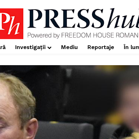
ră
Investigații
Mediu
Reportaje
În lu