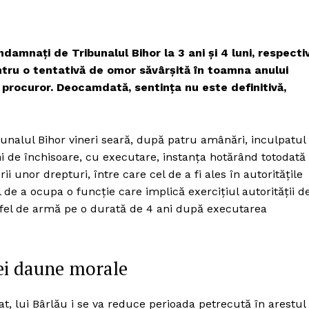
damnați de Tribunalul Bihor la 3 ani și 4 luni, respecti
entru o tentativă de omor săvârșită în toamna anului
t procuror. Deocamdată, sentința nu este definitivă,
ibunalul Bihor vineri seară, după patru amânări, inculpatul
ni de închisoare, cu executare, instanța hotărând totodată
 unor drepturi, între care cel de a fi ales în autoritățile
l de a ocupa o funcție care implică exercițiul autorității d
ce fel de armă pe o durată de 4 ani după executarea
mei daune morale
at, lui Bârlău i se va reduce perioada petrecută în arestul