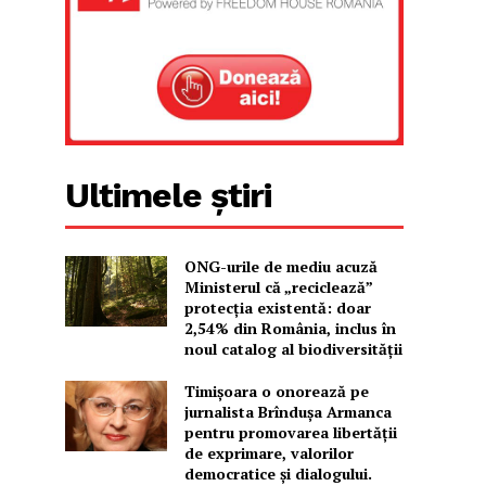
Ultimele știri
ONG-urile de mediu acuză
Ministerul că „reciclează”
protecția existentă: doar
2,54% din România, inclus în
noul catalog al biodiversității
Timișoara o onorează pe
jurnalista Brîndușa Armanca
pentru promovarea libertății
de exprimare, valorilor
democratice și dialogului.