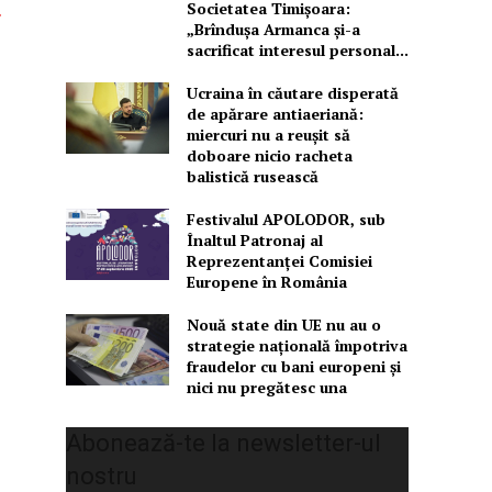
Societatea Timișoara:
r
„Brîndușa Armanca și-a
sacrificat interesul personal...
Ucraina în căutare disperată
de apărare antiaeriană:
miercuri nu a reușit să
doboare nicio racheta
balistică rusească
Festivalul APOLODOR, sub
Înaltul Patronaj al
Reprezentanței Comisiei
Europene în România
Nouă state din UE nu au o
strategie națională împotriva
fraudelor cu bani europeni și
nici nu pregătesc una
Abonează-te la newsletter-ul
nostru