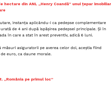
Proiecte editoriale
de hectare din ANL „Henry Coandă” unui țepar imobilia
Rețea
are
Contact
iect
executare, instanța aplicându-i ca pedepse complementare
 HOUSE
 durată de 4 ani după ispășirea pedepsei principale. Și în
NIA
ada în care a stat în arest preventiv, adică 6 luni.
 măsuri asiguratorii pe averea celor doi, aceștia fiind
0 de euro, ca daune morale.
t. „România pe primul loc”