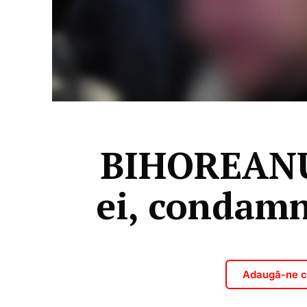
BIHOREANUL 
ei, condamn
Adaugă-ne ca