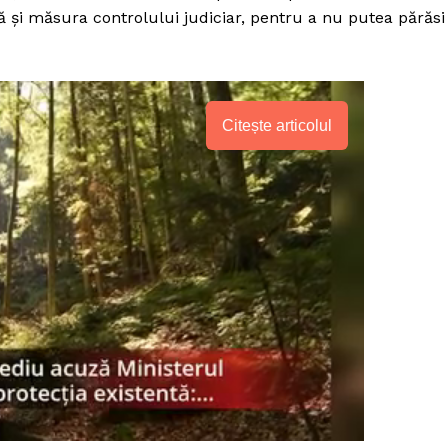
tă și măsura controlului judiciar, pentru a nu putea părăsi
Citește articolul
PRESShub
Despre noi / Echipa