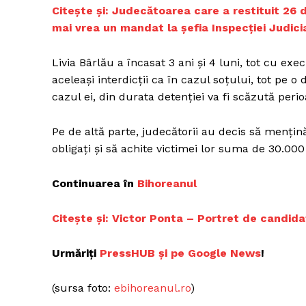
Citește și:
Judecătoarea care a restituit 26 
mai vrea un mandat la șefia Inspecției Judici
Un pro
Livia Bârlău a încasat 3 ani și 4 luni, tot cu 
FREEDOM
aceleași interdicții ca în cazul soțului, tot pe o
ROMÂ
cazul ei, din durata detenției va fi scăzută perio
Pe de altă parte, judecătorii au decis să mențină
obligați și să achite victimei lor suma de 30.00
Continuarea în
Bihoreanul
Citește și:
Victor Ponta – Portret de candida
Urmăriți
PressHUB și pe Google News
!
(sursa foto:
ebihoreanul.ro
)