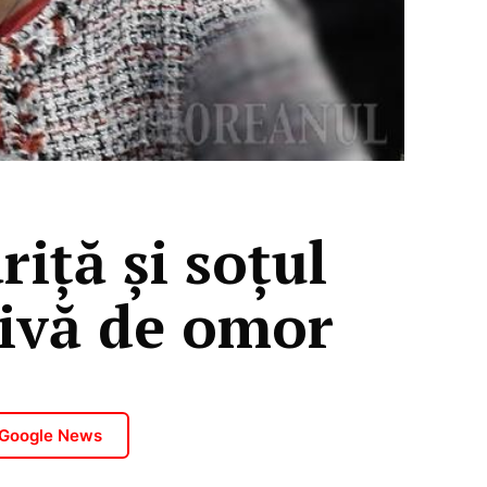
iță și soțul
tivă de omor
 Google News