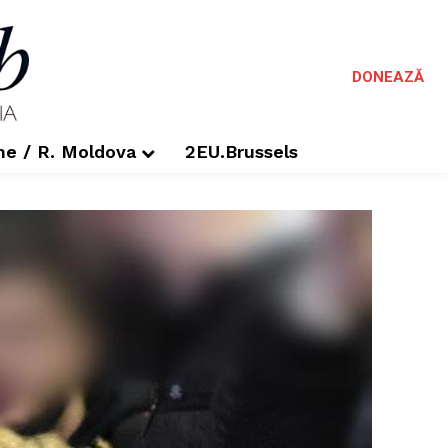
DONEAZĂ
me / R. Moldova
2EU.Brussels