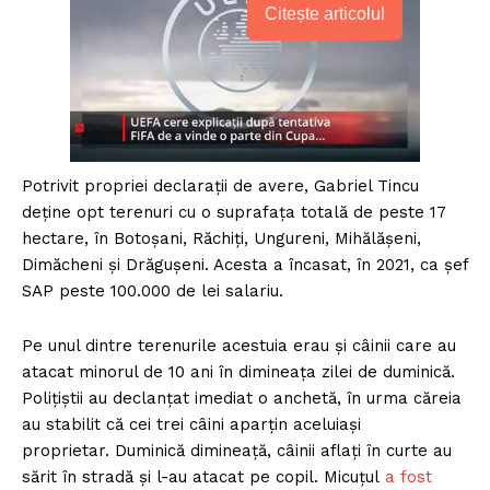
Citește articolul
Potrivit propriei declaraţii de avere, Gabriel Tincu
deţine opt terenuri cu o suprafaţa totală de peste 17
hectare, în Botoşani, Răchiţi, Ungureni, Mihălăşeni,
Dimăcheni şi Drăguşeni. Acesta a încasat, în 2021, ca şef
SAP peste 100.000 de lei salariu.
Pe unul dintre terenurile acestuia erau şi câinii care au
atacat minorul de 10 ani în dimineaţa zilei de duminică.
Poliţiştii au declanţat imediat o anchetă, în urma căreia
au stabilit că cei trei câini aparţin aceluiaşi
proprietar. Duminică dimineaţă, câinii aflaţi în curte au
sărit în stradă şi l-au atacat pe copil. Micuţul
a fost