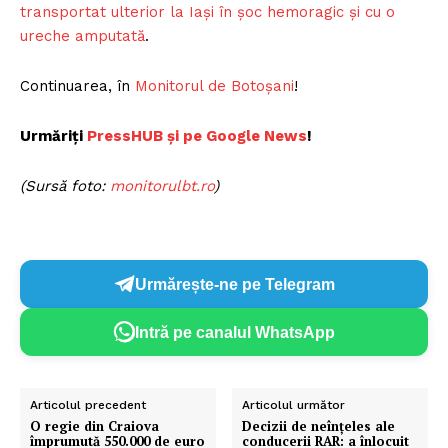
transportat ulterior la Iaşi în şoc hemoragic şi cu o
ureche amputată
.
Continuarea, în
Monitorul de Botoșani
!
Urmăriți
PressHUB și pe Google News
!
(Sursă foto:
monitorulbt.ro
)
Urmărește-ne pe Telegram
Intră pe canalul WhatsApp
Articolul precedent
Articolul următor
O regie din Craiova
Decizii de neînțeles ale
împrumută 550.000 de euro
conducerii RAR: a înlocuit