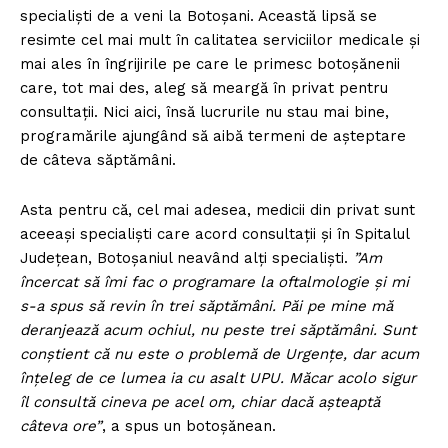
specialiști de a veni la Botoșani. Această lipsă se
resimte cel mai mult în calitatea serviciilor medicale și
mai ales în îngrijirile pe care le primesc botoșănenii
care, tot mai des, aleg să meargă în privat pentru
consultații. Nici aici, însă lucrurile nu stau mai bine,
programările ajungând să aibă termeni de așteptare
de câteva săptămâni.
Asta pentru că, cel mai adesea, medicii din privat sunt
aceeași specialiști care acord consultații și în Spitalul
Județean, Botoșaniul neavând alți specialiști.
”Am
încercat să îmi fac o programare la oftalmologie și mi
s-a spus să revin în trei săptămâni. Păi pe mine mă
deranjează acum ochiul, nu peste trei săptămâni. Sunt
conștient că nu este o problemă de Urgențe, dar acum
înțeleg de ce lumea ia cu asalt UPU. Măcar acolo sigur
îl consultă cineva pe acel om, chiar dacă așteaptă
câteva ore”
, a spus un botoșănean.