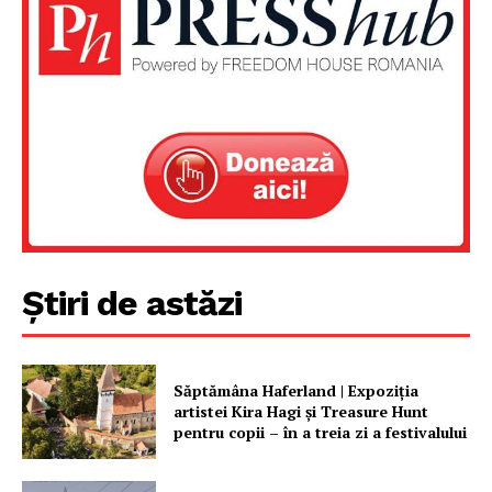
Un proiect
FREEDOM HOUSE ROMÂNIA
PRESShub
Despre noi / Echipa
Proiecte editoriale
Știri de astăzi
Rețea
Contact
Săptămâna Haferland | Expoziţia
artistei Kira Hagi şi Treasure Hunt
pentru copii – în a treia zi a festivalului