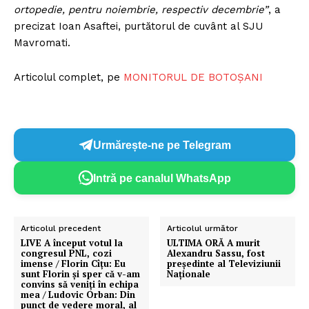
ortopedie, pentru noiembrie, respectiv decembrie”
, a
precizat Ioan Asaftei, purtătorul de cuvânt al SJU
Mavromati.
Articolul complet, pe
MONITORUL DE BOTOȘANI
Urmărește-ne pe Telegram
Intră pe canalul WhatsApp
Articolul precedent
Articolul următor
LIVE A început votul la
ULTIMA ORĂ A murit
congresul PNL, cozi
Alexandru Sassu, fost
imense / Florin Cîțu: Eu
președinte al Televiziunii
sunt Florin și sper că v-am
Naționale
convins să veniți în echipa
mea / Ludovic Orban: Din
punct de vedere moral, al