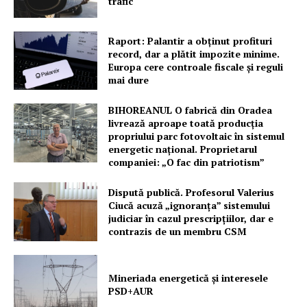
trafic
PRESShub
Raport: Palantir a obținut profituri
record, dar a plătit impozite minime.
Despre noi / Echipa
Europa cere controale fiscale și reguli
Proiecte editoriale
mai dure
Rețea
BIHOREANUL O fabrică din Oradea
Contact
livrează aproape toată producția
propriului parc fotovoltaic în sistemul
energetic național. Proprietarul
companiei: „O fac din patriotism”
Dispută publică. Profesorul Valerius
Ciucă acuză „ignoranța” sistemului
judiciar în cazul prescripțiilor, dar e
contrazis de un membru CSM
Mineriada energetică și interesele
PSD+AUR