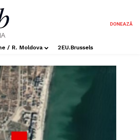
DONEAZĂ
me / R. Moldova
2EU.Brussels