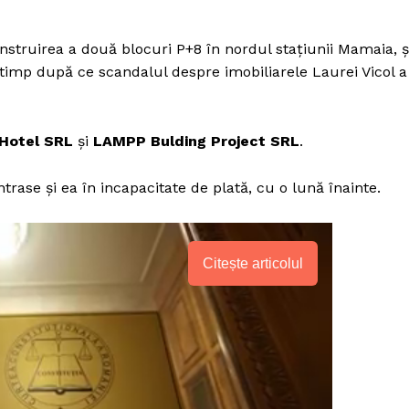
nstruirea a două blocuri P+8 în nordul stațiunii Mamaia, ș
 timp după ce scandalul despre imobiliarele Laurei Vicol a
 Hotel SRL
și
LAMPP Bulding Project SRL
.
rase și ea în incapacitate de plată, cu o lună înainte.
Citește articolul
PRESShub
Despre noi / Echipa