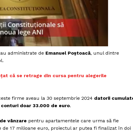
Proiecte editoriale
Rețea
Contact
iect
 HOUSE
NIA
rau administrate de
Emanuel Poștoacă
, unul dintre
l.
țat că se retrage din cursa pentru alegerile
aceste firme aveau la 30 septembrie 2024
datorii cumulat
n conturi doar 33.000 de euro
.
 de vânzare
pentru apartamentele care urma să fie
 de 17 milioane euro, proiectul ar putea fi finalizat în doi