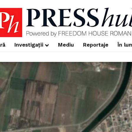
ră
Investigații
Mediu
Reportaje
În lu