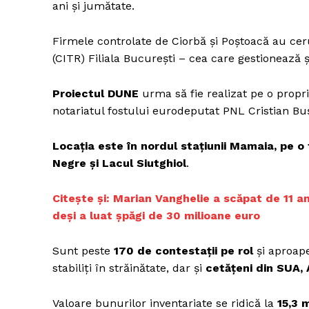
ani și jumătate.
Firmele controlate de Ciorbă și Poștoacă au cer
(CITR) Filiala București – cea care gestionează
Proiectul DUNE
urma să fie realizat pe o propr
notariatul fostului eurodeputat PNL Cristian Buș
Locația este în nordul stațiunii Mamaia, pe o 
Negre și Lacul Siutghiol
.
Citește și: Marian Vanghelie a scăpat de 11 an
deși a luat șpăgi de 30 milioane euro
Sunt peste
170 de contestații pe rol
și aproape
stabiliți în străinătate, dar și
cetățeni din SUA, 
Valoare bunurilor inventariate se ridică la
15,3 m