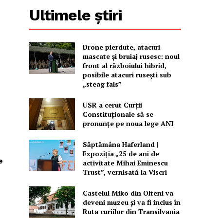
Ultimele știri
Drone pierdute, atacuri
mascate și bruiaj rusesc: noul
front al războiului hibrid,
posibile atacuri rusești sub
„steag fals”
USR a cerut Curții
Constituționale să se
pronunțe pe noua lege ANI
Săptămâna Haferland |
Expoziţia „25 de ani de
e
activitate Mihai Eminescu
Trust”, vernisată la Viscri
Castelul Miko din Olteni va
deveni muzeu şi va fi inclus în
Ruta curiilor din Transilvania