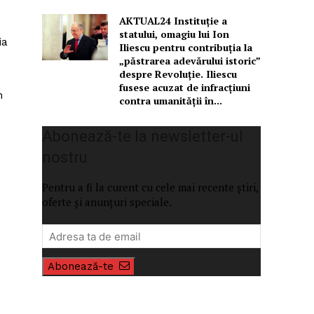
AKTUAL24 Instituție a
statului, omagiu lui Ion
ia
Iliescu pentru contribuția la
„păstrarea adevărului istoric”
despre Revoluție. Iliescu
fusese acuzat de infracțiuni
n
contra umanității în...
Abonează-te la newsletter-ul
nostru
Pentru a fi la curent cu cele mai recente știri,
oferte și anunțuri speciale.
Abonează-te