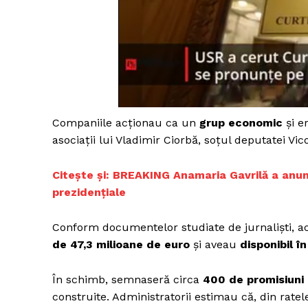
Un pro
FREEDOM
ROMÂ
Companiile acționau ca un
grup economic
și e
asociații lui Vladimir Ciorbă, soțul deputatei Vico
Citește și: BREAKING Anamaria Gavrilă a anun
prezidențiale
Conform documentelor studiate de jurnaliști, 
de 47,3 milioane de euro
și aveau
disponibil î
În schimb, semnaseră circa
400 de promisiuni
construite. Administratorii estimau că, din ratele