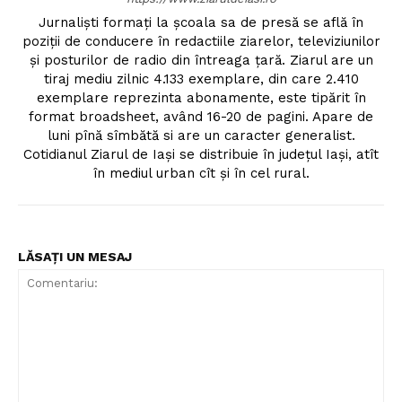
Jurnalişti formaţi la şcoala sa de presă se află în
poziţii de conducere în redactiile ziarelor, televiziunilor
şi posturilor de radio din întreaga ţară. Ziarul are un
tiraj mediu zilnic 4.133 exemplare, din care 2.410
exemplare reprezinta abonamente, este tipărit în
format broadsheet, având 16-20 de pagini. Apare de
luni pînă sîmbătă si are un caracter generalist.
Cotidianul Ziarul de Iaşi se distribuie în judeţul Iaşi, atît
în mediul urban cît şi în cel rural.
LĂSAȚI UN MESAJ