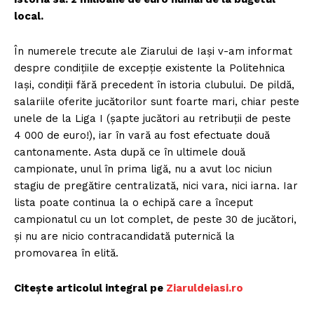
local.
În numerele trecute ale Ziarului de Iaşi v-am informat
despre condiţiile de excepţie existente la Politehnica
Iaşi, condiţii fără precedent în istoria clubului. De pildă,
salariile oferite jucătorilor sunt foarte mari, chiar peste
unele de la Liga I (şapte jucători au retribuţii de peste
4 000 de euro!), iar în vară au fost efectuate două
cantonamente. Asta după ce în ultimele două
campionate, unul în prima ligă, nu a avut loc niciun
stagiu de pregătire centralizată, nici vara, nici iarna. Iar
lista poate continua la o echipă care a început
campionatul cu un lot complet, de peste 30 de jucători,
şi nu are nicio contracandidată puternică la
promovarea în elită.
Citește articolul integral pe
Ziaruldeiasi.ro