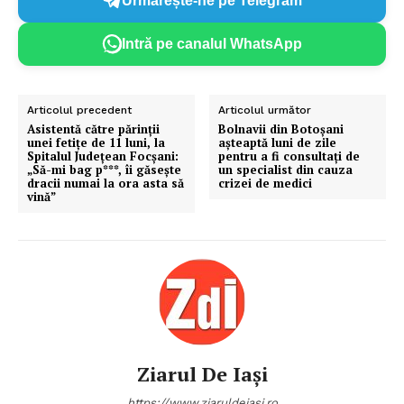
Urmărește-ne pe Telegram
Intră pe canalul WhatsApp
Articolul precedent
Articolul următor
Asistentă către părinții
Bolnavii din Botoșani
unei fetițe de 11 luni, la
aşteaptă luni de zile
Spitalul Județean Focșani:
pentru a fi consultaţi de
„Să-mi bag p***, îi găsește
un specialist din cauza
dracii numai la ora asta să
crizei de medici
vină”
Ziarul De Iași
https://www.ziaruldeiasi.ro