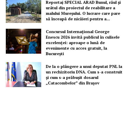
Reportaj SPECIAL ARAD Bunul, răul și
Proiecte editoriale
urâtul din proiectul de reabilitare a
Rețea
malului Mureșului. O lucrare care pare
să înceapă de nicăieri pentru a...
Contact
Concursul Internațional George
Enescu 2026 invită publicul în culisele
excelenței: aproape o lună de
evenimente cu acces gratuit, la
București
De la o plângere a unui deputat PNL la
un rechizitoriu DNA. Cum s-a construit
și cum s-a prăbușit dosarul
„Catacombelor” din Brașov