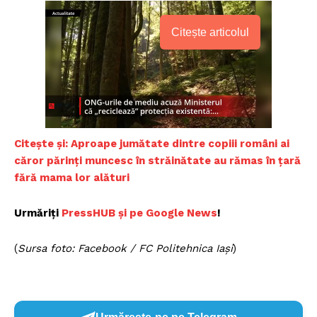
Citește articolul
Citește și: Aproape jumătate dintre copiii români ai
căror părinți muncesc în străinătate au rămas în țară
fără mama lor alături
Urmăriți
PressHUB și pe Google News
!
(
Sursa foto: Facebook / FC Politehnica Iași
)