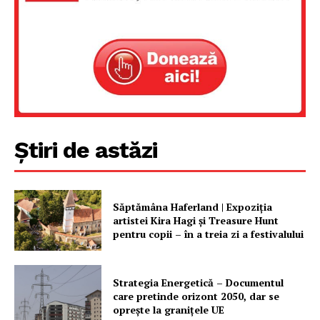
Știri de astăzi
Un proiect
FREEDOM HOUSE ROMÂNIA
Săptămâna Haferland | Expoziţia
artistei Kira Hagi şi Treasure Hunt
pentru copii – în a treia zi a festivalului
PRESShub
Strategia Energetică – Documentul
care pretinde orizont 2050, dar se
Despre noi / Echipa
oprește la granițele UE