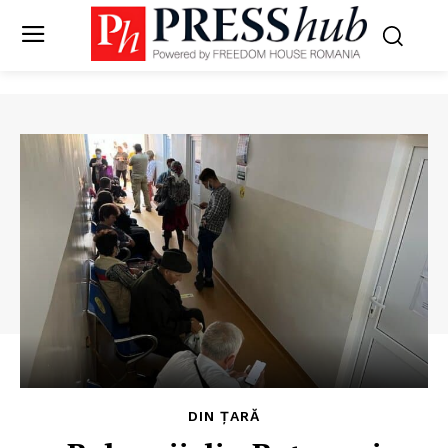
DIN ȚARĂ