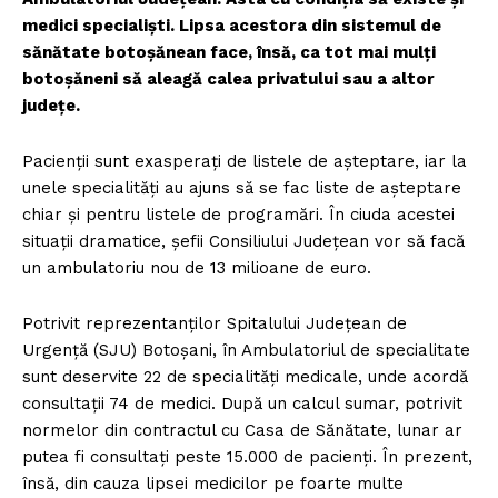
medici specialişti. Lipsa acestora din sistemul de
sănătate botoşănean face, însă, ca tot mai mulţi
botoşăneni să aleagă calea privatului sau a altor
judeţe.
Pacienții sunt exasperaţi de listele de aşteptare, iar la
unele specialităţi au ajuns să se fac liste de aşteptare
chiar şi pentru listele de programări. În ciuda acestei
situaţii dramatice, şefii Consiliului Județean vor să facă
un ambulatoriu nou de 13 milioane de euro.
Potrivit reprezentanţilor Spitalului Județean de
Urgenţă (SJU) Botoșani, în Ambulatoriul de specialitate
sunt deservite 22 de specialități medicale, unde acordă
consultații 74 de medici. După un calcul sumar, potrivit
normelor din contractul cu Casa de Sănătate, lunar ar
putea fi consultaţi peste 15.000 de pacienți. În prezent,
însă, din cauza lipsei medicilor pe foarte multe