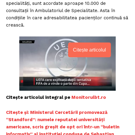
specialităţi, sunt acordate aproape 10.000 de
consultaţii în Ambulatoriul de Specialitate. Asta în
condiţiile în care adresabilitatea pacienţilor continuă să
crească.
Citește articolul
Citește articolul integral pe
Monitorulbt.ro
Citește și: Ministerul Cercetării promovează
“Standford”: numele reputatei universități
americane, scris greșit de opt ori într-un “buletin
informativ” al instituției conduse de Sebastian