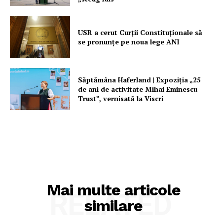
FREEDOM HOUSE ROMÂNIA
USR a cerut Curții Constituționale să
se pronunțe pe noua lege ANI
PRESShub
Săptămâna Haferland | Expoziţia „25
Despre noi / Echipa
de ani de activitate Mihai Eminescu
Proiecte editoriale
Trust”, vernisată la Viscri
Rețea
Contact
Mai multe articole
RELATED
similare