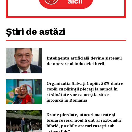
Știri de astăzi
Inteligența artificială devine sistemul
de operare al industriei berii
Organizația Salvați Copiii: 58% dintre
copiii cu părinții plecați la muncă în
străinătate vor ca aceștia să se
întoarcă în România
Drone pierdute, atacuri mascate și
bruiaj rusesc: noul front al războiului
hibrid, posibile atacuri rusești sub
Un proiect
„steag fals”