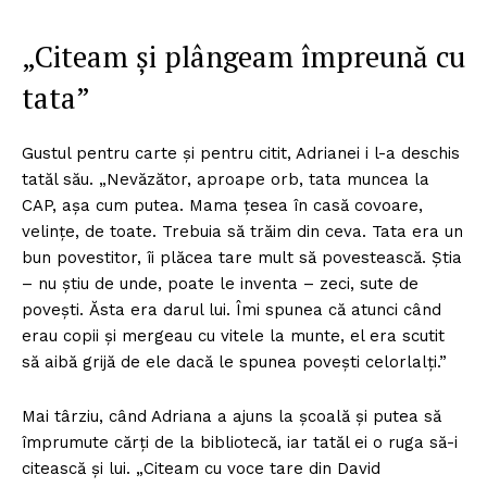
„Citeam și plângeam împreună cu
tata”
Gustul pentru carte și pentru citit, Adrianei i l-a deschis
tatăl său. „Nevăzător, aproape orb, tata muncea la
CAP, așa cum putea. Mama țesea în casă covoare,
velințe, de toate. Trebuia să trăim din ceva. Tata era un
bun povestitor, îi plăcea tare mult să povestească. Știa
– nu știu de unde, poate le inventa – zeci, sute de
povești. Ăsta era darul lui. Îmi spunea că atunci când
erau copii și mergeau cu vitele la munte, el era scutit
să aibă grijă de ele dacă le spunea povești celorlalți.”
Mai târziu, când Adriana a ajuns la școală și putea să
împrumute cărți de la bibliotecă, iar tatăl ei o ruga să-i
citească și lui. „Citeam cu voce tare din David