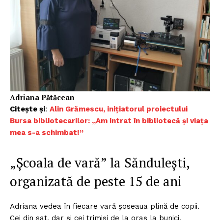
Adriana Pătăcean
Citește și
:
Alin Grămescu, inițiatorul proiectului
Bursa bibliotecarilor: „Am intrat în bibliotecă și viața
mea s-a schimbat!”
„Școala de vară” la Săndulești,
organizată de peste 15 de ani
Adriana vedea în fiecare vară șoseaua plină de copii.
Cei din sat, dar și cei trimiși de la oraș la bunici,