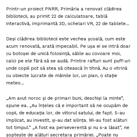
Printr-un proiect PNRR, Primăria a renovat clădirea
bibliotecii, au primit 22 de calculatoare, tablă
interactivă, imprimantă 3D, ochelari VR, 22 de tablete…
Deși clădirea bibliotecii este vechea școală, cum este
acum renovată, arată impecabil. Pe ușa ei se intră doar
cu botoșei de unică folosință, sălile au covoare moi,
calci pe ele fără să se audă. Printre rafturi sunt puff-uri
unde copiii pot să stea să citească în tihnă. Au o vitrină
cu obiecte lucrate de mâinile lor, un pian, o stație
meteo…
„Am avut noroc și de primari buni, deschiși la minte”,
spune ea. „Au înțeles că e important să ne ocupăm de
copii, de educația lor, de viitorul satului, de fapt. S-au
implicat, au investit, și-au dat silința. Mi-au fost alături
tot timpul.” „A fost ea perseverentă și nu s-a lăsat”, ne
șoptește de alături secretara primăriei. „Poate nu