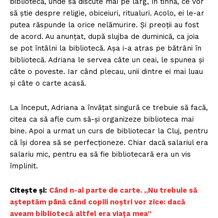
bibliotecă, unde să discute mai pe larg, în tihnă, ce vor
să știe despre religie, obiceiuri, ritualuri. Acolo, ei le-ar
putea răspunde la orice nelămurire. Și preoții au fost
de acord. Au anunțat, după slujba de duminică, ca joia
se pot întâlni la bibliotecă. Așa i-a atras pe bătrâni în
bibliotecă. Adriana le servea câte un ceai, le spunea și
câte o poveste. Iar când plecau, unii dintre ei mai luau
și câte o carte acasă.
La început, Adriana a învățat singură ce trebuie să facă,
citea ca să afle cum să-și organizeze biblioteca mai
bine. Apoi a urmat un curs de bibliotecar la Cluj, pentru
că își dorea să se perfecționeze. Chiar dacă salariul era
salariu mic, pentru ea să fie bibliotecară era un vis
împlinit.
Citește și:
Când n-ai parte de carte. „Nu trebuie să
așteptăm până când copiii noștri vor zice: dacă
aveam bibliotecă altfel era viața mea”