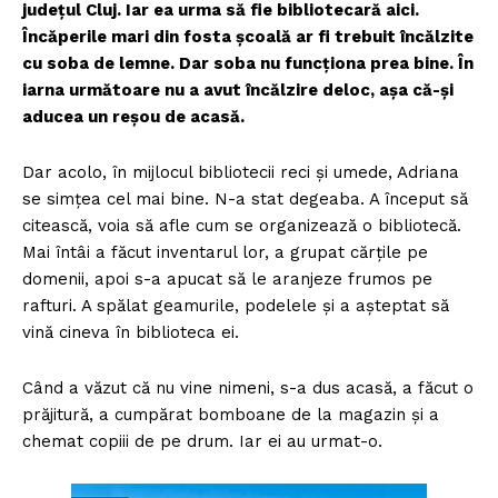
județul Cluj. Iar ea urma să fie bibliotecară aici.
Încăperile mari din fosta școală ar fi trebuit încălzite
cu soba de lemne. Dar soba nu funcționa prea bine. În
iarna următoare nu a avut încălzire deloc, așa că-și
aducea un reșou de acasă.
Dar acolo, în mijlocul bibliotecii reci și umede, Adriana
se simțea cel mai bine. N-a stat degeaba. A început să
citească, voia să afle cum se organizează o bibliotecă.
Mai întâi a făcut inventarul lor, a grupat cărțile pe
domenii, apoi s-a apucat să le aranjeze frumos pe
rafturi. A spălat geamurile, podelele și a așteptat să
vină cineva în biblioteca ei.
Când a văzut că nu vine nimeni, s-a dus acasă, a făcut o
prăjitură, a cumpărat bomboane de la magazin și a
chemat copiii de pe drum. Iar ei au urmat-o.