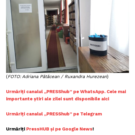
(
FOTO: Adriana Pătăcean / Ruxandra Hurezean
)
Urmăriți canalul „PRESShub” pe WhatsApp. Cele mai
importante știri ale zilei sunt disponibile aici
Urmăriți canalul „PRESShub” pe Telegram
Urmăriți
PressHUB și pe Google News
!