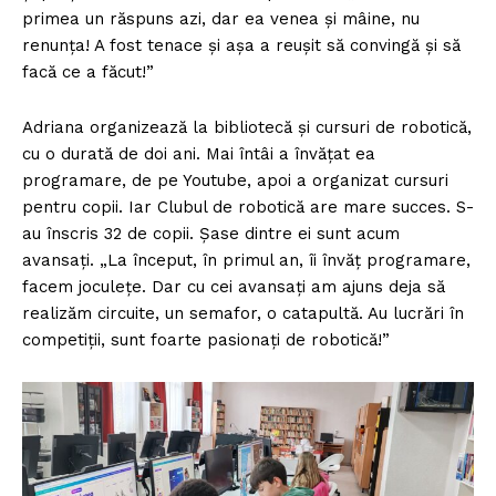
primea un răspuns azi, dar ea venea și mâine, nu
renunța! A fost tenace și așa a reușit să convingă și să
facă ce a făcut!”
Adriana organizează la bibliotecă și cursuri de robotică,
cu o durată de doi ani. Mai întâi a învățat ea
programare, de pe Youtube, apoi a organizat cursuri
pentru copii. Iar Clubul de robotică are mare succes. S-
au înscris 32 de copii. Șase dintre ei sunt acum
avansați. „La început, în primul an, îi învăț programare,
facem joculețe. Dar cu cei avansați am ajuns deja să
realizăm circuite, un semafor, o catapultă. Au lucrări în
competiții, sunt foarte pasionați de robotică!”
Un proiect