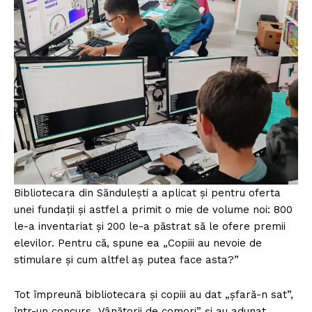
FREEDOM HOUSE ROMÂNIA
PRESShub
Despre noi / Echipa
Proiecte editoriale
Rețea
Contact
Bibliotecara din Săndulești a aplicat și pentru oferta
unei fundații și astfel a primit o mie de volume noi: 800
le-a inventariat și 200 le-a păstrat să le ofere premii
elevilor. Pentru că, spune ea „Copiii au nevoie de
stimulare și cum altfel aș putea face asta?”
Tot împreună bibliotecara și copiii au dat „șfară-n sat”,
într-un concurs „Vânătorii de comori” și au adunat