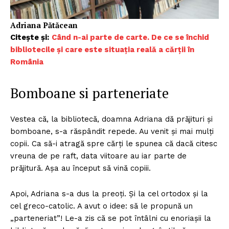
Adriana Pătăcean
Citește și:
Când n-ai parte de carte. De ce se închid
bibliotecile și care este situația reală a cărții în
România
Bomboane si parteneriate
Vestea că, la bibliotecă, doamna Adriana dă prăjituri și
bomboane, s-a răspândit repede. Au venit și mai mulți
copii. Ca să-i atragă spre cărți le spunea că dacă citesc
vreuna de pe raft, data viitoare au iar parte de
prăjitură. Așa au început să vină copiii.
Apoi, Adriana s-a dus la preoți. Și la cel ortodox și la
cel greco-catolic. A avut o idee: să le propună un
„parteneriat”! Le-a zis că se pot întâlni cu enoriașii la