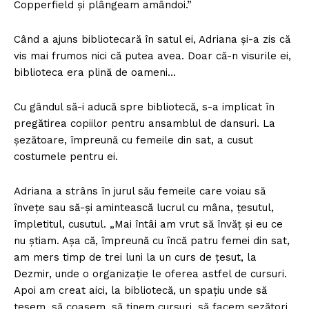
Copperfield și plângeam amândoi.”
Când a ajuns bibliotecară în satul ei, Adriana și-a zis că
vis mai frumos nici că putea avea. Doar că-n visurile ei,
biblioteca era plină de oameni…
Cu gândul să-i aducă spre bibliotecă, s-a implicat în
pregătirea copiilor pentru ansamblul de dansuri. La
șezătoare, împreună cu femeile din sat, a cusut
costumele pentru ei.
Adriana a strâns în jurul său femeile care voiau să
învețe sau să-și amintească lucrul cu mâna, țesutul,
împletitul, cusutul. „Mai întâi am vrut să învăț și eu ce
nu știam. Așa că, împreună cu încă patru femei din sat,
am mers timp de trei luni la un curs de țesut, la
Dezmir, unde o organizație le oferea astfel de cursuri.
Apoi am creat aici, la bibliotecă, un spațiu unde să
țesem, să coasem, să ținem cursuri, să facem șezători.