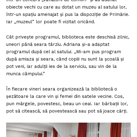
obiecte vechi cu care au dotat un muzeu al satului lor,
într-un spațiu amenajat și pus la dispoziție de Primărie.
Iar „muzeul” lor poate fi vizitat oricând.
Cât privește programul, biblioteca este deschisă zilnic,
uneori până seara târziu. Adriana și-a adaptat
programul după cel al satului. „Mi-am pus program
după amiaza și seara, când copiii nu sunt la școală și
pot veni, iar adulții ies de la serviciu, sau vin de la
munca câmpului.”
În fiecare vineri seara organizează la bibliotecă o
șezătoare la care vin și femei din satele vecine. Cos,
pun mărgele, povestesc, beau un ceai. Iar bărbații lor,
pot să citească, să povestească sau pot să joace cărți.