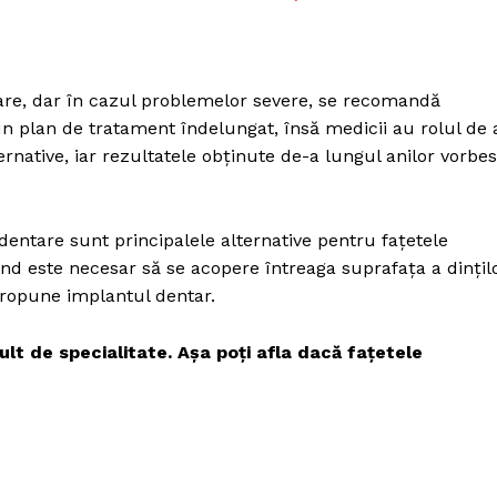
oare, dar în cazul problemelor severe, se recomandă
un plan de tratament îndelungat, însă medicii au rolul de 
ternative, iar rezultatele obținute de-a lungul anilor vorbe
dentare sunt principalele alternative pentru fațetele
d este necesar să se acopere întreaga suprafața a dințil
 propune implantul dentar.
ult de specialitate. Așa poți afla dacă fațetele