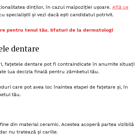
Proiecte editoriale
ionalitatea dinților, în cazul malpoziției ușoare.
Află ce
Rețea
 specialiștii și vezi dacă ești candidatul potrivit.
Contact
iect
jire pentru tenul tău. Sfaturi de la dermatologi
 HOUSE
NIA
ele dentare
fațetele dentare pot fi contraindicate în anumite situații
te lua decizia finală pentru zâmbetul tău.
uri care pot avea loc înaintea etapei de fațetare și, în
betul tău.
i fine din material ceramic. Acestea acoperă partea vizibilă
dar nu tratează și cariile.