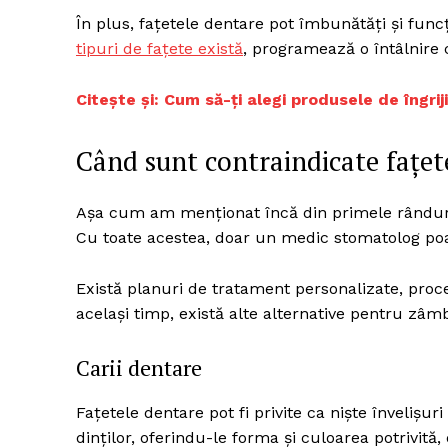
În plus, fațetele dentare pot îmbunătăți și funcț
tipuri de fațete există
, programează o întâlnire cu
Un pro
Citește și: Cum să-ți alegi produsele de îngri
FREEDOM
ROMÂ
Când sunt contraindicate fațet
Așa cum am menționat încă din primele rânduri, 
Cu toate acestea, doar un medic stomatolog poa
Există planuri de tratament personalizate, proced
același timp, există alte alternative pentru zâm
Carii dentare
Fațetele dentare pot fi privite ca niște învelișur
dinților, oferindu-le forma și culoarea potrivită, 