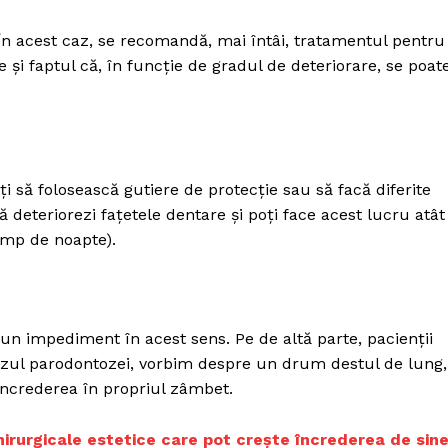
. În acest caz, se recomandă, mai întâi, tratamentul pentru
te și faptul că, în funcție de gradul de deteriorare, se poat
i să folosească gutiere de protecție sau să facă diferite
să deteriorezi fațetele dentare și poți face acest lucru atât
timp de noapte).
i un impediment în acest sens. Pe de altă parte, pacienții
cazul parodontozei, vorbim despre un drum destul de lung,
i încrederea în propriul zâmbet.
chirurgicale estetice care pot crește încrederea de sin