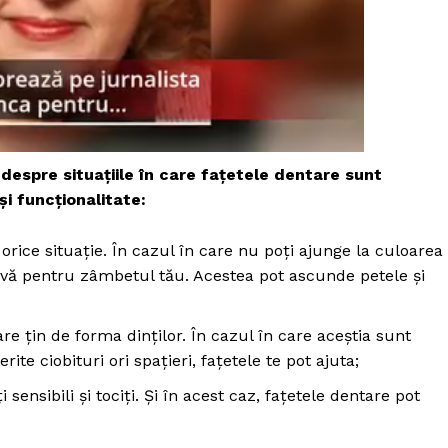
despre situațiile în care fațetele dentare sunt
i funcționalitate:
orice situație. În cazul în care nu poți ajunge la culoarea
ativă pentru zâmbetul tău. Acestea pot ascunde petele și
e țin de forma dinților. În cazul în care aceștia sunt
ite ciobituri ori spațieri, fațetele te pot ajuta;
PRESShub
sensibili și tociți. Și în acest caz, fațetele dentare pot
Despre noi / Echipa