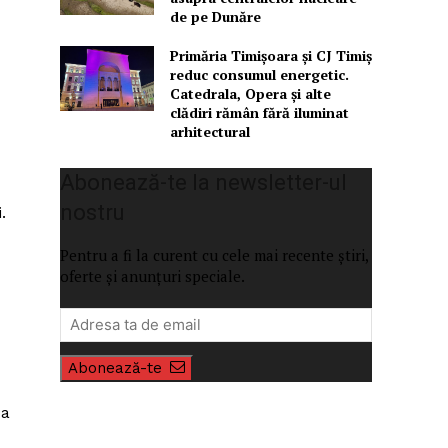
de pe Dunăre
Primăria Timișoara şi CJ Timiș
reduc consumul energetic.
Catedrala, Opera şi alte
clădiri rămân fără iluminat
arhitectural
Abonează-te la newsletter-ul
nostru
.
Pentru a fi la curent cu cele mai recente știri,
oferte și anunțuri speciale.
Abonează-te
 a