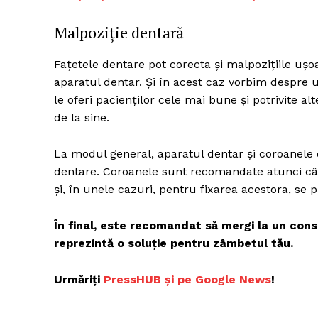
Malpoziție dentară
Fațetele dentare pot corecta și malpozițiile uș
aparatul dentar. Și în acest caz vorbim despre 
le oferi pacienților cele mai bune și potrivite al
de la sine.
La modul general, aparatul dentar și coroanele 
dentare. Coroanele sunt recomandate atunci cân
și, în unele cazuri, pentru fixarea acestora, se
În final, este recomandat să mergi la un cons
reprezintă o soluție pentru zâmbetul tău.
Urmăriți
P
ressHUB și pe Google News
!