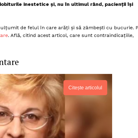
iturile inestetice și, nu în ultimul rând, pacienții își
 mulțumit de felul în care arăți și să zâmbești cu bucurie. 
tare
. Află, citind acest articol, care sunt contraindicațiile,
ntare
Citește articolul