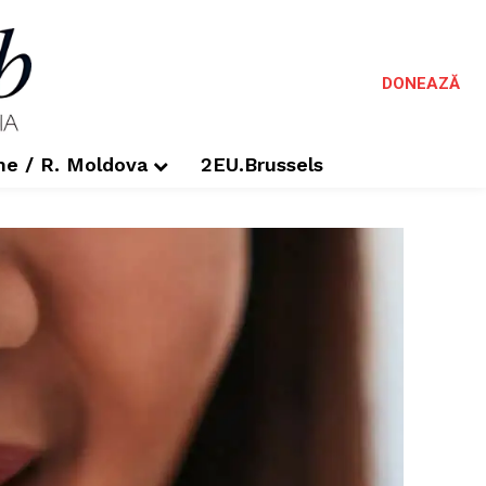
DONEAZĂ
me / R. Moldova
2EU.Brussels