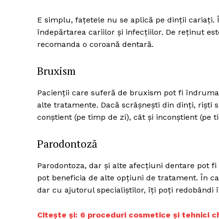
E simplu, fațetele nu se aplică pe dinții cariați
îndepărtarea cariilor și infecțiilor. De reținut es
recomanda o coroană dentară.
Bruxism
Pacienții care suferă de bruxism pot fi îndrumaț
alte tratamente. Dacă scrâșnești din dinți, riști 
conștient (pe timp de zi), cât și inconștient (pe 
Parodontoză
Parodontoza, dar și alte afecțiuni dentare pot f
pot beneficia de alte opțiuni de tratament. În 
dar cu ajutorul specialiștilor, îți poți redobând
Citește și: 6 proceduri cosmetice și tehnici 