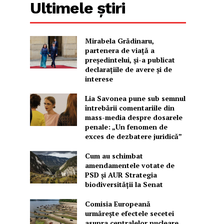
Ultimele știri
Mirabela Grădinaru,
partenera de viață a
președintelui, și-a publicat
declarațiile de avere și de
interese
Lia Savonea pune sub semnul
întrebării comentariile din
mass-media despre dosarele
penale: „Un fenomen de
exces de dezbatere juridică”
Cum au schimbat
amendamentele votate de
PSD și AUR Strategia
biodiversității la Senat
Comisia Europeană
urmărește efectele secetei
asupra centralelor nucleare