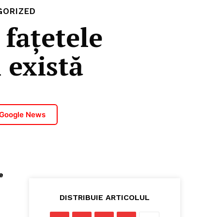
GORIZED
 fațetele
i există
 Google News
e
DISTRIBUIE ARTICOLUL