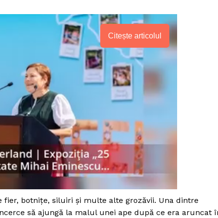
Citește articolul
PRESShub
ier, botniţe, siluiri şi multe alte grozăvii. Una dintre
Despre noi / Echipa
încerce să ajungă la malul unei ape după ce era aruncat î