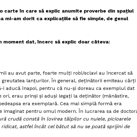
 carte în care să explic anumite proverbe din spaţiul
 mi-am dorit ca explicaţiile să fie simple, de genul
n moment dat, încerc să explic doar câteva:
mii au avut parte, foarte mulţi robi/sclavi au încercat să
e greutatea lanţurilor. În general, deţinătorii emiteau cărţi
ă-i aducă înapoi, pentru că nu-şi doreau ca exemplul dat
 ori, erau prinşi şi aduşi legaţi la deţinător (mânăstire,
, pedeapsa era exemplară. Cea mai simplă formă era
 de imaginat pentru omul modern. În lucrarea sa de doctor
ră crudă constă în lovirea tălpilor cu nuiele, picioarele
ridicat, astfel încât cel bătut să nu se poată sprijini de