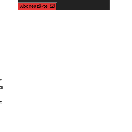
Abonează-te
re
te
e,