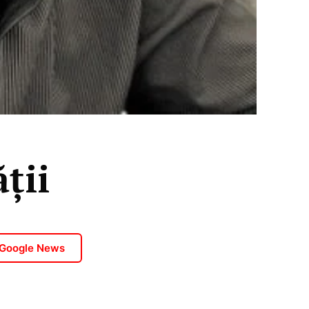
ții
 Google News