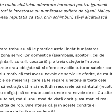
ste roabe alcătuiau adevarate haremuri pentru igumenii
tori le înzestrase cu număroase suflete de ţigani. Mai cu
eau reputaţia că ştiu, prin schimburi, să-şi alcătuiască
care trebuiau să le practice astfel încât bunăstarea
n zona serviciilor domestice (geambaşii, spoitorii, cei de
rgintarii, aurarii, cocalarii) şi o treia categorie în zona
trele erau obligate să-şi ofere serviciile tuturor satelor ca
u motiv că toţi aveau nevoie de serviciile oferite, de mul
ie de meseriaşi care să le repare uneltele şi toate cele
a să extragă cât mai mult din resursele pământului (recolt
au obligaţi să se mute acolo unde era nevoie de ei. Cu alte
lte ori, rodul unui mod de viaţă dorit şi asumat, ci mai
ia de rob. Bineînţeles că şi în aceste condiţii ei
cercare de fugă era pedepsită.