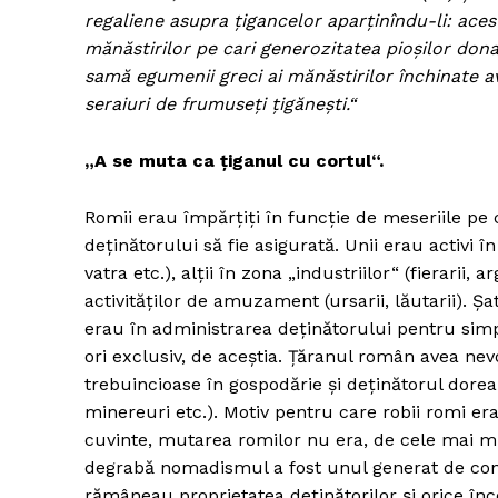
regaliene asupra ţigancelor aparţinîndu-li: ace
mănăstirilor pe cari generozitatea pioşilor dona
samă egumenii greci ai mănăstirilor închinate av
seraiuri de frumuseţi ţigăneşti.“
„A se muta ca ţiganul cu cortul“.
Romii erau împărţiţi în funcţie de meseriile pe 
deţinătorului să fie asigurată. Unii erau activi î
vatra etc.), alţii în zona „industriilor“ (fierarii, a
activităţilor de amuzament (ursarii, lăutarii). Şa
erau în administrarea deţinătorului pentru simpl
ori exclusiv, de aceştia. Ţăranul român avea nevo
trebuincioase în gospodărie şi deţinătorul dore
minereuri etc.). Motiv pentru care robii romi er
cuvinte, mutarea romilor nu era, de cele mai mu
degrabă nomadismul a fost unul generat de condiţ
rămâneau proprietatea deţinătorilor şi orice în