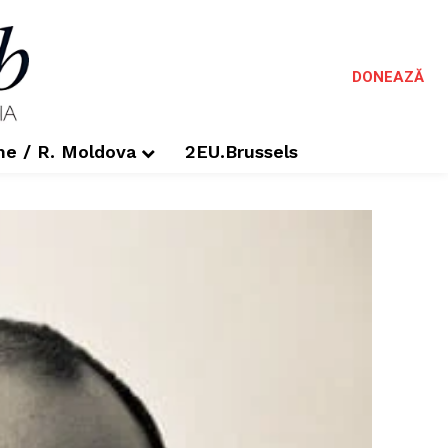
DONEAZĂ
me / R. Moldova
2EU.Brussels