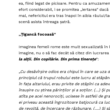
ea, fiind legat de picioare. Pentru ca amuzame
efort considerabil, i se promitea „iertarea“ da
mal, nefericitul era tras înapoi în albia râului/
scenă asista întreaga şatră.
Un pro
FREEDOM
ROMÂ
„Ţigancă focoasă“
Imaginea femeii rome este mult sexualizată în l
imagine, nu o să fac decât să citez din lucrarea
la alţii. Din copilărie. Din prima tinereţe
“:
„Cu desăvîrşire odios era chipul în care se uza d
principiul că trupul robului este lucru al stăpân
în faţa altariului, erau privite de stăpîni ca ad
însuşire cu ştirea părinţilor şi a soţilor. (…) 
atîta pe acei nenorociţi, ucisese în astfeli de g
ei priveau această îngrozitoare batjocură ca lu
de revoltă, de încercare de răzbunare. (….) Şi s