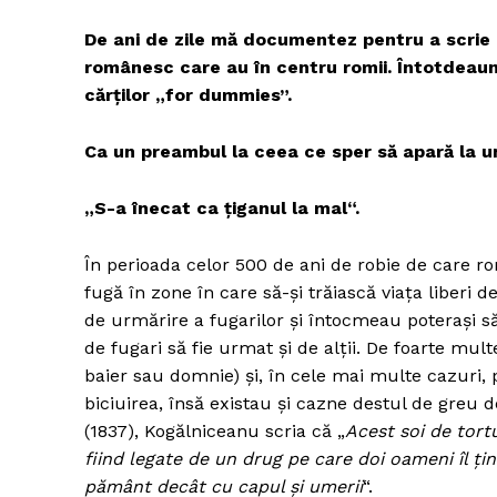
De ani de zile mă documentez pentru a scrie o
românesc care au în centru romii. Întotdeauna
cărţilor „for dummies”.
Ca un preambul la ceea ce sper să apară la u
„S-a înecat ca ţiganul la mal“.
În perioada celor 500 de ani de robie de care ro
fugă în zone în care să-şi trăiască viaţa liberi d
de urmărire a fugarilor şi întocmeau poteraşi s
de fugari să fie urmat şi de alţii. De foarte multe
baier sau domnie) şi, în cele mai multe cazuri
biciuirea, însă existau şi cazne destul de greu
(1837), Kogălniceanu scria că „
Acest soi de tortu
fiind legate de un drug pe care doi oameni îl ţin 
pământ decât cu capul şi umerii
“.