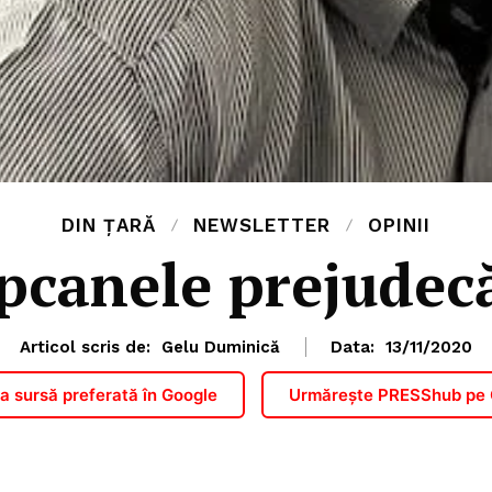
DIN ȚARĂ
NEWSLETTER
OPINII
pcanele prejudecă
Articol scris de:
Gelu Duminică
Data:
13/11/2020
 sursă preferată în Google
Urmărește PRESShub pe