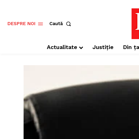
Caută
DESPRE NOI
Actualitate
Justiție
Din ța