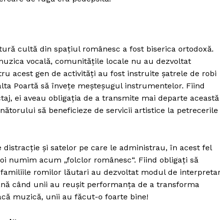
ltură cultă din spaţiul românesc a fost biserica ortodoxă.
uzica vocală, comunităţile locale nu au dezvoltat
tru acest gen de activităţi au fost instruite şatrele de robi
Înalta Poartă să înveţe meşteşugul instrumentelor. Fiind
ctaj, ei aveau obligaţia de a transmite mai departe această
ţinătorului să beneficieze de servicii artistice la petrecerile
e distracţie şi satelor pe care le administrau, în acest fel
noi numim acum „folclor românesc“. Fiind obligaţi să
familiile romilor lăutari au dezvoltat modul de interpreta
 până când unii au reuşit performanţa de a transforma
facă muzică, unii au făcut-o foarte bine!