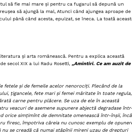
Proiecte editoriale
ntul să fie mai mare şi pentru ca fugarul să depună un
că reuşea să ajungă la mal, Atunci când ajungea aproape de
Rețea
lacului până când acesta, epuizat, se îneca. La toată aceast
Contact
iect
 HOUSE
NIA
iteratura şi arta românească. Pentru a explica această
 de secol XIX a lui Radu Rosetti,
„Amintiri. Ce am auzit de
e fetele şi de femeile acelor nenorociţi. Plecând de la
ului, ţigancele, fete mari şi femei măritate în toate regula,
evărată carne pentru plăcere. Se uza de ele în această
Şi patru veacuri de asemene supunere abjectă degradase într
rad orice simţimînt de demnitate omenească într-înşii, încâ
cru firesc, împotriva căreia nu cunosc exemplu de opuner
ă nu se creadă că numai stăpînii mireni uzau de drepturi