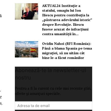
AKTUAL24 Instituție a
statului, omagiu lui Ion
Iliescu pentru contribuția la
ă
„păstrarea adevărului istoric”
despre Revoluție. Iliescu
fusese acuzat de infracțiuni
contra umanității în...
Ovidiu Nahoi (RFI România):
Până a blama Spania pe tema
migrației, să nu uităm cât
bine le-a făcut românilor
Abonează-te la newsletter-ul
nostru
Pentru a fi la curent cu cele mai recente știri,
-
oferte și anunțuri speciale.
t
e,