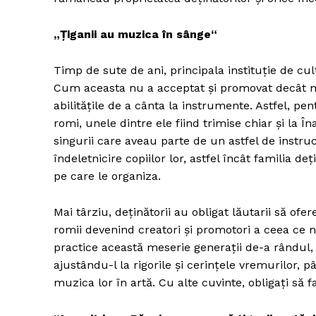
„Ţiganii au muzica în sânge“
Timp de sute de ani, principala instituţie de cu
Cum aceasta nu a acceptat şi promovat decât m
abilităţile de a cânta la instrumente. Astfel, pen
romi, unele dintre ele fiind trimise chiar şi la 
singurii care aveau parte de un astfel de instru
îndeletnicire copiilor lor, astfel încât familia de
pe care le organiza.
Mai târziu, deţinătorii au obligat lăutarii să ofer
romii devenind creatori şi promotori a ceea ce 
practice această meserie generaţii de-a rândul, 
ajustându-l la rigorile şi cerinţele vremurilor,
muzica lor în artă. Cu alte cuvinte, obligaţi să 