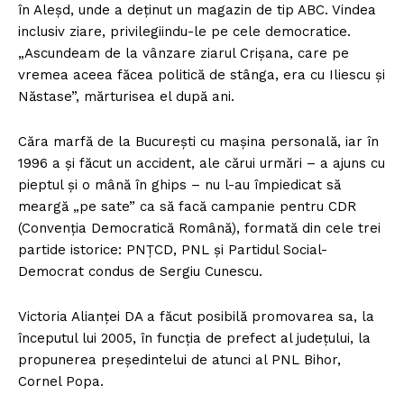
în Aleșd, unde a deținut un magazin de tip ABC. Vindea
inclusiv ziare, privilegiindu-le pe cele democratice.
„Ascundeam de la vânzare ziarul Crișana, care pe
vremea aceea făcea politică de stânga, era cu Iliescu și
Năstase”, mărturisea el după ani.
Căra marfă de la București cu mașina personală, iar în
1996 a și făcut un accident, ale cărui urmări – a ajuns cu
pieptul și o mână în ghips – nu l-au împiedicat să
meargă „pe sate” ca să facă campanie pentru CDR
(Convenția Democratică Română), formată din cele trei
partide istorice: PNȚCD, PNL și Partidul Social-
Democrat condus de Sergiu Cunescu.
Victoria Alianței DA a făcut posibilă promovarea sa, la
începutul lui 2005, în funcția de prefect al județului, la
propunerea președintelui de atunci al PNL Bihor,
Cornel Popa.