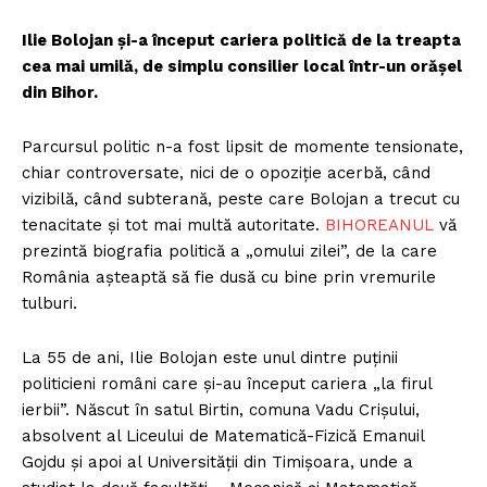
Ilie Bolojan și-a început cariera politică de la treapta
cea mai umilă, de simplu consilier local într-un orășel
din Bihor.
Parcursul politic n-a fost lipsit de momente tensionate,
chiar controversate, nici de o opoziție acerbă, când
vizibilă, când subterană, peste care Bolojan a trecut cu
tenacitate și tot mai multă autoritate.
BIHOREANUL
vă
prezintă biografia politică a „omului zilei”, de la care
România așteaptă să fie dusă cu bine prin vremurile
tulburi.
La 55 de ani, Ilie Bolojan este unul dintre puținii
politicieni români care și-au început cariera „la firul
ierbii”. Născut în satul Birtin, comuna Vadu Crișului,
absolvent al Liceului de Matematică-Fizică Emanuil
Gojdu și apoi al Universității din Timișoara, unde a