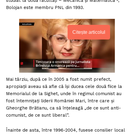
studiat la două facultăți – Mecanică și Matematică -,
Bolojan este membru PNL din 1993.
Citește articolul
Mai târziu, după ce în 2005 a fost numit prefect,
apropiații aveau să afle că își ducea cele două fiice la
Memorialul de la Sighet, unde în regimul comunist au
fost întemnițați liderii României Mari, între care și
Gheorghe Brătianu, ca să înțeleagă „de ce sunt anti-
comunist, de ce sunt liberal”.
Înainte de asta, între 1996-2004, fusese consilier local