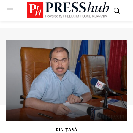
DIN ȚARĂ