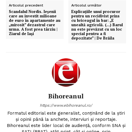
Articolul precedent
Articolul următor
Scandalul Nordis. Ieșenii
Explicaţiile unui procuror
care au investit milioane
pentru un recidivist prins
de euro în apartamente au
cu briceagul în bar: „E
„mirosit” dezastrul care
unealtă agricolă. (…) Barul
urma. A fost prea târziu |
nu este prevăzut cu un loc
Ziarul de Iași
special pentru a fi
depozitate” | De Brăila
Bihoreanul
https://www.ebihoreanul.ro/
Formatul editorial este generalist, conţinând de la ştiri
şi opinii până la anchete, interviuri şi reportaje.
Bihoreanul este lider local de audienţă, conform SNA şi
SATI (BRAT), atât print, cât şi online, prin